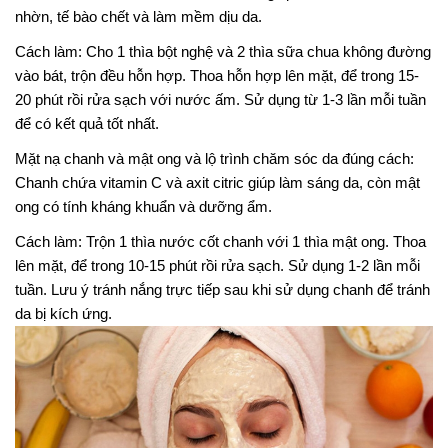
nhờn, tế bào chết và làm mềm dịu da.
Cách làm: Cho 1 thìa bột nghệ và 2 thìa sữa chua không đường
vào bát, trộn đều hỗn hợp. Thoa hỗn hợp lên mặt, để trong 15-
20 phút rồi rửa sạch với nước ấm. Sử dụng từ 1-3 lần mỗi tuần
để có kết quả tốt nhất.
Mặt nạ chanh và mật ong và lộ trình chăm sóc da đúng cách:
Chanh chứa vitamin C và axit citric giúp làm sáng da, còn mật
ong có tính kháng khuẩn và dưỡng ẩm.
Cách làm: Trộn 1 thìa nước cốt chanh với 1 thìa mật ong. Thoa
lên mặt, để trong 10-15 phút rồi rửa sạch. Sử dụng 1-2 lần mỗi
tuần. Lưu ý tránh nắng trực tiếp sau khi sử dụng chanh để tránh
da bị kích ứng.