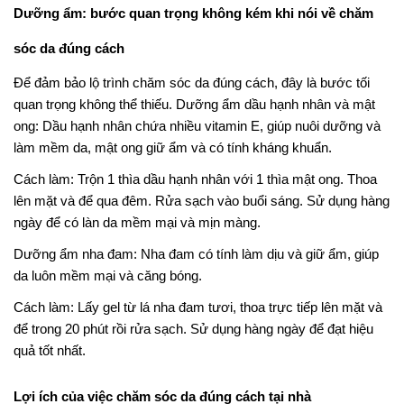
Dưỡng ẩm: bước quan trọng không kém khi nói về chăm
sóc da đúng cách
Để đảm bảo lộ trình chăm sóc da đúng cách, đây là bước tối
quan trọng không thể thiếu. Dưỡng ẩm dầu hạnh nhân và mật
ong: Dầu hạnh nhân chứa nhiều vitamin E, giúp nuôi dưỡng và
làm mềm da, mật ong giữ ẩm và có tính kháng khuẩn.
Cách làm: Trộn 1 thìa dầu hạnh nhân với 1 thìa mật ong. Thoa
lên mặt và để qua đêm. Rửa sạch vào buổi sáng. Sử dụng hàng
ngày để có làn da mềm mại và mịn màng.
Dưỡng ẩm nha đam: Nha đam có tính làm dịu và giữ ẩm, giúp
da luôn mềm mại và căng bóng.
Cách làm: Lấy gel từ lá nha đam tươi, thoa trực tiếp lên mặt và
để trong 20 phút rồi rửa sạch. Sử dụng hàng ngày để đạt hiệu
quả tốt nhất.
Lợi ích của việc chăm sóc da đúng cách tại nhà