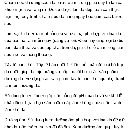
Chăm sóc da đúng cách là bước quan trọng giúp duy trì làn da
khỏe mạnh và rạng rỡ. Để có được làn da đẹp, bạn cần thực
hiện một quy trình chăm sóc da hàng ngày bao gồm các bước
sau:
Làm sạch da: Rửa mặt bằng sữa rửa mặt phù hợp với loại da
của bạn hai lần mỗi ngày (sáng và tối). Điều này giúp loại bỏ bụi
bẩn, dầu thừa và các tạp chất trên da, giữ cho lỗ chân lông luôn
sạch sẽ và thông thoáng.
Tẩy tế bào chết: Tẩy tế bào chết 1-2 lần mỗi tuần để loại bỏ lớp
da chết, giúp da mịn màng và hấp thụ tốt hơn các sản phẩm
dưỡng da. Sử dụng các sản phẩm tẩy tế bào chết dịu nhẹ, tránh
làm tổn thương da.
Sử dụng toner: Toner giúp cân bằng độ pH của da và se khít lỗ
chân lông. Lựa chọn sản phẩm cấp ẩm không chứa cồn tránh
làm khô da.
Dưỡng ẩm: Sử dụng kem dưỡng ẩm phù hợp với loại da để giữ
cho da luôn mềm mại và đủ độ ẩm. Kem dưỡng ẩm giúp duy trì