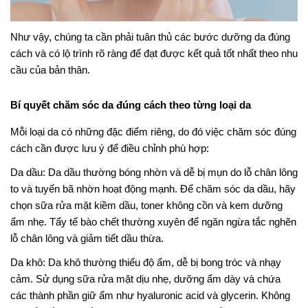
Như vậy, chúng ta cần phải tuân thủ các bước dưỡng da đúng
cách và có lộ trình rõ ràng để đạt được kết quả tốt nhất theo nhu
cầu của bản thân.
Bí quyết chăm sóc da đúng cách theo từng loại da
Mỗi loại da có những đặc điểm riêng, do đó việc chăm sóc đúng
cách cần được lưu ý để điều chỉnh phù hợp:
Da dầu: Da dầu thường bóng nhờn và dễ bị mụn do lỗ chân lông
to và tuyến bã nhờn hoạt động mạnh. Để chăm sóc da dầu, hãy
chọn sữa rửa mặt kiềm dầu, toner không cồn và kem dưỡng
ẩm nhẹ. Tẩy tế bào chết thường xuyên để ngăn ngừa tắc nghẽn
lỗ chân lông và giảm tiết dầu thừa.
Da khô: Da khô thường thiếu độ ẩm, dễ bị bong tróc và nhạy
cảm. Sử dụng sữa rửa mặt dịu nhẹ, dưỡng ẩm dày và chứa
các thành phần giữ ẩm như hyaluronic acid và glycerin. Không