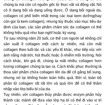
chúng ta mà còn có nguồn gốc từ thực vật và động vật. Nó
có ở dạng bôi và dạng uống được. Ở dạng bôi ngoài da,
collagen có phổ biến nhất trong các loại kem dưỡng(hay
còn gọi là kem collagen), nhưng tùy thuộc vào mục tiêu dự
định của bạn, các sản phẩm chăm sóc da collagen có thể
không hiệu quả như bạn nghĩ hoặc kỳ vọng.
Từ sau những năm 20 tuổi, cơ thể con người sẽ không chỉ
sản xuất ít collagen một cách tự nhiên, mà còn mất
collagen theo tuổi tác và các yếu tố khác, như tiếp xúc với
ánh nắng mặt trời, hút thuốc hoặc ô nhiễm môi trường. Nói
cách khác, khi già đi, chúng ta mất nhiều collagen hơn
lượng collagen chúng ta tạo ra. Cách khắc phục thường là
thoa sản phẩm chứa collagen lên da để cố gắng bổ sung,
nhưng nó lại không hoàn toàn hiệu quả. Bởi vì, toàn bộ
phân tử collagen rất rất lớn và quá lớn để có thể thâm
nhập vào lớp biểu bì của da.
Tuy nhiên, với collagen thủy phân được enzym phân hủy
thành các mảnh để đưa vào lớp hạ bì có thể đi vào vị trí