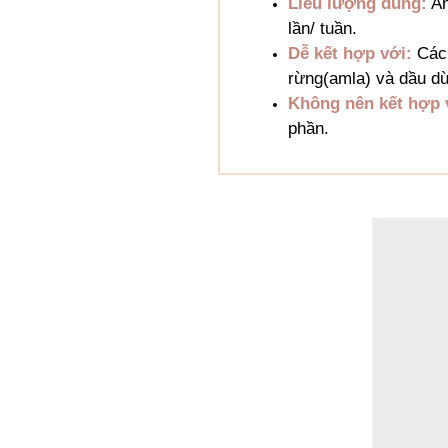
Liều lượng dùng:
An
lần/ tuần.
Dễ kết hợp với:
Các 
rừng(amla) và dầu d
Không nên kết hợp 
phần.