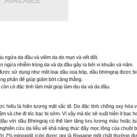
ịu ngứa da đầu và viêm da do mụn và vết đốt.
n ngừa nhiễm trùng da và da đầu gây ra bởi vi khuẩn và nấm.
được sử dụng như một loại dầu xoa bóp, dầu bhringraj được bi
hưng phấn để giúp giảm bớt căng thẳng.
còn có đặc tính làm mát giúp làm dịu da và da đầu.
 hiểu là hiện tượng mất sắc tố. Do đặc tính chống oxy hóa v
m và che đi tóc bạc bị sớm. Vì vậy mà tóc sẽ xuất hiện ít bạc h
ầu với dầu Bhringraj có thể làm tăng lưu lượng máu hoặc tu
nghiên cứu da liễu về khả năng thúc đẩy mọc lông của chuột 
 với 2% minoxidil (còn được gọi là Rogaine một chất thường 