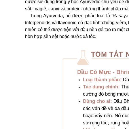
được sử dụng trong y học Ayurvedic chủ yếu để điề
sắt, magiê, canxi và protein- những thành phần mà 
Trong Ayurveda, nó được phân loại là 'Rasayana'
triterpenoids và flavonoid có đặc tính chống viêm
nhiên có thể được trộn với dầu nền để tạo ra một 
hỗn hợp sền sệt hoặc nước xả tóc.
TÓM TẮT
Dầu Cỏ Mực - Bhrin
Loại thành phần:
Dầu
Tác dụng chính:
Thúc
cường độ bóng mượt 
Dùng cho ai:
Dầu Bhr
các vấn đề về da đầu
hoặc vẩy nến. Nó cũn
sử rụng tóc, rụng ho