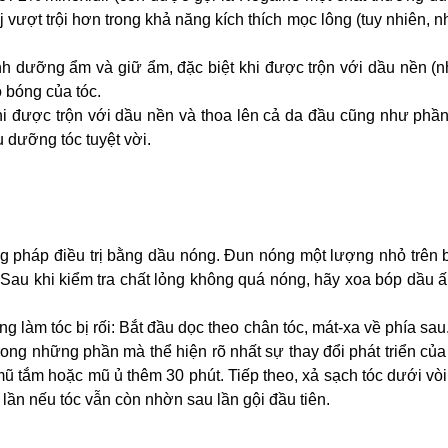
raj vượt trội hơn trong khả năng kích thích mọc lông (tuy nhiên, 
nh dưỡng ẩm và giữ ẩm, đặc biệt khi được trộn với dầu nền (
ộ bóng của tóc.
i được trộn với dầu nền và thoa lên cả da đầu cũng như phần
u dưỡng tóc tuyệt vời.
g pháp điều trị bằng dầu nóng. Đun nóng một lượng nhỏ trên 
. Sau khi kiểm tra chất lỏng không quá nóng, hãy xoa bóp dầu 
làm tóc bị rối: Bắt đầu dọc theo chân tóc, mát-xa về phía sau
ong những phần mà thể hiện rõ nhất sự thay đổi phát triển của
mũ tắm hoặc mũ ủ thêm 30 phút. Tiếp theo, xả sạch tóc dưới vò
2 lần nếu tóc vẫn còn nhờn sau lần gội đầu tiên.