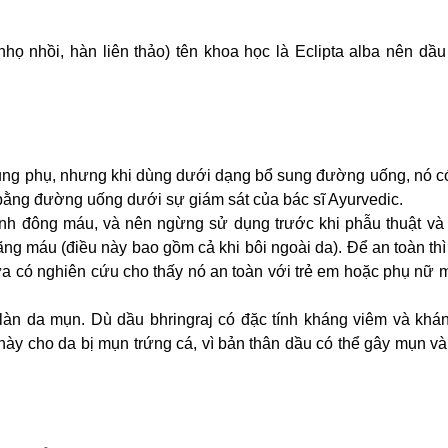
ọ nhồi, hàn liên thảo) tên khoa học là Eclipta alba nên dầu
dụng phụ, nhưng khi dùng dưới dạng bổ sung đường uống, nó c
bằng đường uống dưới sự giám sát của bác sĩ Ayurvedic.
nh đông máu, và nên ngừng sử dụng trước khi phẫu thuật và
ãng máu (điều này bao gồm cả khi bôi ngoài da). Để an toàn th
hưa có nghiên cứu cho thấy nó an toàn với trẻ em hoặc phụ nữ 
n da mụn. Dù dầu bhringraj có đặc tính kháng viêm và khá
ày cho da bị mụn trứng cá, vì bản thân dầu có thể gây mụn v