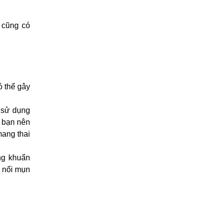
 cũng có
ó thể gây
 sử dụng
ì bạn nên
mang thai
ng khuẩn
à nổi mụn