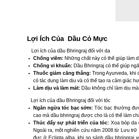
Lợi Ích Của Dầu Cỏ Mực
Lợi ích của dầu Bhringraj đối với da
Chống viêm:
Những chất này có thể giúp làm d
Chống vi khuẩn:
Dầu Bhringraj có thể giúp ngă
Thuốc giảm căng thẳng:
Trong Ayurveda, khi 
có tác dụng làm dịu và có thể tạo ra cảm giác 
Làm dịu và làm mát:
Dầu không chỉ làm dịu mà 
Lợi ích của dầu Bhringraj đối với tóc
Ngăn ngừa tóc bạc sớm:
Tóc bạc thường được
cao mà dầu bhringraj được cho là có thể làm chậ
Thúc đẩy sự phát triển của tóc:
Xoa bóp da d
Ngoài ra, một nghiên cứu năm 2008 từ Lưu trữ 
đực ở Eclipta alba, khi so sánh dầu bhringraj