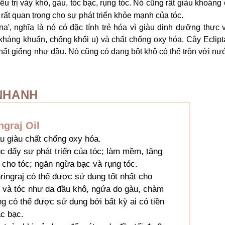
u trị vảy khô, gàu, tóc bạc, rụng tóc. Nó cũng rất giàu khoáng
rất quan trọng cho sự phát triển khỏe mạnh của tóc.
, nghĩa là nó có đặc tính trẻ hóa vì giàu dinh dưỡng thực v
, kháng khuẩn, chống khối u) và chất chống oxy hóa. Cây Eclipt
chất giống như dầu. Nó cũng có dạng bột khô có thể trộn với nư
 NHANH
graj Oil
 giàu chất chống oxy hóa.
 đẩy sự phát triển của tóc; làm mềm, tăng
cho tóc; ngăn ngừa bạc và rụng tóc.
ingraj có thể được sử dụng tốt nhất cho
 và tóc như da đầu khô, ngứa do gàu, chàm
g có thể được sử dụng bởi bất kỳ ai có tiền
ặc bạc.