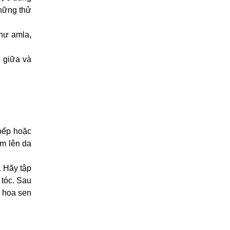
những thử
như amla,
 giữa và
bếp hoặc
ấm lên da
. Hãy tập
 tóc. Sau
i hoa sen