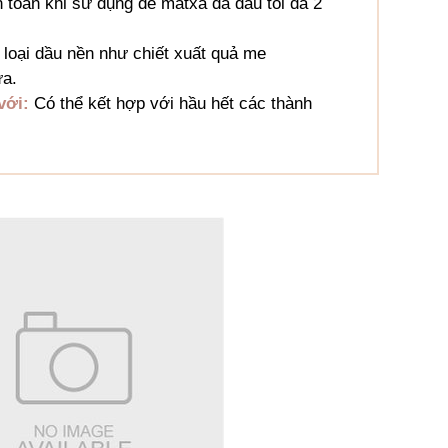
 toàn khi sử dụng để mátxa da đầu tối đa 2
loại dầu nền như chiết xuất quả me
ừa.
với:
Có thể kết hợp với hầu hết các thành