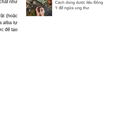
 chất như
Cách dùng dược liệu Đông
Y để ngừa ung thư
ật (hoặc
a alba tự
ớc để tạo