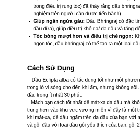
trong điều trị rụng tóc) đã thấy rằng dầu bhring
nghiệm trên người cần được tiến hành).
Giúp ngăn ngừa gàu:
Dầu Bhringraj có đặc tí
dầu dừa), giúp điều trị khô da/ da đầu và tăng đ
Tóc bóng mượt hơn và điều trị chẻ ngọn:
Kh
ngọn tóc, dầu bhringraj có thể tạo ra một loại dầ
Cách Sử Dụng
Dầu Eclipta alba có tác dụng tốt như một phươn
trong lò vi sóng cho đến khi ấm, nhưng không sôi
đầu trong ít nhất 30 phút.
Mách bạn cách tốt nhất để mát-xa da đầu mà không 
trung hơn vào khu vực vương miện vì đây là một tr
khi mát-xa, để dầu ngấm trên da đầu của bạn với 
và gội đầu với loại dầu gội yêu thích của bạn, gội 