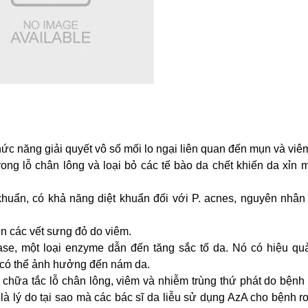
ức năng giải quyết vô số mối lo ngại liên quan đến mụn và viê
ong lỗ chân lông và loại bỏ các tế bào da chết khiến da xỉn 
huẩn, có khả năng diệt khuẩn đối với P. acnes, nguyên nhân
ện các vết sưng đỏ do viêm.
nase, một loại enzyme dẫn đến tăng sắc tố da. Nó có hiệu qu
 có thể ảnh hưởng đến nám da.
p chữa tắc lỗ chân lông, viêm và nhiễm trùng thứ phát do bệnh
 là lý do tại sao mà các bác sĩ da liễu sử dụng AzA cho bệnh r