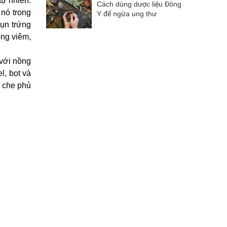
tự nhiên.
Cách dùng dược liệu Đông
 nó trong
Y để ngừa ung thư
mụn trứng
ống viêm,
với nồng
l, bọt và
ể che phủ