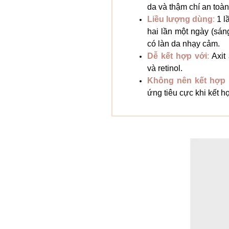
da và thậm chí an toà
Liều lượng dùng
:
1 l
hai lần một ngày (sán
có làn da nhạy cảm.
Dễ kết hợp với
:
Axit 
và retinol.
Không nên kết hợp 
ứng tiêu cực khi kết h