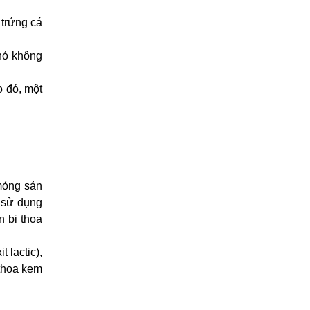
 trứng cá
nó không
o đó, một
mỏng sản
n sử dụng
 bi thoa
 lactic),
 thoa kem