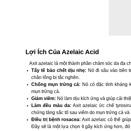
Lợi Ích Của Azelaic Acid
Axit azelaic là một thành phần chăm sóc da đa ch
Tẩy tế bào chết dịu nhẹ:
Nó đi sâu vào bên tr
chân lông bị tắc nghẽn.
Chống mụn trứng cá:
Nó có đặc tính kháng k
mụn trứng cá.
Giảm viêm:
Nó làm dịu kích ứng và giúp cải thi
Làm đều màu da:
Axit azelaic ức chế tyrosi
chứng tăng sắc tố sau viêm do mụn trứng cá và
Điều trị bệnh rosacea:
Axit azelaic có thể giú
Đây sẽ là một lựa chọn ít gây kích ứng hơn, đó