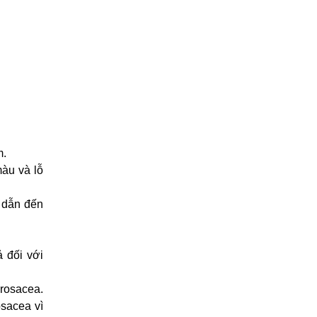
m.
màu và lỗ
 dẫn đến
ả đối với
 rosacea.
osacea vì