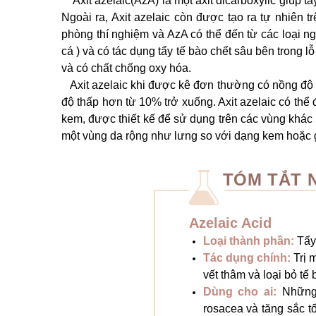
Axit azelaic(AzA) là một axit dicarboxylic giúp 
Ngoài ra, Axit azelaic còn được tạo ra tự nhiên 
phòng thí nghiệm và AzA có thể đến từ các loại n
cá ) và có tác dụng tẩy tế bào chết sâu bên trong lỗ 
và có chất chống oxy hóa.
Axit azelaic khi được kê đơn thường có nồng độ 
độ thấp hơn từ 10% trở xuống. Axit azelaic có thể 
kem, được thiết kế để sử dụng trên các vùng khác
một vùng da rộng như lưng so với dạng kem hoặc 
TÓM TẮT
Azelaic Acid
Loại thành phần:
Tẩy 
Tác dụng chính:
Trị 
vết thâm và loại bỏ tế 
Dùng cho ai:
Những
rosacea và tăng sắc t