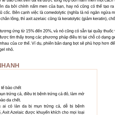
tẩy tế bào chết trên da và được tổng hợp bởi nấm men một cách 
trên da bởi chính nấm men của bạn, hay nó cũng có thể tạo ra
gũ cốc. Bên cạnh việc là comedolytic (nghĩa là nó ngăn ngừa 
chân lông, thì axit azelaic cũng là keratolytic (giảm keratin), ch
tương ứng từ 15% đến 20%, và nó cũng có sẵn tại quầy thuốc 
được tìm thấy trong các phương pháp điều trị tại chỗ có dạng ge
 nhau của cơ thể. Ví dụ, phiên bản dạng bọt sẽ phù hợp hơn đ
gel nhỏ.
 NHANH
tế bào chết
mụn trứng cá, điều trị bệnh trứng cá đỏ, làm mờ
bào da chết.
 ai có làn da bị mụn trứng cá, dễ bị bệnh
ố, Axit Azelaic được khuyến khích cho mọi loại