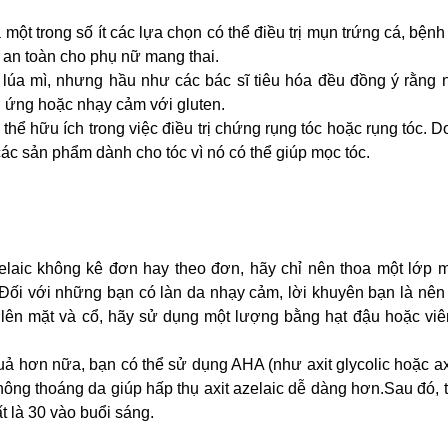
à một trong số ít các lựa chọn có thể điều trị mụn trứng cá, bệnh
à an toàn cho phụ nữ mang thai.
lúa mì, nhưng hầu như các bác sĩ tiêu hóa đều đồng ý rằng 
 ứng hoặc nhạy cảm với gluten.
thể hữu ích trong việc điều trị chứng rụng tóc hoặc rụng tóc. D
ác sản phẩm dành cho tóc vì nó có thể giúp mọc tóc.
aic không kê đơn hay theo đơn, hãy chỉ nên thoa một lớp 
. Đối với những bạn có làn da nhạy cảm, lời khuyên bạn là nê
lên mặt và cổ, hãy sử dụng một lượng bằng hạt đậu hoặc viên
ả hơn nữa, bạn có thể sử dụng AHA (như axit glycolic hoặc axit
m thông thoáng da giúp hấp thụ axit azelaic dễ dàng hơn.Sau đó,
 là 30 vào buổi sáng.