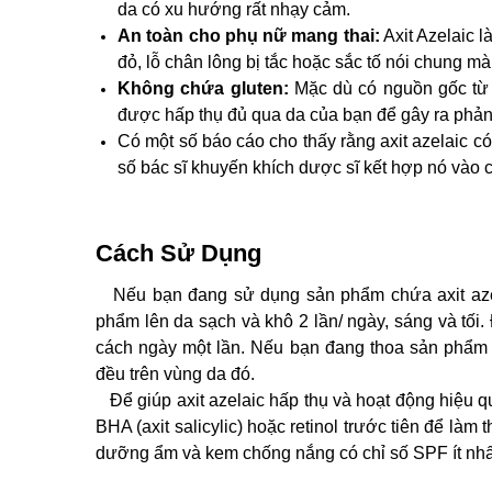
da có xu hướng rất nhạy cảm.
An toàn cho phụ nữ mang thai:
Axit Azelaic l
đỏ, lỗ chân lông bị tắc hoặc sắc tố nói chung m
Không chứa gluten:
Mặc dù có nguồn gốc từ 
được hấp thụ đủ qua da của bạn để gây ra phản
Có một số báo cáo cho thấy rằng axit azelaic có 
số bác sĩ khuyến khích dược sĩ kết hợp nó vào c
Cách Sử Dụng
Nếu bạn đang sử dụng sản phẩm chứa axit azel
phẩm lên da sạch và khô 2 lần/ ngày, sáng và tối
cách ngày một lần. Nếu bạn đang thoa sản phẩm 
đều trên vùng da đó.
Để giúp axit azelaic hấp thụ và hoạt động hiệu qu
BHA (axit salicylic) hoặc retinol trước tiên để là
dưỡng ẩm và kem chống nắng có chỉ số SPF ít nhất