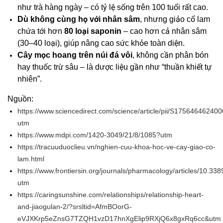
như trà hàng ngày – có tỷ lệ sống trên 100 tuổi rất cao.
Dù không cùng họ với nhân sâm
, nhưng giảo cổ lam
chứa tới hơn
80 loại saponin
– cao hơn cả nhân sâm
(30–40 loại), giúp nâng cao sức khỏe toàn diện.
Cây mọc hoang trên núi đá vôi
, không cần phân bón
hay thuốc trừ sâu – là dược liệu gần như “thuần khiết tự
nhiên”.
Nguồn:
https://www.sciencedirect.com/science/article/pii/S17564646240
utm
https://www.mdpi.com/1420-3049/21/8/1085?utm
https://tracuuduoclieu.vn/nghien-cuu-khoa-hoc-ve-cay-giao-co-
lam.html
https://www.frontiersin.org/journals/pharmacology/articles/10.33
utm
https://caringsunshine.com/relationships/relationship-heart-
and-jiaogulan-2/?srsltid=AfmBOorG-
eVJXKrp5eZnsG7TZQH1vzD17hnXgElip9RXjQ6x8gxRq6cc&utm