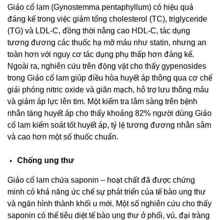
Giảo cổ lam (Gynostemma pentaphyllum) có hiệu quả
đáng kể trong việc giảm tổng cholesterol (TC), triglyceride
(TG) và LDL-C, đồng thời nâng cao HDL‑C, tác dụng
tương đương các thuốc hạ mỡ máu như statin, nhưng an
toàn hơn với nguy cơ tác dụng phụ thấp hơn đáng kể.
Ngoài ra, nghiên cứu trên động vật cho thấy gypenosides
trong Giảo cổ lam giúp điều hòa huyết áp thông qua cơ chế
giải phóng nitric oxide và giãn mạch, hỗ trợ lưu thông máu
và giảm áp lực lên tim. Một kiểm tra lâm sàng trên bệnh
nhân tăng huyết áp cho thấy khoảng 82% người dùng Giảo
cổ lam kiểm soát tốt huyết áp, tỷ lệ tương đương nhân sâm
và cao hơn một số thuốc chuẩn.
Chống ung thư
Giảo cổ lam chứa saponin – hoạt chất đã được chứng
minh có khả năng ức chế sự phát triển của tế bào ung thư
và ngăn hình thành khối u mới. Một số nghiên cứu cho thấy
saponin có thể tiêu diệt tế bào ung thư ở phổi, vú, đại tràng