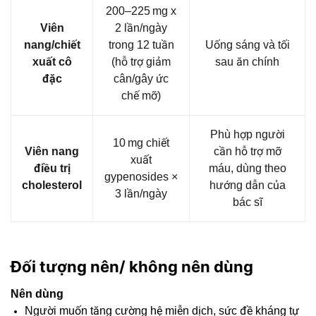
200–225 mg x
Viên
2 lần/ngày
nang/chiết
trong 12 tuần
Uống sáng và tối
xuất cô
(hỗ trợ giảm
sau ăn chính
đặc
cân/gây ức
chế mỡ)
Phù hợp người
10 mg chiết
Viên nang
cần hỗ trợ mỡ
xuất
điều trị
máu, dùng theo
gypenosides ×
cholesterol
hướng dẫn của
3 lần/ngày
bác sĩ
Đối tượng nên/ không nên dùng
Nên dùng
Người muốn tăng cường hệ miễn dịch, sức đề kháng tự