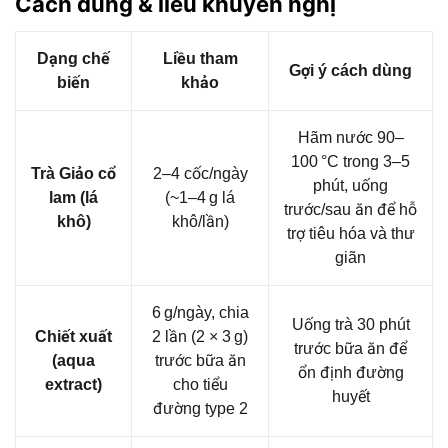
Cách dùng & liều khuyến nghị
Dạng chế
Liều tham
Gợi ý cách dùng
biến
khảo
Hãm nước 90–
100 °C trong 3–5
Trà Giảo cổ
2–4 cốc/ngày
phút, uống
lam (lá
(~1–4 g lá
trước/sau ăn để hỗ
khô)
khô/lần)
trợ tiêu hóa và thư
giãn
6 g/ngày, chia
Uống trà 30 phút
Chiết xuất
2 lần (2 × 3 g)
trước bữa ăn để
(aqua
trước bữa ăn
ổn định đường
extract)
cho tiểu
huyết
đường type 2