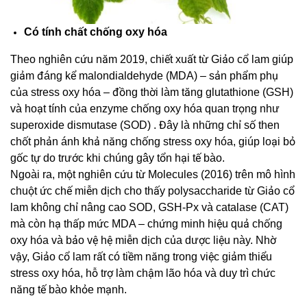
Có tính chất chống oxy hóa
Theo nghiên cứu năm 2019, chiết xuất từ Giảo cổ lam giúp
giảm đáng kể malondialdehyde (MDA) – sản phẩm phụ
của stress oxy hóa – đồng thời làm tăng glutathione (GSH)
và hoạt tính của enzyme chống oxy hóa quan trọng như
superoxide dismutase (SOD) . Đây là những chỉ số then
chốt phản ánh khả năng chống stress oxy hóa, giúp loại bỏ
gốc tự do trước khi chúng gây tổn hại tế bào.
Ngoài ra, một nghiên cứu từ Molecules (2016) trên mô hình
chuột ức chế miễn dịch cho thấy polysaccharide từ Giảo cổ
lam không chỉ nâng cao SOD, GSH‑Px và catalase (CAT)
mà còn hạ thấp mức MDA – chứng minh hiệu quả chống
oxy hóa và bảo vệ hệ miễn dịch của dược liệu này. Nhờ
vậy, Giảo cổ lam rất có tiềm năng trong việc giảm thiểu
stress oxy hóa, hỗ trợ làm chậm lão hóa và duy trì chức
năng tế bào khỏe mạnh.