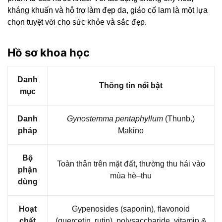
kháng khuẩn và hỗ trợ làm đẹp da, giảo cổ lam là một lựa
chọn tuyệt vời cho sức khỏe và sắc đẹp.
Hồ sơ khoa học
Danh
Thông tin nổi bật
mục
Danh
Gynostemma pentaphyllum
(Thunb.)
pháp
Makino
Bộ
Toàn thân trên mặt đất, thường thu hái vào
phận
mùa hè–thu
dùng
Hoạt
Gypenosides (saponin), flavonoid
chất
(quercetin, rutin), polysaccharide, vitamin &