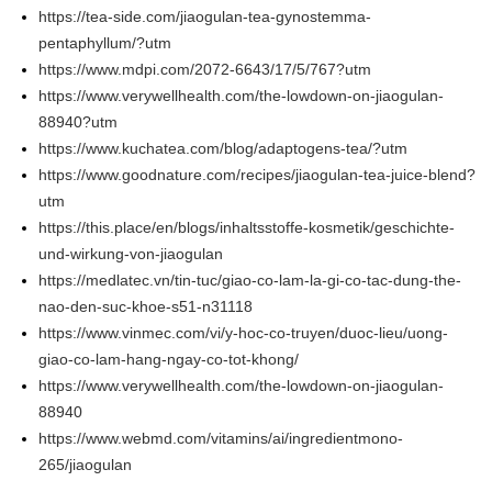
https://tea-side.com/jiaogulan-tea-gynostemma-
pentaphyllum/?utm
https://www.mdpi.com/2072-6643/17/5/767?utm
https://www.verywellhealth.com/the-lowdown-on-jiaogulan-
88940?utm
https://www.kuchatea.com/blog/adaptogens-tea/?utm
https://www.goodnature.com/recipes/jiaogulan-tea-juice-blend?
utm
https://this.place/en/blogs/inhaltsstoffe-kosmetik/geschichte-
und-wirkung-von-jiaogulan
https://medlatec.vn/tin-tuc/giao-co-lam-la-gi-co-tac-dung-the-
nao-den-suc-khoe-s51-n31118
https://www.vinmec.com/vi/y-hoc-co-truyen/duoc-lieu/uong-
giao-co-lam-hang-ngay-co-tot-khong/
https://www.verywellhealth.com/the-lowdown-on-jiaogulan-
88940
https://www.webmd.com/vitamins/ai/ingredientmono-
265/jiaogulan