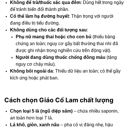
Không để trà/thuốc sắc qua đêm
: Dùng hết trong ngày
để tránh biến đổi thành phần.
Có thể làm hạ đường huyết
: Thận trọng với người
đang điều trị tiểu đường.
Không dùng cho các đối tượng sau
:
Phụ nữ mang thai hoặc cho con bú
(thiếu bằng
chứng an toàn; nguy cơ gây bất thường thai nhi đã
được ghi nhận trong nghiên cứu trên động vật).
Người đang dùng thuốc chống đông máu
(tăng
nguy cơ chảy máu).
Không bôi ngoài da
: Thiếu dữ liệu an toàn; có thể gây
kích ứng hoặc phát ban.
Cách chọn Giáo Cổ Lam chất lượng
Chọn loại 5 lá (ngũ diệp sâm)
– chứa nhiều saponin,
an toàn hơn loại 7 lá.
Lá khô, giòn, xanh nâu
– pha có vị đắng nhẹ, hậu