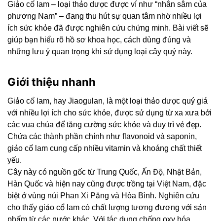
Giảo cổ lam – loại thảo dược được ví như “nhân sâm của
phương Nam” – đang thu hút sự quan tâm nhờ nhiều lợi
ích sức khỏe đã được nghiên cứu chứng minh. Bài viết sẽ
giúp bạn hiểu rõ hồ sơ khoa học, cách dùng đúng và
những lưu ý quan trọng khi sử dụng loại cây quý này.
Giới thiệu nhanh
Giảo cổ lam, hay Jiaogulan, là một loại thảo dược quý giá
với nhiều lợi ích cho sức khỏe, được sử dụng từ xa xưa bởi
các vua chúa để tăng cường sức khỏe và duy trì vẻ đẹp.
Chứa các thành phần chính như flavonoid và saponin,
giảo cổ lam cung cấp nhiều vitamin và khoáng chất thiết
yếu.
Cây này có nguồn gốc từ Trung Quốc, Ấn Độ, Nhật Bản,
Hàn Quốc và hiện nay cũng được trồng tại Việt Nam, đặc
biệt ở vùng núi Phan Xi Păng và Hòa Bình. Nghiên cứu
cho thấy giảo cổ lam có chất lượng tương đương với sản
phẩm từ các nước khác. Với tác dụng chống oxy hóa,