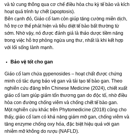
và tử cung thông qua cơ chế điều hòa chu kỳ tế bào và kích
hoạt quá trình tự chết (apoptosis).
Bên cạnh đó, Giảo cổ lam còn giúp tăng cường miễn dịch,
hỗ trợ cơ thể phát hiện và tiêu diệt tế bào bất thường từ
sớm. Nhờ vậy, nó được đánh giá là thảo dược tiềm năng
trong việc hỗ trợ phòng ngừa ung thư, nhất là khi kết hợp
với lối sống lành mạnh.
Bảo vệ tốt cho gan
Giảo cổ lam chứa gypenosides – hoạt chất được chứng
minh có tác dụng bảo vệ gan và tái tạo tế bào gan. Theo
nghiên cứu đăng trên Chinese Medicine (2024), chiết xuất
giảo cổ lam giúp giảm tổn thương gan do độc tố, nhờ điều
hòa con đường chống viêm và chống chết tế bào gan.
Một nghiên cứu khác trên Phytomedicine (2018) cũng cho
thấy, giảo cổ lam có khả năng giảm mỡ gan, chống viêm và
tăng enzyme chống oxy hóa, đặc biệt hiệu quả với gan
nhiễm mỡ không do rượu (NAFLD).