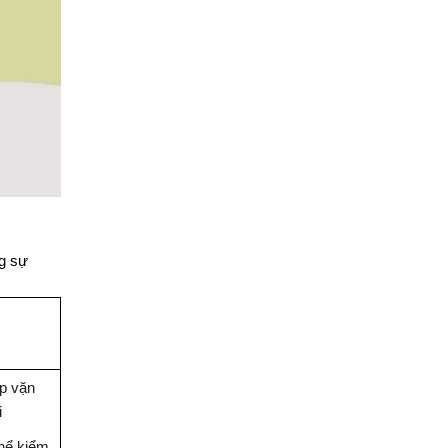
ng sự
ắp vặn
i
thể kiểm