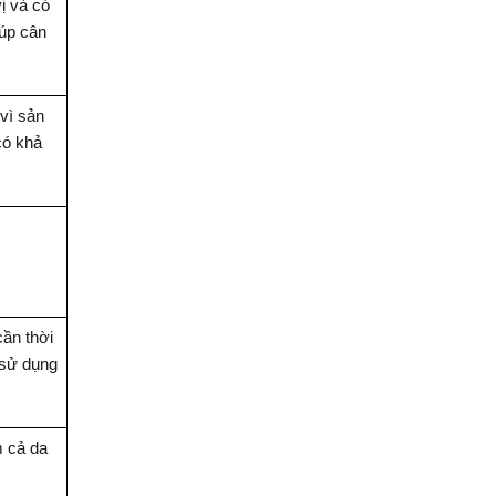
ị và có
iúp cân
 vì sản
có khả
cần thời
 sử dụng
m cả da