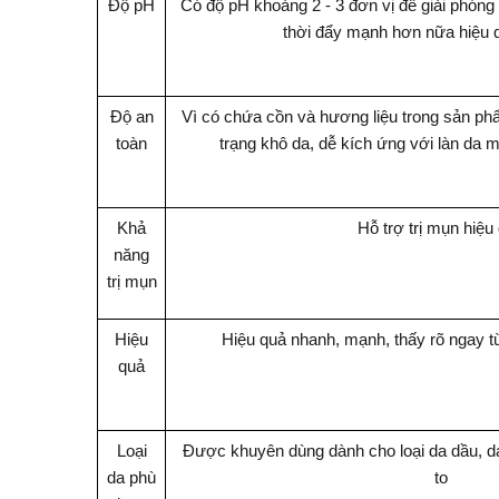
Độ pH
Có độ pH khoảng 2 - 3 đơn vị để giải phóng
thời đẩy mạnh hơn nữa hiệu
Độ an
Vì có chứa cồn và hương liệu trong sản phẩ
toàn
trạng khô da, dễ kích ứng với làn da
Khả
Hỗ trợ trị mụn hiệu
năng
trị mụn
Hiệu
Hiệu quả nhanh, mạnh, thấy rõ ngay từ
quả
Loại
Được khuyên dùng dành cho loại da dầu, da
da phù
to