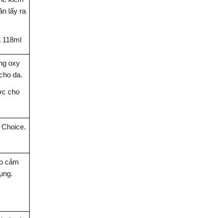
n lấy ra
à 118ml
ống oxy
 cho da.
ớc cho
 Choice.
ạo cảm
dụng.