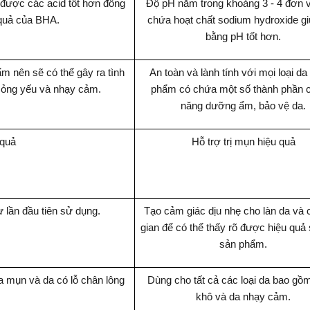
 được các acid tốt hơn đồng
Độ pH nằm trong khoảng 3 - 4 đơn v
 quả của BHA.
chứa hoạt chất sodium hydroxide g
bằng pH tốt hơn.
m nên sẽ có thể gây ra tình
An toàn và lành tính với mọi loại da
 mỏng yếu và nhạy cảm.
phẩm có chứa một số thành phần 
năng dưỡng ẩm, bảo vệ da.
 quả
Hỗ trợ trị mụn hiệu quả
 lần đầu tiên sử dụng.
Tạo cảm giác dịu nhẹ cho làn da và 
gian để có thể thấy rõ được hiệu quả
sản phẩm.
 mụn và da có lỗ chân lông
Dùng cho tất cả các loại da bao gồ
khô và da nhạy cảm.