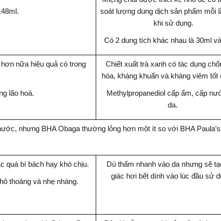
148ml.
soát lượng dung dịch sản phẩm mỗi lầ
khi sử dụng.
Có 2 dung tích khác nhau là 30ml v
 hơn nữa hiệu quả có trong
Chiết xuất trà xanh có tác dụng ch
hóa, kháng khuẩn và kháng viêm tốt
ng lão hoá.
Methylpropanediol cấp ẩm, cấp nư
da.
g nước, nhưng BHA Obaga thường lỏng hơn một ít so với BHA Paula’s
c quá bí bách hay khó chịu.
Dù thấm nhanh vào da nhưng sẽ t
giác hơi bết dính vào lúc đầu sử 
khô thoáng và nhẹ nhàng.