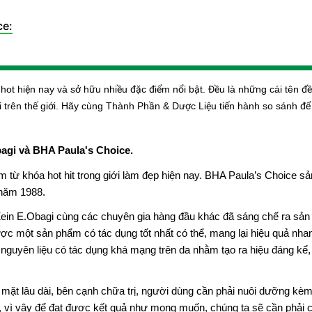
ce:
ot hiện nay và sở hữu nhiều đặc điểm nổi bật. Đều là những cái tên đề
 trên thế giới. Hãy cùng Thành Phần & Dược Liệu tiến hành so sánh để 
agi và BHA Paula's Choice.
từ khóa hot hit trong giới làm đẹp hiện nay. BHA Paula’s Choice s
năm 1988.
 Zein E.Obagi cùng các chuyên gia hàng đầu khác đã sáng chế ra sả
ược một sản phẩm có tác dụng tốt nhất có thể, mang lại hiệu quả nh
ố nguyên liệu có tác dụng khá mạng trên da nhằm tạo ra hiệu đáng kể
 mặt lâu dài, bên cạnh chữa trị, người dùng cần phải nuôi dưỡng kèm
, vì vậy để đạt được kết quả như mong muốn, chúng ta sẽ cần phải 