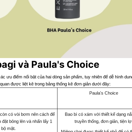
bagi và Paula's Choice
ác ưu điểm nổi bật của hai dòng sản phẩm, tuy nhiên để dễ hình du
c quan được liệt kê trong bảng thống kê đơn giản dưới đây:
Paula's Choice
g còn có vòi bơm nên cách để
Bao bì có xám với thiết kế dạng n
 đặt bông lên và nhấn lấy 1
truyền thống, đơn giản, tiện lợ
n bộ mặt.
Miệng chai được thiết kế nhỏ để có 