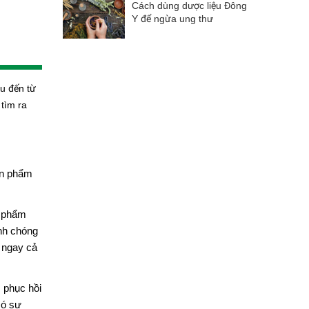
Cách dùng dược liệu Đông
Y để ngừa ung thư
u đến từ
tìm ra
ản phẩm
n phẩm
anh chóng
, ngay cả
 phục hồi
có sự