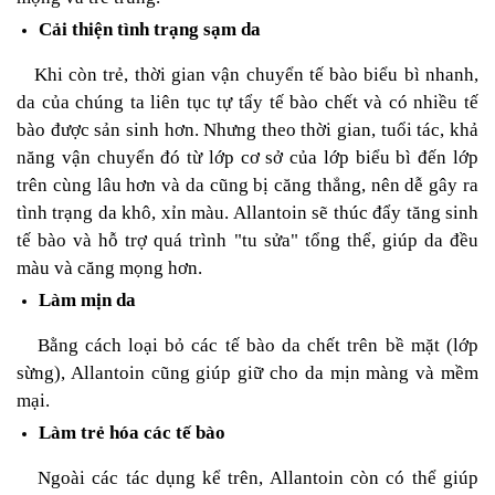
Cải thiện tình trạng sạm da
Khi còn trẻ, thời gian vận chuyển tế bào biểu bì nhanh,
da của chúng ta liên tục tự tẩy tế bào chết và có nhiều tế
bào được sản sinh hơn. Nhưng theo thời gian, tuổi tác, khả
năng vận chuyển đó từ lớp cơ sở của lớp biểu bì đến lớp
trên cùng lâu hơn và da cũng bị căng thẳng, nên dễ gây ra
tình trạng da khô, xỉn màu. Allantoin sẽ thúc đẩy tăng sinh
tế bào và hỗ trợ quá trình "tu sửa" tổng thể, giúp da đều
màu và căng mọng hơn.
Làm mịn da
Bằng cách loại bỏ các tế bào da chết trên bề mặt (lớp
sừng), Allantoin cũng giúp giữ cho da mịn màng và mềm
mại.
Làm trẻ hóa các tế bào
Ngoài các tác dụng kể trên, Allantoin còn có thể giúp