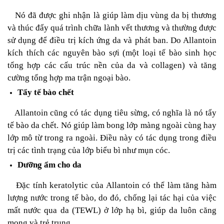
Nó đã được ghi nhận là giúp làm dịu vùng da bị thương
và thúc đẩy quá trình chữa lành vết thương và thường được
sử dụng để điều trị kích ứng da và phát ban. Do Allantoin
kích thích các nguyên bào sợi (một loại tế bào sinh học
tổng hợp các cấu trúc nền của da và collagen) và tăng
cường tổng hợp ma trận ngoại bào.
Tẩy tế bào chết
Allantoin cũng có tác dụng tiêu sừng, có nghĩa là nó tẩy
tế bào da chết. Nó giúp làm bong lớp màng ngoài cùng hay
lớp mô từ trong ra ngoài. Điều này có tác dụng trong điều
trị các tình trạng của lớp biểu bì như mụn cóc.
Dưỡng ẩm cho da
Đặc tính keratolytic của Allantoin có thể làm tăng hàm
lượng nước trong tế bào, do đó, chống lại tác hại của việc
mất nước qua da (TEWL) ở lớp hạ bì, giúp da luôn căng
mọng và trẻ trung.