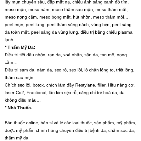
lấy mụn chuyên sâu, đắp mặt nạ, chiếu ánh sáng xanh đỏ tím,
moso mụn, moso nám, moso thâm sau mụn, meso thâm mắt,
meso nọng cằm, meso bọng mắt, hút nhờn, meso thâm môi…,
peel mụn, peel lưng, peel thâm vùng nách, vùng bẹn, peel sáng
da toàn mặt, peel sáng da vùng lưng, điều trị bằng chiếu plasma
lạnh…
* Thẩm Mỹ Da:
Điều trị tiết dầu nhờn, rạn da, xoá nhăn, săn da, tan mỡ, nọng
cầm…
Điều trị sạm da, nám da, sẹo rỗ, sẹo lồi, lỗ chân lông to, triệt lông,
thâm sau mụn…
Chích sẹo lồi, botox, chích làm đầy Restylane, filler, Hifu nâng cơ,
laser Co2, Fractional, lăn kim sẹo rỗ, căng chỉ trẻ hoá da, da
không điều màu…
* Nhà Thuốc:
Bán thuốc online, bán sỉ và lẻ các loại thuốc, sản phẩm, mỹ phẩm,
dược mỹ phẩm chính hãng chuyên điều trị bệnh da, chăm sóc da,
thẩm mỹ da.