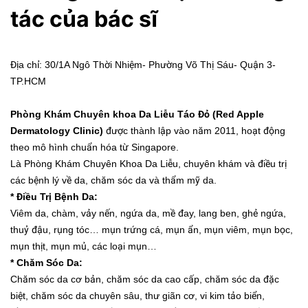
tác của bác sĩ
Địa chỉ: 30/1A Ngô Thời Nhiệm- Phường Võ Thị Sáu- Quận 3-
TP.HCM
Phòng Khám Chuyên khoa Da Liễu Táo Đỏ (Red Apple
Dermatology Clinic)
được thành lập vào năm 2011, hoạt động
theo mô hình chuẩn hóa từ Singapore.
Là Phòng Khám Chuyên Khoa Da Liễu, chuyên khám và điều trị
các bệnh lý về da, chăm sóc da và thẩm mỹ da.
* Điều Trị Bệnh Da:
Viêm da, chàm, vảy nến, ngứa da, mề đay, lang ben, ghẻ ngứa,
thuỷ đậu, rụng tóc… mụn trứng cá, mụn ẩn, mụn viêm, mụn bọc,
mụn thịt, mụn mủ, các loại mụn…
* Chăm Sóc Da:
Chăm sóc da cơ bản, chăm sóc da cao cấp, chăm sóc da đặc
biệt, chăm sóc da chuyên sâu, thư giãn cơ, vi kim tảo biển,