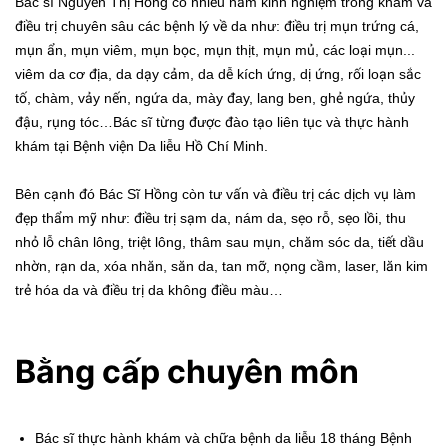
Bác sĩ Nguyễn Thị Hồng có nhiều năm kinh nghiệm trong khám và
điều trị chuyên sâu các bệnh lý về da như: điều trị mụn trứng cá,
mụn ẩn, mụn viêm, mụn bọc, mụn thịt, mụn mủ, các loại mụn...
viêm da cơ địa, da dạy cảm, da dễ kích ứng, dị ứng, rối loạn sắc
tố, chàm, vảy nến, ngứa da, mày đay, lang ben, ghẻ ngứa, thủy
đậu, rụng tóc…Bác sĩ từng được đào tạo liên tục và thực hành
khám tại Bệnh viện Da liễu Hồ Chí Minh.
Bên cạnh đó Bác Sĩ Hồng còn tư vấn và điều trị các dịch vụ làm
đẹp thẩm mỹ như: điều trị sạm da, nám da, sẹo rỗ, sẹo lồi, thu
nhỏ lỗ chân lông, triệt lông, thâm sau mụn, chăm sóc da, tiết dầu
nhờn, rạn da, xóa nhăn, săn da, tan mỡ, nọng cầm, laser, lăn kim
trẻ hóa da và điều trị da không điều màu…
Bằng cấp chuyên môn
Bác sĩ thực hành khám và chữa bệnh da liễu 18 tháng Bệnh