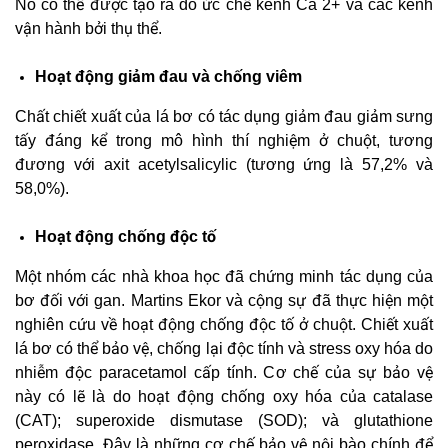
Nó có thể được tạo ra do ức chế kênh Ca 2+ và các kênh
vận hành bởi thụ thể.
Hoạt động giảm đau và chống viêm
Chất chiết xuất của lá bơ có tác dụng giảm đau giảm sưng
tấy đáng kể trong mô hình thí nghiệm ở chuột, tương
đương với axit acetylsalicylic (tương ứng là 57,2% và
58,0%).
Hoạt động chống độc tố
Một nhóm các nhà khoa học đã chứng minh tác dụng của
bơ đối với gan. Martins Ekor và cộng sự đã thực hiện một
nghiên cứu về hoạt động chống độc tố ở chuột. Chiết xuất
lá bơ có thể bảo vệ, chống lại độc tính và stress oxy hóa do
nhiễm độc paracetamol cấp tính. Cơ chế của sự bảo vệ
này có lẽ là do hoạt động chống oxy hóa của catalase
(CAT); superoxide dismutase (SOD); và glutathione
peroxidase. Đây là những cơ chế bảo vệ nội bào chính để