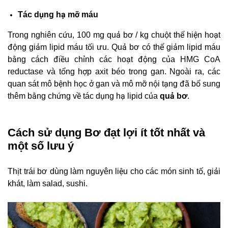
Tác dụng hạ mỡ máu
Trong nghiên cứu, 100 mg quả bơ / kg chuột thể hiện hoạt
động giảm lipid máu tối ưu. Quả bơ có thể giảm lipid máu
bằng cách điều chỉnh các hoạt động của HMG CoA
reductase và tổng hợp axit béo trong gan. Ngoài ra, các
quan sát mô bệnh học ở gan và mô mỡ nội tạng đã bổ sung
thêm bằng chứng về tác dụng hạ lipid của
quả
bơ
.
Cách sử dụng Bơ đạt lợi ít tốt nhất và
một số lưu ý
Thịt trái bơ dùng làm nguyên liệu cho các món sinh tố, giải
khát, làm salad, sushi.