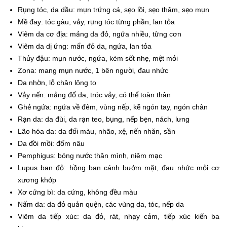
Rụng tóc, da dầu: mụn trứng cá, sẹo lồi, sẹo thâm, sẹo mụn
Mề đay: tóc gàu, vảy, rụng tóc từng phần, lan tỏa
Viêm da cơ địa: mảng da đỏ, ngứa nhiều, từng cơn
Viêm da dị ứng: mẩn đỏ da, ngứa, lan tỏa
Thủy đậu: mụn nước, ngứa, kèm sốt nhẹ, mệt mỏi
Zona: mang mụn nước, 1 bên người, đau nhức
Da nhờn, lỗ chân lông to
Vảy nến: mảng đổ da, tróc vảy, có thể toàn thân
Ghẻ ngứa: ngứa về đêm, vùng nếp, kẽ ngón tay, ngón chân
Rạn da: da đùi, da rạn teo, bụng, nếp bẹn, nách, lưng
Lão hóa da: da đổi màu, nhão, xệ, nến nhăn, sần
Da đồi mồi: đốm nâu
Pemphigus: bóng nước thân mình, niêm mạc
Lupus ban đỏ: hồng ban cánh bướm mặt, đau nhức mỏi cơ
xương khớp
Xơ cứng bì: da cứng, không đều màu
Nấm da: da đỏ quằn quện, các vùng da, tóc, nếp da
Viêm da tiếp xúc: da đỏ, rát, nhạy cảm, tiếp xúc kiến ba