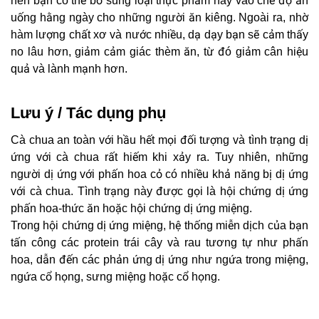
nên bạn có thể bổ sung loại thực phẩm này vào chế độ ăn
uống hằng ngày cho những người ăn kiêng. Ngoài ra, nhờ
hàm lượng chất xơ và nước nhiều, dạ dạy bạn sẽ cảm thấy
no lâu hơn, giảm cảm giác thèm ăn, từ đó giảm cân hiệu
quả và lành mạnh hơn.
Lưu ý / Tác dụng phụ
Cà chua an toàn với hầu hết mọi đối tượng và tình trạng dị
ứng với cà chua rất hiếm khi xảy ra. Tuy nhiên, những
người dị ứng với phấn hoa cỏ có nhiều khả năng bị dị ứng
với cà chua. Tình trạng này được gọi là hội chứng dị ứng
phấn hoa-thức ăn hoặc hội chứng dị ứng miệng.
Trong hội chứng dị ứng miệng, hệ thống miễn dịch của bạn
tấn công các protein trái cây và rau tương tự như phấn
hoa, dẫn đến các phản ứng dị ứng như ngứa trong miệng,
ngứa cổ họng, sưng miệng hoặc cổ họng.