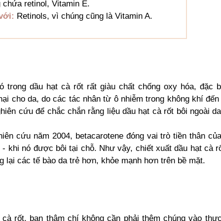
 chứa retinol, Vitamin E.
với:
Retinols, vì chúng cũng là Vitamin A.
 trong dầu hạt cà rốt rất giàu chất chống oxy hóa, đặc b
 hại cho da, do các tác nhân từ ô nhiễm trong không khí đến
ghiên cứu để chắc chắn rằng liệu dầu hạt cà rốt bôi ngoài d
ên cứu năm 2004, betacarotene đóng vai trò tiền thân của
o - khi nó được bôi tại chỗ. Như vậy, chiết xuất dầu hạt cà r
g lại các tế bào da trẻ hơn, khỏe mạnh hơn trên bề mặt.
 cà rốt, bạn thậm chí không cần phải thêm chúng vào thự