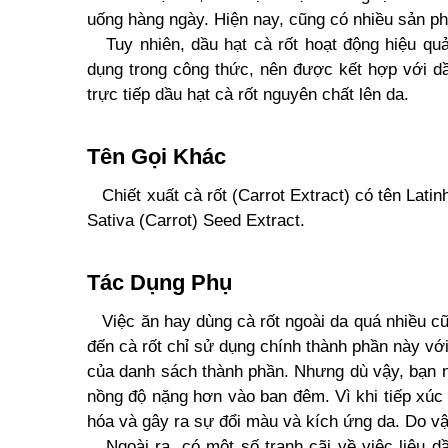
uống hàng ngày. Hiện nay, cũng có nhiều sản ph
Tuy nhiên, dầu hạt cà rốt hoạt động hiệu quả 
dụng trong công thức, nên được kết hợp với dầu
trực tiếp dầu hạt cà rốt nguyên chất lên da.
Tên Gọi Khác
Chiết xuất cà rốt (Carrot Extract) có tên Latin
Sativa (Carrot) Seed Extract.
Tác Dụng Phụ
Việc ăn hay dùng cà rốt ngoài da quá nhiều cũn
đến cà rốt chỉ sử dụng chính thành phần này vớ
của danh sách thành phần. Nhưng dù vậy, bạn nê
nồng độ nặng hơn vào ban đêm. Vì khi tiếp xúc 
hóa và gây ra sự đổi màu và kích ứng da. Do vậ
Ngoài ra, có một số tranh cãi về việc liệu d