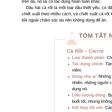
trên da, nó lại có tác dụng hoàn toàn khác.
Dầu hạt cà rốt là một loại dầu thiết yếu, có 
chiết xuất theo nhiều cách, và chiết xuất cà rốt
bôi ngoài chăm sóc da nên không dùng để ăn.
TÓM TẮT
Cà Rốt – Carrot
Loại thành phần:
Ch
Tác dụng chính:
Tăn
viêm.
Dùng cho ai:
Những a
nhiên, những người c
dụng nó.
Liều lượng dùng:
Bạ
buổi tối, nhưng không
Kết hợp tốt với:
Các