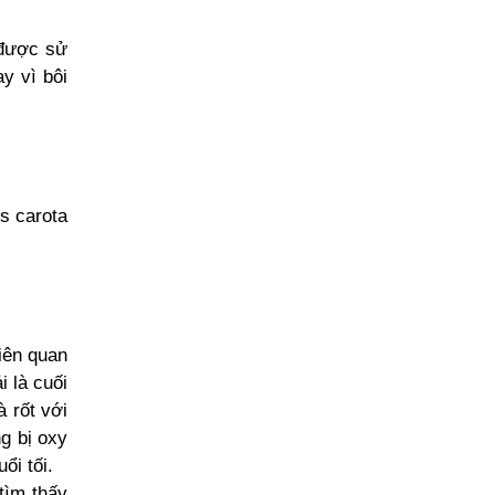
 được sử
y vì bôi
s carota
iên quan
 là cuối
 rốt với
g bị oxy
ổi tối.
tìm thấy