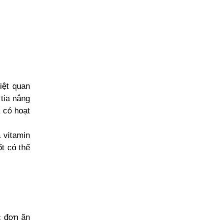
iệt quan
 tia nắng
a có hoạt
 vitamin
ốt có thể
c đơn ăn