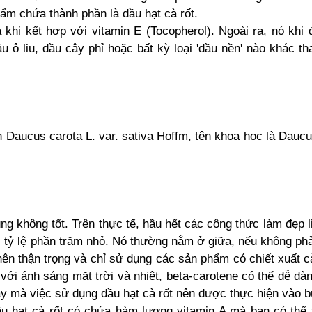
ẩm chứa thành phần là dầu hạt cà rốt.
khi kết hợp với vitamin E (Tocopherol). Ngoài ra, nó khi
 ô liu, dầu cây phỉ hoặc bất kỳ loại 'dầu nền' nào khác tha
h Daucus carota L. var. sativa Hoffm, tên khoa học là Daucu
g không tốt. Trên thực tế, hầu hết các công thức làm đẹp l
i tỷ lệ phần trăm nhỏ. Nó thường nằm ở giữa, nếu không phải
n thận trọng và chỉ sử dụng các sản phẩm có chiết xuất cà
với ánh sáng mặt trời và nhiệt, beta-carotene có thể dễ dàn
y mà việc sử dụng dầu hạt cà rốt nên được thực hiện vào bu
ầu hạt cà rốt có chứa hàm lượng vitamin A mà bạn có thể 