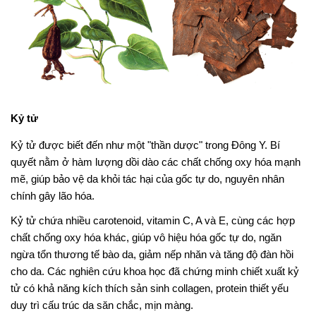
Kỷ tử
Kỷ tử được biết đến như một "thần dược" trong Đông Y. Bí
quyết nằm ở hàm lượng dồi dào các chất chống oxy hóa mạnh
mẽ, giúp bảo vệ da khỏi tác hại của gốc tự do, nguyên nhân
chính gây lão hóa.
Kỷ tử chứa nhiều carotenoid, vitamin C, A và E, cùng các hợp
chất chống oxy hóa khác, giúp vô hiệu hóa gốc tự do, ngăn
ngừa tổn thương tế bào da, giảm nếp nhăn và tăng độ đàn hồi
cho da. Các nghiên cứu khoa học đã chứng minh chiết xuất kỷ
tử có khả năng kích thích sản sinh collagen, protein thiết yếu
duy trì cấu trúc da săn chắc, mịn màng.