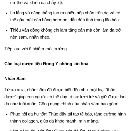
cơ thể và khiến da chảy xệ.
Lo lắng và căng thẳng tạo ra nhiều nếp nhăn trên da và có
thể gây mất cân bằng hormon, dẫn đến tình trạng lão hóa.
Thiếu vận động không chỉ làm tăng cân mà còn làm da trở
nên sạm, nhăn nheo.
Tiếp xúc với ô nhiễm môi trường.
Các loại dược liệu Đông Y chống lão hoá
Nhân Sâm
Từ xa xưa, nhân sâm đã được biết đến như một loại “thần
dược” giúp con người có thể duy trì sự tươi trẻ và giữ được làn
da như tuổi xuân. Công dụng chính của nhân sâm bao gồm:
Phục hồi da hư tổn: Thúc đẩy tái tạo tế bào, tăng cường hình
thành collagen, giúp da khỏe mạnh, mịn màng.