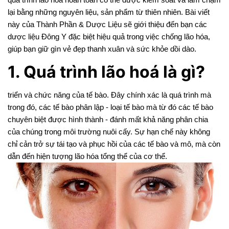
quá trình lão hóa hoàn toàn có thể được kiểm soát và làm chậm
lại bằng những nguyên liệu, sản phẩm từ thiên nhiên. Bài viết
này của Thành Phần & Dược Liệu sẽ giới thiệu đến bạn các
dược liệu Đông Y đặc biệt hiệu quả trong việc chống lão hóa,
giúp bạn giữ gìn vẻ đẹp thanh xuân và sức khỏe dồi dào.
1. Quá trình lão hoá là gì?
triển và chức năng của tế bào. Đây chính xác là quá trình mà
trong đó, các tế bào phân lập - loại tế bào mà từ đó các tế bào
chuyên biệt được hình thành - đánh mất khả năng phân chia
của chúng trong môi trường nuôi cấy. Sự hạn chế này không
chỉ cản trở sự tái tạo và phục hồi của các tế bào và mô, mà còn
dẫn đến hiện tượng lão hóa tổng thể của cơ thể.