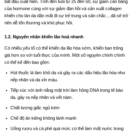
bắt đầu xuất hiện. Tính đến tuổi từ 25 đến 50, sự giảm cân bằng
của hormone cùng với sự giảm đàn hồi và sản xuất collagen
khiến cho làn da dần mất đi sự trẻ trung và săn chắc. , dã sẽ trở
nên dễ tổn thương và khó phục hồi.
1.2. Nguyên nhân khiến lão hoá nhanh
Có nhiều yếu tố có thể khiến da lão hóa sớm, khiến bạn trông
già hơn so với tuổi thực của mình. Một số nguyên chính chính
có thể kể đến bao gồm:
Hút thuốc lá làm khô da và gây ra các dấu hiệu lão hóa như
nếp nhăn và da xỉn màu.
Tiếp xúc với ánh nắng mặt trời làm hỏng DNA trong tế bào
da, gây ra nếp nhăn và vết nám.
Chất lượng giấc ngủ kém
Chế độ ăn kiêng không lành mạnh
Uống rượu và cà phê quá mức có thể làm mất nước trong