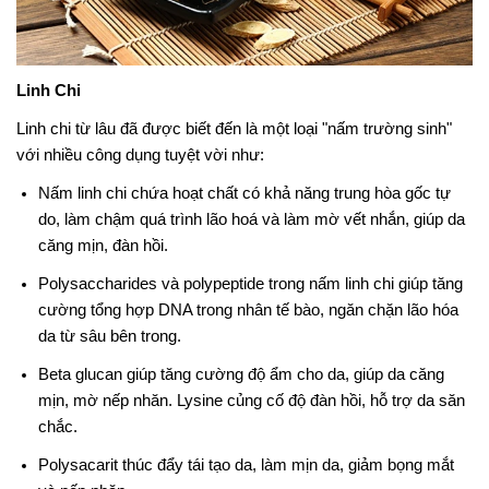
Linh Chi
Linh chi từ lâu đã được biết đến là một loại "nấm trường sinh"
với nhiều công dụng tuyệt vời như:
Nấm linh chi chứa hoạt chất có khả năng trung hòa gốc tự
do, làm chậm quá trình lão hoá và làm mờ vết nhắn, giúp da
căng mịn, đàn hồi.
Polysaccharides và polypeptide trong nấm linh chi giúp tăng
cường tổng hợp DNA trong nhân tế bào, ngăn chặn lão hóa
da từ sâu bên trong.
Beta glucan giúp tăng cường độ ẩm cho da, giúp da căng
mịn, mờ nếp nhăn. Lysine củng cố độ đàn hồi, hỗ trợ da săn
chắc.
Polysacarit thúc đẩy tái tạo da, làm mịn da, giảm bọng mắt