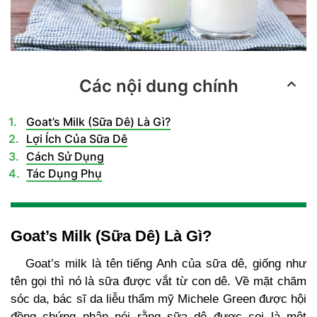
Các nội dung chính
Goat’s Milk (Sữa Dê) Là Gì?
Lợi Ích Của Sữa Dê
Cách Sử Dụng
Tác Dụng Phụ
Goat’s Milk (Sữa Dê) Là Gì?
Goat’s milk là tên tiếng Anh của sữa dê, giống như
tên gọi thì nó là sữa được vắt từ con dê. Về mặt chăm
sóc da, bác sĩ da liễu thẩm mỹ Michele Green được hội
đồng chứng nhận nói rằng sữa dê được coi là một