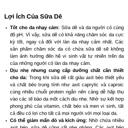
Lợi Ích Của Sữa Dê
Tốt cho da nhạy cảm:
Sữa dê và da người có cùng
độ pH. Vì vậy, sữa dê có khả năng chăm sóc da cực
kỳ tốt, ngay cả đối với làn da nhạy cảm nhất. Các
sản phẩm chăm sóc da có chứa sữa dê sẽ không
làm ảnh hưởng đến hệ vi sinh vật tự nhiên trên da
của những người có làn da nhạy cảm.
Dịu nhẹ nhưng cung cấp dưỡng chất cần thiết
cho da:
Trong khi sữa dê rất giàu axit béo thiết yếu
và chất béo trung tính như axit caprylic và caproic
cùng nhiều chuỗi protein ngắn nên càng dễ hấp thụ
vào các tế bào da một cách dịu nhẹ. Nhờ sự kết hợp
phong phú của vitamin, chất béo và men vi sinh, tất
cả đều có lợi cho tất cả mọi người với mọi loại da.
Có thể giảm mẩn đỏ và kích ứng:
Nhờ chứa nhiều
axit béo, sữa dê cũng rất nhẹ nhàng. Các axit béo