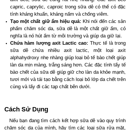
capric, caprylic, caproic trong sữa dê có thể có đặc
tính kháng khuẩn, kháng nấm và chống viêm.
Tạo một chất giữ ẩm hiệu quả:
Khi nói đến các sản
phẩm chăm sóc da, sữa dê là một chất giữ ẩm, có
nghĩa là nó hút ẩm từ môi trường và giúp da giữ lại.
Chứa hàm lượng axit Lactic cao:
Thực tế là trong
sữa dê chứa nhiều axit lactic, một loại axit
alphahydroxy nhẹ nhàng giúp loại bỏ tế bào chết giúp
làn da mịn màng, trắng sáng hơn. Các đặc tính tẩy tế
bào chết của sữa dê giúp giữ cho làn da khỏe mạnh,
tươi mới và tái tạo bằng cách loại bỏ lớp da chết trên
cùng và lấy đi các tạp chất bên dưới.
Cách Sử Dụng
Nếu bạn đang tìm cách kết hợp sữa dê vào quy trình
chăm sóc da của mình, hãy tìm các loại sữa rửa mặt,