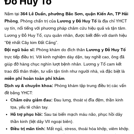
Đỗ Huy Tố
Nằm tại
364 Lê Duẩn, phường Bắc Sơn, quận Kiến An, TP Hải
Phòng
, Phòng chẩn trị của
Lương y Đỗ Huy Tố
là địa chỉ YHCT
uy tín, nổi tiếng với phương pháp châm cứu hiệu quả và tận tâm.
Lương y Đỗ Huy Tố, cựu quân nhân, được biết đến với danh hiệu
“Đệ nhất Cây kim Đất Cảng”.
Đội ngũ bác sĩ:
Phòng khám do đích thân
Lương y Đỗ Huy Tố
trực tiếp điều trị. Với kinh nghiệm dày dặn, tay nghề cao, ông đã
giúp đỡ hàng chục nghìn lượt bệnh nhân. Lương y Tố cam kết
trao đổi thân thiện, tư vấn tận tình như người nhà, và đặc biệt là
miễn phí hoàn toàn phí khám
.
Dịch vụ & chuyên khoa:
Phòng khám tập trung điều trị các vấn
đề bằng YHCT:
Châm cứu giảm đau:
Đau lưng, thoát vị đĩa đệm, thần kinh
tọa, yếu tê chân tay.
Hỗ trợ phục hồi:
Sau tai biến mạch máu não, phục hồi dây
thần kinh (liệt dây VII ngoại biên).
Điều trị mãn tính:
Mất ngủ, stress, thoái hóa khớp, viêm khớp.