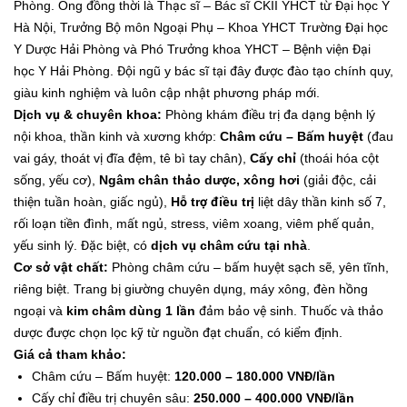
Phòng. Ông đồng thời là Thạc sĩ – Bác sĩ CKII YHCT từ Đại học Y
Hà Nội, Trưởng Bộ môn Ngoại Phụ – Khoa YHCT Trường Đại học
Y Dược Hải Phòng và Phó Trưởng khoa YHCT – Bệnh viện Đại
học Y Hải Phòng. Đội ngũ y bác sĩ tại đây được đào tạo chính quy,
giàu kinh nghiệm và luôn cập nhật phương pháp mới.
Dịch vụ & chuyên khoa:
Phòng khám điều trị đa dạng bệnh lý
nội khoa, thần kinh và xương khớp:
Châm cứu – Bấm huyệt
(đau
vai gáy, thoát vị đĩa đệm, tê bì tay chân),
Cấy chỉ
(thoái hóa cột
sống, yếu cơ),
Ngâm chân thảo dược, xông hơi
(giải độc, cải
thiện tuần hoàn, giấc ngủ),
Hỗ trợ điều trị
liệt dây thần kinh số 7,
rối loạn tiền đình, mất ngủ, stress, viêm xoang, viêm phế quản,
yếu sinh lý. Đặc biệt, có
dịch vụ châm cứu tại nhà
.
Cơ sở vật chất:
Phòng châm cứu – bấm huyệt sạch sẽ, yên tĩnh,
riêng biệt. Trang bị giường chuyên dụng, máy xông, đèn hồng
ngoại và
kim châm dùng 1 lần
đảm bảo vệ sinh. Thuốc và thảo
dược được chọn lọc kỹ từ nguồn đạt chuẩn, có kiểm định.
Giá cả tham khảo:
Châm cứu – Bấm huyệt:
120.000 – 180.000 VNĐ/lần
Cấy chỉ điều trị chuyên sâu:
250.000 – 400.000 VNĐ/lần