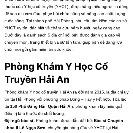
thuốc của Y học cổ truyền (YHCT), được hàng triệu người tin dùng
để xoa dịu cơn đau, phục hồi chức năng và nâng cao chất lượng
cuộc sống. Tại thành phố Hải Phòng, nhu cầu tìm kiếm các cơ sở
YHCT uy tín, đặc biệt về châm cứu bấm huyệt, ngày càng cao.
Dưới đây là danh sách 5 địa chỉ nổi bật, được đánh giá cao về
chuyên môn, trang thiết bị và sự tận tâm, giúp bạn dễ dàng lựa
chọn nơi gửi gắm niềm tin sức khỏe.
Phòng Khám Y Học Cổ
Truyền Hải An
Phòng khám Y học cổ truyền Hải An ra đời năm 2015, là địa chỉ uy
tín tại Hải Phòng với phương pháp Đông – Tây y kết hợp. Tọa lạc
tại
159 Phố Đằng Hải, Quận Hải An
, phòng khám lấy hiệu quả
điều trị làm thước đo chất lượng.
Đội ngũ bác sĩ:
Phòng khám được dẫn dắt bởi
Bác sĩ Chuyên
khoa II Lê Ngọc Sơn
, chuyên gia hàng đầu về YHCT tại Hải