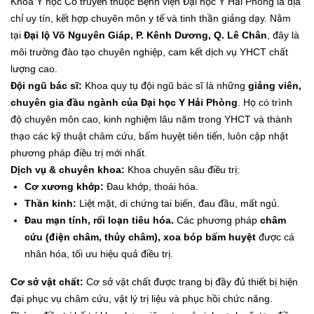
Khoa Y học Cổ truyền thuộc Bệnh viện Đại học Y Hải Phòng là địa
chỉ uy tín, kết hợp chuyên môn y tế và tinh thần giảng dạy. Nằm
tại
Đại lộ Võ Nguyên Giáp, P. Kênh Dương, Q. Lê Chân
, đây là
môi trường đào tạo chuyên nghiệp, cam kết dịch vụ YHCT chất
lượng cao.
Đội ngũ bác sĩ:
Khoa quy tụ đội ngũ bác sĩ là những
giảng viên,
chuyên gia đầu ngành của Đại học Y Hải Phòng
. Họ có trình
độ chuyên môn cao, kinh nghiệm lâu năm trong YHCT và thành
thạo các kỹ thuật châm cứu, bấm huyệt tiên tiến, luôn cập nhật
phương pháp điều trị mới nhất.
Dịch vụ & chuyên khoa:
Khoa chuyên sâu điều trị:
Cơ xương khớp:
Đau khớp, thoái hóa.
Thần kinh:
Liệt mặt, di chứng tai biến, đau đầu, mất ngủ.
Đau mạn tính, rối loạn tiêu hóa.
Các phương pháp
châm
cứu (điện châm, thủy châm), xoa bóp bấm huyệt
được cá
nhân hóa, tối ưu hiệu quả điều trị.
Cơ sở vật chất:
Cơ sở vật chất được trang bị đầy đủ thiết bị hiện
đại phục vụ châm cứu, vật lý trị liệu và phục hồi chức năng.