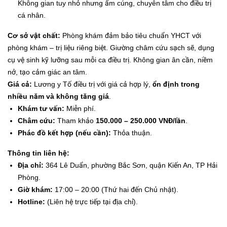
Không gian tuy nhỏ nhưng ấm cúng, chuyên tâm cho điều trị
cá nhân.
Cơ sở vật chất:
Phòng khám đảm bảo tiêu chuẩn YHCT với
phòng khám – trị liệu riêng biệt. Giường châm cứu sạch sẽ, dụng
cụ vệ sinh kỹ lưỡng sau mỗi ca điều trị. Không gian ân cần, niềm
nở, tạo cảm giác an tâm.
Giá cả:
Lương y Tố điều trị với giá cả hợp lý,
ổn định trong
nhiều năm và không tăng giá
.
Khám tư vấn:
Miễn phí.
Châm cứu:
Tham khảo
150.000 – 250.000 VNĐ/lần
.
Phác đồ kết hợp (nếu cần):
Thỏa thuận.
Thông tin liên hệ:
Địa chỉ:
364 Lê Duẩn, phường Bắc Sơn, quận Kiến An, TP Hải
Phòng.
Giờ khám:
17:00 – 20:00 (Thứ hai đến Chủ nhật).
Hotline:
(Liên hệ trực tiếp tại địa chỉ).