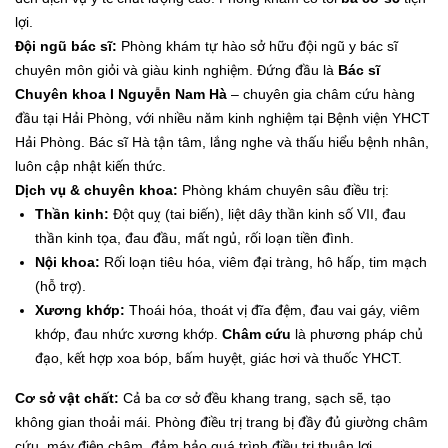
lợi.
Đội ngũ bác sĩ:
Phòng khám tự hào sở hữu đội ngũ y bác sĩ
chuyên môn giỏi và giàu kinh nghiệm. Đứng đầu là
Bác sĩ
Chuyên khoa I Nguyễn Nam Hà
– chuyên gia châm cứu hàng
đầu tại Hải Phòng, với nhiều năm kinh nghiệm tại Bệnh viện YHCT
Hải Phòng. Bác sĩ Hà tận tâm, lắng nghe và thấu hiểu bệnh nhân,
luôn cập nhật kiến thức.
Dịch vụ & chuyên khoa:
Phòng khám chuyên sâu điều trị:
Thần kinh:
Đột quỵ (tai biến), liệt dây thần kinh số VII, đau
thần kinh tọa, đau đầu, mất ngủ, rối loạn tiền đình.
Nội khoa:
Rối loạn tiêu hóa, viêm đại tràng, hô hấp, tim mạch
(hỗ trợ).
Xương khớp:
Thoái hóa, thoát vị đĩa đệm, đau vai gáy, viêm
khớp, đau nhức xương khớp.
Châm cứu
là phương pháp chủ
đạo, kết hợp xoa bóp, bấm huyệt, giác hơi và thuốc YHCT.
Cơ sở vật chất:
Cả ba cơ sở đều khang trang, sạch sẽ, tạo
không gian thoải mái. Phòng điều trị trang bị đầy đủ giường châm
cứu, máy điện châm, đảm bảo quá trình điều trị thuận lợi.