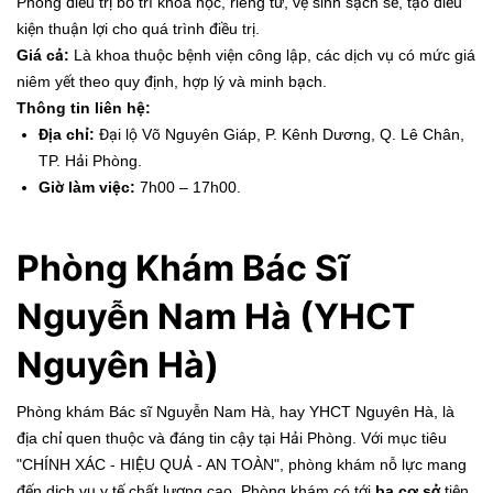
Phòng điều trị bố trí khoa học, riêng tư, vệ sinh sạch sẽ, tạo điều
kiện thuận lợi cho quá trình điều trị.
Giá cả:
Là khoa thuộc bệnh viện công lập, các dịch vụ có mức giá
niêm yết theo quy định, hợp lý và minh bạch.
Thông tin liên hệ:
Địa chỉ:
Đại lộ Võ Nguyên Giáp, P. Kênh Dương, Q. Lê Chân,
TP. Hải Phòng.
Giờ làm việc:
7h00 – 17h00.
Phòng Khám Bác Sĩ
Nguyễn Nam Hà (YHCT
Nguyên Hà)
Phòng khám Bác sĩ Nguyễn Nam Hà, hay YHCT Nguyên Hà, là
địa chỉ quen thuộc và đáng tin cậy tại Hải Phòng. Với mục tiêu
"CHÍNH XÁC - HIỆU QUẢ - AN TOÀN", phòng khám nỗ lực mang
đến dịch vụ y tế chất lượng cao. Phòng khám có tới
ba cơ sở
tiện