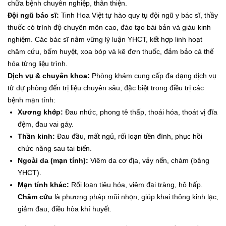
chữa bệnh chuyên nghiệp, thân thiện.
Đội ngũ bác sĩ:
Tinh Hoa Việt tự hào quy tụ đội ngũ y bác sĩ, thầy
thuốc có trình độ chuyên môn cao, đào tạo bài bản và giàu kinh
nghiệm. Các bác sĩ nắm vững lý luận YHCT, kết hợp linh hoạt
châm cứu, bấm huyệt, xoa bóp và kê đơn thuốc, đảm bảo cá thể
hóa từng liệu trình.
Dịch vụ & chuyên khoa:
Phòng khám cung cấp đa dạng dịch vụ
từ dự phòng đến trị liệu chuyên sâu, đặc biệt trong điều trị các
bệnh mạn tính:
Xương khớp:
Đau nhức, phong tê thấp, thoái hóa, thoát vị đĩa
đệm, đau vai gáy.
Thần kinh:
Đau đầu, mất ngủ, rối loạn tiền đình, phục hồi
chức năng sau tai biến.
Ngoài da (mạn tính):
Viêm da cơ địa, vảy nến, chàm (bằng
YHCT).
Mạn tính khác:
Rối loạn tiêu hóa, viêm đại tràng, hô hấp.
Châm cứu
là phương pháp mũi nhọn, giúp khai thông kinh lạc,
giảm đau, điều hòa khí huyết.