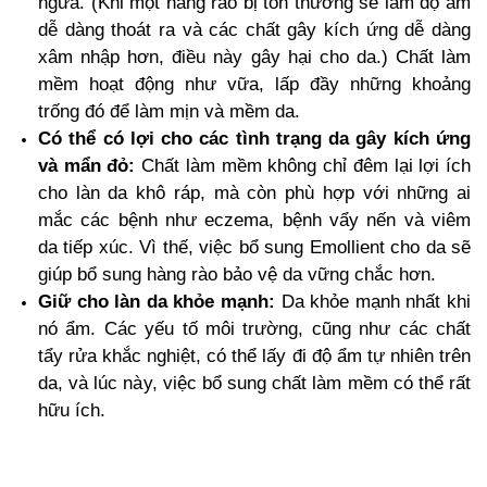
ngứa. (Khi một hàng rào bị tổn thương sẽ làm độ ẩm
dễ dàng thoát ra và các chất gây kích ứng dễ dàng
xâm nhập hơn, điều này gây hại cho da.) Chất làm
mềm hoạt động như vữa, lấp đầy những khoảng
trống đó để làm mịn và mềm da.
Có thể có lợi cho các tình trạng da gây kích ứng
và mẩn đỏ:
Chất làm mềm không chỉ đêm lại lợi ích
cho làn da khô ráp, mà còn phù hợp với những ai
mắc các bệnh như eczema, bệnh vẩy nến và viêm
da tiếp xúc. Vì thế, việc bổ sung Emollient cho da sẽ
giúp bổ sung hàng rào bảo vệ da vững chắc hơn.
Giữ cho làn da khỏe mạnh:
Da khỏe mạnh nhất khi
nó ẩm. Các yếu tố môi trường, cũng như các chất
tẩy rửa khắc nghiệt, có thể lấy đi độ ẩm tự nhiên trên
da, và lúc này, việc bổ sung chất làm mềm có thể rất
hữu ích.