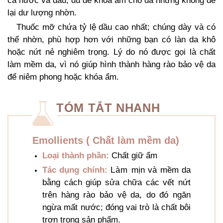
cả nước và dầu, đủ để khóa ẩm cho da nhưng không để
lại dư lượng nhờn.
Thuốc mỡ chứa tỷ lệ dầu cao nhất; chúng dày và có
thể nhờn, phù hợp hơn với những bạn có làn da khô
hoặc nứt nẻ nghiêm trọng. Lý do nó được gọi là chất
làm mềm da, vì nó giúp hình thành hàng rào bảo vệ da
để niêm phong hoặc khóa ẩm.
TÓM TẮT NHANH
Emollients ( Chất làm mềm da)
Loại thành phần:
Chất giữ ẩm
Tác dụng chính:
Làm
mịn và mềm da
bằng cách giúp sửa chữa các vết nứt
trên hàng rào bảo vệ da, do đó ngăn
ngừa mất nước; đóng vai trò là chất bôi
trơn trong sản phẩm.