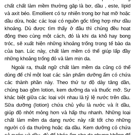
chất chất làm mềm thường gặp là bơ, dầu , este, lipid
và axit béo. Emollient có tự nhiên trong bơ hạt mỡ hoặc
dầu dừa, hoặc các loại có nguồn gốc tổng hợp như dầu
khoáng. Dù được tìm thấy ở đâu thì chúng đều hoạt
động theo cùng một cách, đó là khi da khô hay bong
tróc, sẽ xuất hiện những khoảng trống trong tế bào da
của bạn. Lúc này, chất làm mềm có thể giúp lấp đầy
những khoảng trống đó và làm mịn da.
Ngoài ra, thuật ngữ chất làm mềm da cũng có thể
dùng để chỉ một loạt các sản phẩm dưỡng ẩm có chứa
các thành phần này. Theo thứ tự độ dày tăng dần,
chúng bao gồm lotion, kem dưỡng da và thuốc mỡ. Sự
khác biệt giữa các loại với nhau là tỷ lệ nước trên dầu.
Sữa dưỡng (lotion) chứa chủ yếu là nước và ít dầu,
giúp độ nhớt mỏng hơn và hấp thụ nhanh. Những loại
chất làm mềm da dạng nước này rất tốt cho những
người có da thường hoặc da dầu. Kem dưỡng có chứa