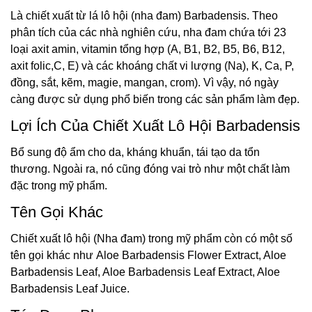
Là chiết xuất từ ​​lá lô hội (nha đam) Barbadensis. Theo
phân tích của các nhà nghiên cứu, nha đam chứa tới 23
loại axit amin, vitamin tổng hợp (A, B1, B2, B5, B6, B12,
axit folic,C, E) và các khoáng chất vi lượng (Na), K, Ca, P,
đồng, sắt, kẽm, magie, mangan, crom). Vì vậy, nó ngày
càng được sử dụng phổ biến trong các sản phẩm làm đẹp.
Lợi Ích Của Chiết Xuất Lô Hội Barbadensis
Bổ sung độ ẩm cho da, kháng khuẩn, tái tạo da tổn
thương. Ngoài ra, nó cũng đóng vai trò như một chất làm
đặc trong mỹ phẩm.
Tên Gọi Khác
Chiết xuất lô hội (Nha đam) trong mỹ phẩm còn có một số
tên gọi khác như Aloe Barbadensis Flower Extract, Aloe
Barbadensis Leaf, Aloe Barbadensis Leaf Extract, Aloe
Barbadensis Leaf Juice.