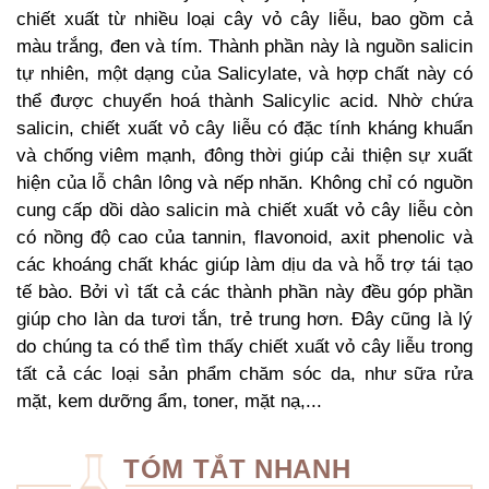
chiết xuất từ ​​nhiều loại cây vỏ cây liễu, bao gồm cả
màu trắng, đen và tím. Thành phần này là nguồn salicin
tự nhiên, một dạng của Salicylate, và hợp chất này có
thể được chuyển hoá thành Salicylic acid. Nhờ chứa
salicin, chiết xuất vỏ cây liễu có đặc tính kháng khuẩn
và chống viêm mạnh, đông thời giúp cải thiện sự xuất
hiện của lỗ chân lông và nếp nhăn. Không chỉ có nguồn
cung cấp dồi dào salicin mà chiết xuất vỏ cây liễu còn
có nồng độ cao của tannin, flavonoid, axit phenolic và
các khoáng chất khác giúp làm dịu da và hỗ trợ tái tạo
tế bào. Bởi vì tất cả các thành phần này đều góp phần
giúp cho làn da tươi tắn, trẻ trung hơn. Đây cũng là lý
do chúng ta có thể tìm thấy chiết xuất vỏ cây liễu trong
tất cả các loại sản phẩm chăm sóc da, như sữa rửa
mặt, kem dưỡng ẩm, toner, mặt nạ,...
TÓM TẮT NHANH