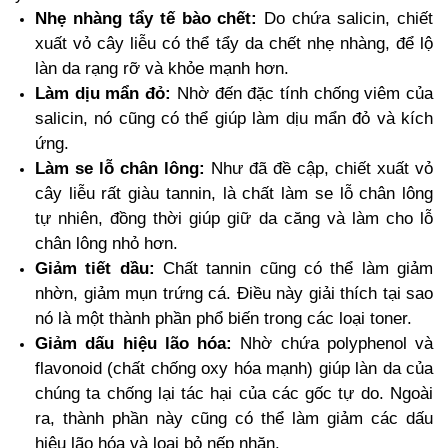
Nhẹ nhàng tẩy tế bào chết:
Do chứa salicin, chiết
xuất vỏ cây liễu có thể tẩy da chết nhẹ nhàng, để lộ
làn da rạng rỡ và khỏe mạnh hơn.
Làm dịu mẩn đỏ:
Nhờ đến đặc tính chống viêm của
salicin, nó cũng có thể giúp làm dịu mẩn đỏ và kích
ứng.
Làm se lỗ chân lông:
Như đã đề cập, chiết xuất vỏ
cây liễu rất giàu tannin, là chất làm se lỗ chân lông
tự nhiên, đồng thời giúp giữ da căng và làm cho lỗ
chân lông nhỏ hơn.
Giảm tiết dầu:
Chất tannin cũng có thể làm giảm
nhờn, giảm mụn trứng cá. Điều này giải thích tại sao
nó là một thành phần phổ biến trong các loại toner.
Giảm dấu hiệu lão hóa:
Nhờ chứa polyphenol và
flavonoid (chất chống oxy hóa mạnh) giúp làn da của
chúng ta chống lại tác hại của các gốc tự do. Ngoài
ra, thành phần này cũng có thể làm giảm các dấu
hiệu lão hóa và loại bỏ nếp nhăn.