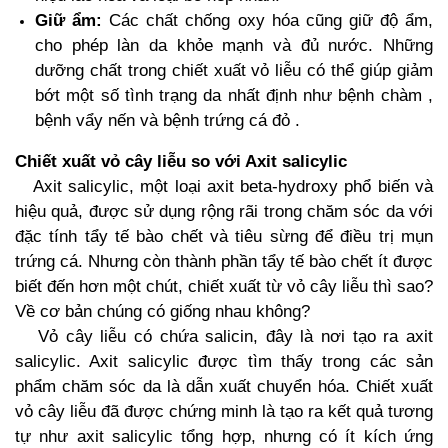
Giữ ẩm:
Các chất chống oxy hóa cũng giữ độ ẩm,
cho phép làn da khỏe mạnh và đủ nước. Những
dưỡng chất trong chiết xuất vỏ liễu có thể giúp giảm
bớt một số tình trạng da nhất định như bệnh chàm ,
bệnh vẩy nến và bệnh trứng cá đỏ .
Chiết xuất vỏ cây liễu so với Axit salicylic
Axit salicylic, một loại axit beta-hydroxy phổ biến và
hiệu quả, được sử dụng rộng rãi trong chăm sóc da với
đặc tính tẩy tế bào chết và tiêu sừng để điều trị mụn
trứng cá. Nhưng còn thành phần tẩy tế bào chết ít được
biết đến hơn một chút, chiết xuất từ ​​vỏ cây liễu thì sao?
Về cơ bản chúng có giống nhau không?
Vỏ cây liễu có chứa salicin, đây là nơi tạo ra axit
salicylic. Axit salicylic được tìm thấy trong các sản
phẩm chăm sóc da là dẫn xuất chuyển hóa. Chiết xuất
vỏ cây liễu đã được chứng minh là tạo ra kết quả tương
tự như axit salicylic tổng hợp, nhưng có ít kích ứng