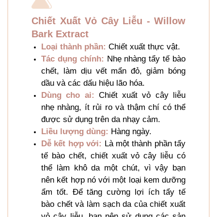
Chiết Xuất Vỏ Cây Liễu - Willow
Bark Extract
Loại thành phần:
Chiết xuất thực vật.
Tác dụng chính:
Nhẹ nhàng tẩy tế bào
chết, làm dịu vết mẩn đỏ, giảm bóng
dầu và các dấu hiệu lão hóa.
Dùng cho ai:
Chiết xuất vỏ cây liễu
nhẹ nhàng, ít rủi ro và thậm chí có thể
được sử dụng trên da nhạy cảm.
Liều lượng dùng:
Hàng ngày.
Dễ kết hợp với:
Là một thành phần tẩy
tế bào chết, chiết xuất vỏ cây liễu có
thể làm khô da một chút, vì vậy bạn
nên kết hợp nó với một loại kem dưỡng
ẩm tốt. Để tăng cường lợi ích tẩy tế
bào chết và làm sạch da của chiết xuất
vỏ cây liễu, bạn nên sử dụng các sản