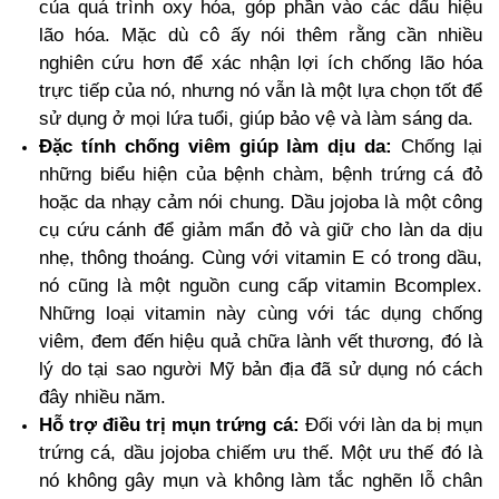
của quá trình oxy hóa, góp phần vào các dấu hiệu
lão hóa. Mặc dù cô ấy nói thêm rằng cần nhiều
nghiên cứu hơn để xác nhận lợi ích chống lão hóa
trực tiếp của nó, nhưng nó vẫn là một lựa chọn tốt để
sử dụng ở mọi lứa tuổi, giúp bảo vệ và làm sáng da.
Đặc tính chống viêm giúp làm dịu da:
Chống lại
những biểu hiện của bệnh chàm, bệnh trứng cá đỏ
hoặc da nhạy cảm nói chung. Dầu jojoba là một công
cụ cứu cánh để giảm mẩn đỏ và giữ cho làn da dịu
nhẹ, thông thoáng. Cùng với vitamin E có trong dầu,
nó cũng là một nguồn cung cấp vitamin Bcomplex.
Những loại vitamin này cùng với tác dụng chống
viêm, đem đến hiệu quả chữa lành vết thương, đó là
lý do tại sao người Mỹ bản địa đã sử dụng nó cách
đây nhiều năm.
Hỗ trợ điều trị mụn trứng cá:
Đối với làn da bị mụn
trứng cá, dầu jojoba chiếm ưu thế. Một ưu thế đó là
nó không gây mụn và không làm tắc nghẽn lỗ chân