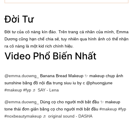
Đời Tư
Đời tư của cô nàng kín đáo. Trên trang cá nhân của mình, Emma
Dương cũng hạn chế chia sẻ, tuy nhiên qua hình ảnh có thể nhận
ra cô nàng là một kid rich chính hiệu.
Video Phổ Biến Nhất
@emma.duowng_
Banana Bread Makeup ✨ makeup chụp ảnh
sunshine bằng đồ nội địa trung siuu iu by c @phuongjune
#makeup
#fyp
♬ SAY - Lena
@emma.duowng_
Dùng cọ cho người mới bắt đầu ✨ makeup
tone thái đơn giản bằng cọ cho người mới bắt đầu
#makeup
#fyp
#noxbeautymakeup
♬ original sound - DASHA