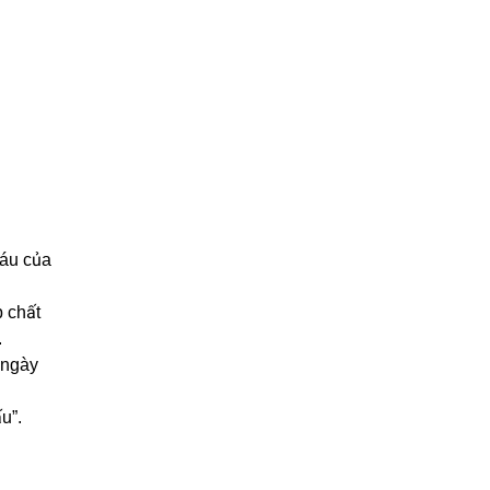
máu của
p chất
.
 ngày
u”.