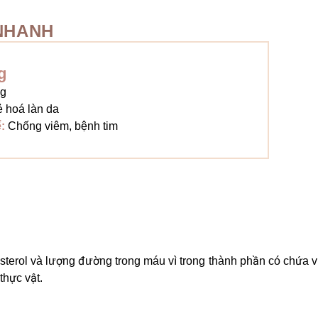
NHANH
g
g
ẻ hoá làn da
ể:
Chống viêm, bệnh tim
sterol và lượng đường trong máu vì trong thành phần có chứa v
thực vật.