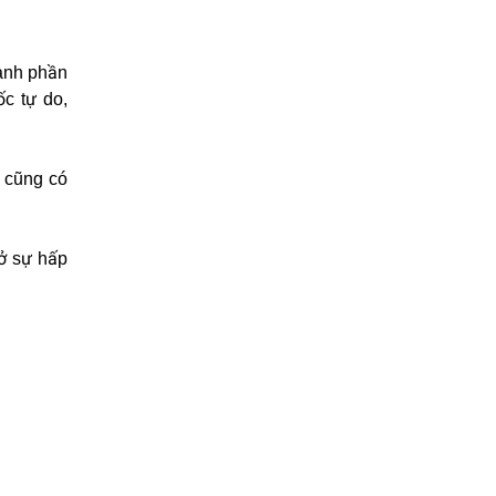
hành phần
ốc tự do,
– cũng có
rở sự hấp