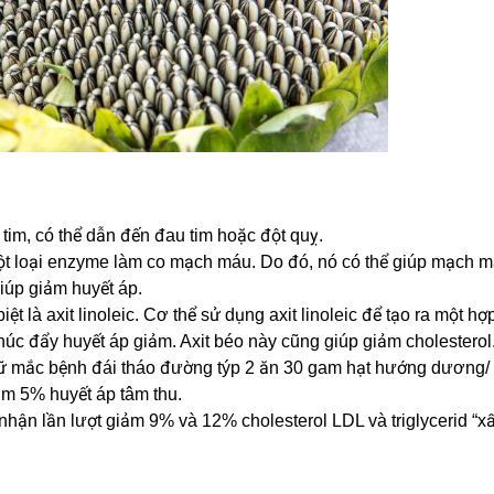
tim, có thể dẫn đến đau tim hoặc đột quỵ.
t loại enzyme làm co mạch máu. Do đó, nó có thể giúp mạch 
iúp giảm huyết áp.
ệt là axit linoleic. Cơ thể sử dụng axit linoleic để tạo ra một hợ
úc đẩy huyết áp giảm. Axit béo này cũng giúp giảm cholesterol
nữ mắc bệnh đái tháo đường týp 2 ăn 30 gam hạt hướng dương/
m 5% huyết áp tâm thu.
ận lần lượt giảm 9% và 12% cholesterol LDL và triglycerid “xấ