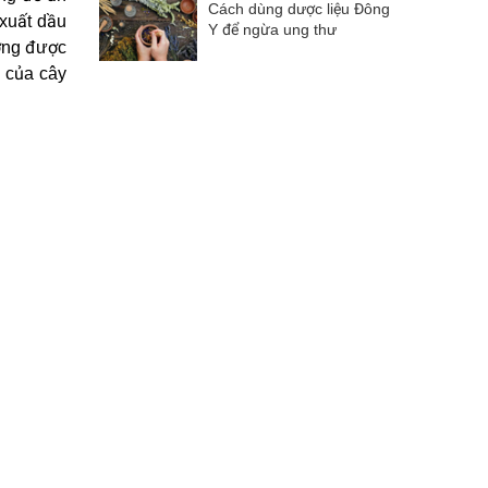
Cách dùng dược liệu Đông
 xuất dầu
Y để ngừa ung thư
ờng được
 của cây