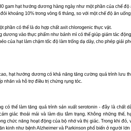
 30 gam hạt hướng dương hàng ngày như một phần của chế độ
đói khoảng 10% trong vòng 6 tháng, so với một chế độ ăn uống
hần có thể là do hợp chất axit chlorogenic thực vật.
g dương vào thực phẩm như bánh mì có thể giúp giảm tác độn
béo của hạt làm chậm tốc độ làm trống dạ dày, cho phép giải p
cao, hạt hướng dương có khả năng tăng cường quá trình lưu t
p nhăn và hỗ trợ điều trị chứng rụng tóc.
có thể làm tăng quá trình sản xuất serotonin - đây là chất d
cảm giác thoải mái và làm dịu tâm trạng. Không những thế, h
ong chức năng hoạt động của bộ nhớ và thị giác. Trong khi đó, 
hần kinh như bệnh Alzheimer và Parkinson phổ biến ở người lớn 