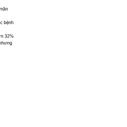
 mãn
ắc bệnh
hơn 32%
 nhưng