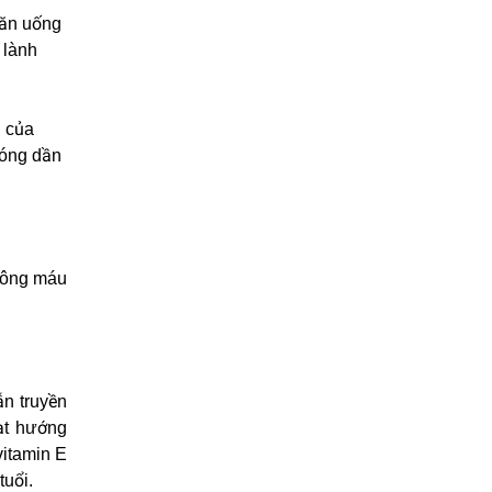
 ăn uống
 lành
g của
hóng dần
hông máu
ẫn truyền
ạt hướng
vitamin E
tuổi.