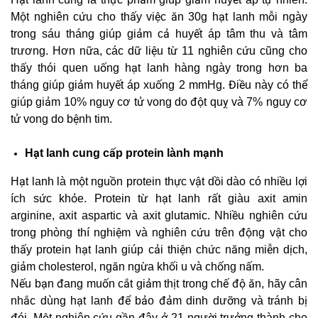
Một nghiên cứu cho thấy việc ăn 30g hạt lanh mỗi ngày
trong sáu tháng giúp giảm cả huyết áp tâm thu và tâm
trương. Hơn nữa, các dữ liệu từ 11 nghiên cứu cũng cho
thấy thói quen uống hạt lanh hàng ngày trong hơn ba
tháng giúp giảm huyết áp xuống 2 mmHg. Điều này có thể
giúp giảm 10% nguy cơ tử vong do đột quỵ và 7% nguy cơ
tử vong do bệnh tim.
Hạt lanh cung cấp protein lành mạnh
Hạt lanh là một nguồn protein thực vật dồi dào có nhiều lợi
ích sức khỏe. Protein từ hạt lanh rất giàu axit amin
arginine, axit aspartic và axit glutamic. Nhiều nghiên cứu
trong phòng thí nghiệm và nghiên cứu trên động vật cho
thấy protein hạt lanh giúp cải thiện chức năng miễn dịch,
giảm cholesterol, ngăn ngừa khối u và chống nấm.
Nếu bạn đang muốn cắt giảm thịt trong chế độ ăn, hãy cân
nhắc dùng hạt lanh để bảo đảm dinh dưỡng và tránh bị
đói. Một nghiên cứu gần đây ở 21 người trưởng thành cho