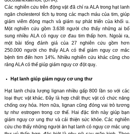
Các nghiên cứu trên động vật đã chỉ ra ALA trong hạt lanh
ngăn cholesterol tích tụ trong các mạch máu của tim, giúp
giảm viêm động mạch và giảm sự phát triển của khối u.
Một nghiên cứu gồm 3.638 người cho thấy những ai bổ
sung nhiều ALA có nguy cơ đau tim thấp hơn. Ngoài ra,
một bài tổng đánh giá của 27 nghiên cứu gồm hơn
250.000 người cho thấy ALA có thể giảm nguy cơ mắc
bệnh tim đến hơn 14%. Nhiều nghiên cứu khác cũng cho
rằng ALA có thể giúp giảm nguy cơ đột quỵ.
Hạt lanh giúp giảm nguy cơ ung thư
Hạt lanh chứa lượng lignan nhiều gấp 800 lần so với các
loại thực vật khác. Đây là hợp chất thực vật có chức năng
chống oxy hóa. Hơn nữa, lignan cũng đóng vai trò tương
tự như estrogen trong cơ thể. Hai đặc tính này giúp bạn
giảm nguy cơ ung thư và cải thiện sức khỏe. Các nghiên
cứu cho thấy những người ăn hạt lanh có nguy cơ mắc ung
thư vú thấp hơn, đặc biệt là phụ nữ sau mãn kinh. Theo