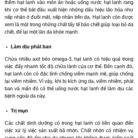
thêm hạt lanh vào món ăn hoặc uống nước hạt lanh rang
khi cơ thể bắt đầu xuất hiện những dấu hiệu lão hóa như
nếp nhăn ở đuôi mắt, nếp nhăn trên da. Hạt lanh còn được
xem là một trong những chất tẩy tế bào chết giúp loại bỏ da
chết, để lại một làn da khỏe mạnh.
Làm dịu phát ban
Chứa nhiều axit béo omega-3, hạt lanh có hiệu quả trong
việc đẩy nhanh tốc độ chữa lành của cơ thể. Bên cạnh đó,
hạt lanh còn có đặc tính chống viêm mạnh mẽ, giúp chống
lại viêm nhiễm. Vì vậy, khi bị kích ứng da, viêm nhiễm, phát
ban và mẩn đỏ có thể uống nước hạt lanh để làm dịu các
bệnh ngoài da này.
Trị mụn
Các chất dinh dưỡng có trong hạt lanh có liên quan đến
việc xử lý việc sản xuất bã nhờn. Chất nhờn có nhiệm vụ
cung cấp độ ẩm cho da nhưng khi không được kiểm soát