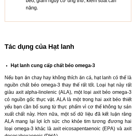
béo, giảm nguy cơ ung thư, kiểm soát cân
nặng.
Tác dụng của Hạt lanh
Hạt lanh cung cấp chất béo omega-3
Nếu bạn ăn chay hay không thích ăn cá, hạt lanh có thể là
nguồn chất béo omega-3 thay thế rất tốt. Loại hạt này rất
giàu axit alpha-linolenic (ALA), một loại axit béo omega-3
có nguồn gốc thực vật. ALA là một trong hai axit béo thiết
yếu bạn cần bổ sung từ thực phẩm vì cơ thể không tự sản
xuất chất này. Hơn nữa, một số dữ liệu đã kết luận rằng
ALA mang lại lợi ích sức cho khỏe tim tương đương hai
loại omega-3 khác là axit eicosapentaenoic (EPA) và axit
docosahexaenoic (DHA).