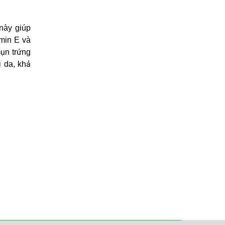
này giúp
min E và
mụn trứng
i da, khả