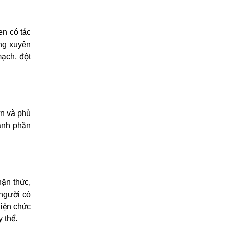
en có tác
ng xuyên
ạch, đột
ớn và phù
hành phần
hận thức,
 người có
hiện chức
 thể.