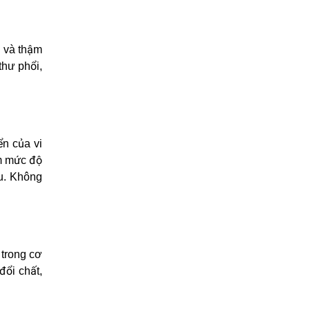
a và thậm
thư phổi,
ển của vi
ảm mức độ
ệu. Không
 trong cơ
đổi chất,