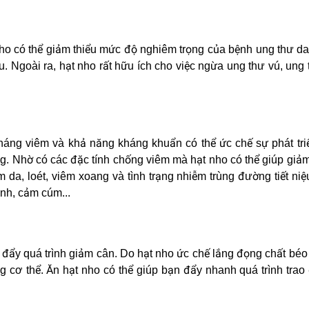
ho có thể giảm thiểu mức độ nghiêm trọng của bệnh ung thư d
u. Ngoài ra, hạt nho rất hữu ích cho việc ngừa ung thư vú, ung 
háng viêm và khả năng kháng khuẩn có thể ức chế sự phát tri
rùng. Nhờ có các đặc tính chống viêm mà hạt nho có thể giúp gi
 da, loét, viêm xoang và tình trạng nhiễm trùng đường tiết ni
nh, cảm cúm...
c đẩy quá trình giảm cân. Do hạt nho ức chế lắng đọng chất béo
 cơ thể. Ăn hạt nho có thể giúp bạn đẩy nhanh quá trình trao 