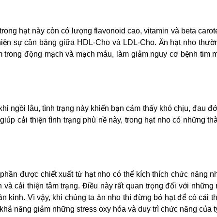
rong hạt này còn có lượng flavonoid cao, vitamin và beta carot
thiện sự cân bằng giữa HDL-Cho và LDL-Cho. Ăn hạt nho thườ
m trong động mạch và mạch máu, làm giảm nguy cơ bệnh tim m
hi ngồi lâu, tình trạng này khiến bạn cảm thấy khó chịu, đau đ
giúp cải thiện tình trạng phù nề này, trong hạt nho có những t
phần được chiết xuất từ hạt nho có thể kích thích chức năng n
tin và cải thiện tâm trạng. Điều này rất quan trọng đối với những
 kinh. Vì vậy, khi chúng ta ăn nho thì đừng bỏ hạt để có cải t
hả năng giảm những stress oxy hóa và duy trì chức năng của ty