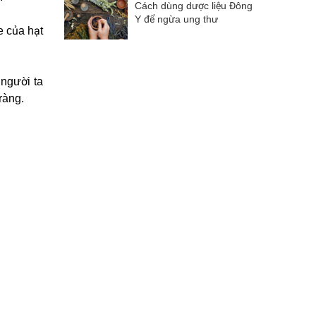
Cách dùng dược liệu Đông
Y để ngừa ung thư
e của hạt
người ta
ràng.