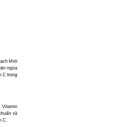
mạch khỏi
ngăn ngừa
n C trong
. Vitamin
 khuẩn và
n C.