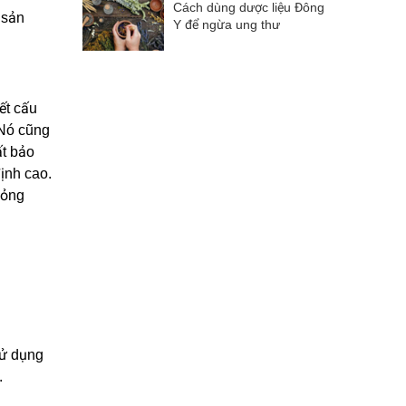
Cách dùng dược liệu Đông
 sản
Y để ngừa ung thư
ết cấu
 Nó cũng
ất bảo
ịnh cao.
mỏng
sử dụng
.