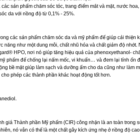
 các sản phẩm chăm sóc tóc, trang điểm mắt và mặt, nước hoa,
óc da với nồng độ từ 0,1% - 25%.
rong các sản phẩm chăm sóc da và mỹ phẩm để giúp cải thiện k
ức năng như một dung môi, chất nhũ hóa và chất giảm độ nhớt.
gard® HPO, nơi nó giúp tăng hiệu quả của phenoxyethanol- ch
mỹ phẩm để chống lại nấm mốc, vi khuẩn… và đem lại tính ổn đ
động bề mặt giúp làm sạch và dưỡng ẩm cho da cũng như làm 
và cho phép các thành phần khác hoạt động tốt hơn.
anediol.
h giá Thành phần Mỹ phẩm (CIR) công nhận là an toàn trong 
ên, nó vẫn có thể là một chất gây kích ứng nhẹ ở nồng độ cao