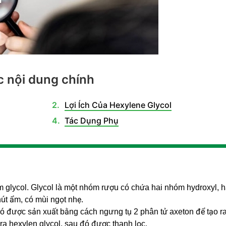
 nội dung chính
Lợi Ích Của Hexylene Glycol
Tác Dụng Phụ
m glycol. Glycol là một nhóm rượu có chứa hai nhóm hydroxyl, 
hút ẩm, có mùi ngọt nhẹ.
ó được sản xuất bằng cách ngưng tụ 2 phân tử axeton để tạo r
 ra hexylen glycol, sau đó được thanh lọc.