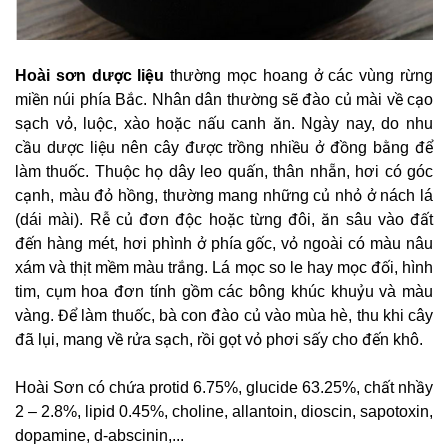
Hoài sơn dược liệu
thường mọc hoang ở các vùng rừng
miền núi phía Bắc. Nhân dân thường sẽ đào củ mài về cạo
sạch vỏ, luộc, xào hoặc nấu canh ăn. Ngày nay, do nhu
cầu dược liệu nên cây được trồng nhiều ở đồng bằng để
làm thuốc. Thuộc họ dây leo quấn, thân nhẵn, hơi có góc
cạnh, màu đỏ hồng, thường mang những củ nhỏ ở nách lá
(dái mài). Rễ củ đơn độc hoặc từng đôi, ăn sâu vào đất
đến hàng mét, hơi phình ở phía gốc, vỏ ngoài có màu nâu
xám và thịt mềm màu trắng. Lá mọc so le hay mọc đối, hình
tim, cụm hoa đơn tính gồm các bông khúc khuỷu và màu
vàng. Để làm thuốc, bà con đào củ vào mùa hè, thu khi cây
đã lụi, mang về rửa sạch, rồi gọt vỏ phơi sấy cho đến khô.
Hoài Sơn có chứa protid 6.75%, glucide 63.25%, chất nhầy
2 – 2.8%, lipid 0.45%, choline, allantoin, dioscin, sapotoxin,
dopamine, d-abscinin,...