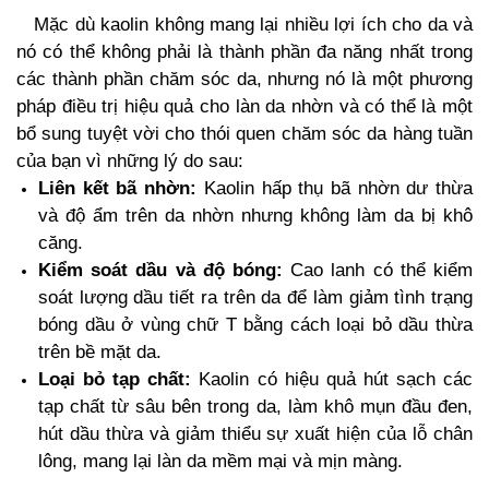
Mặc dù kaolin không mang lại nhiều lợi ích cho da và
nó có thể không phải là thành phần đa năng nhất trong
các thành phần chăm sóc da, nhưng nó là một phương
pháp điều trị hiệu quả cho làn da nhờn và có thể là một
bổ sung tuyệt vời cho thói quen chăm sóc da hàng tuần
của bạn vì những lý do sau:
Liên kết bã nhờn:
Kaolin hấp thụ bã nhờn dư thừa
và độ ẩm trên da nhờn nhưng không làm da bị khô
căng.
Kiểm soát dầu và độ bóng:
Cao lanh có thể kiểm
soát lượng dầu tiết ra trên da để làm giảm tình trạng
bóng dầu ở vùng chữ T bằng cách loại bỏ dầu thừa
trên bề mặt da.
Loại bỏ tạp chất:
Kaolin có hiệu quả hút sạch các
tạp chất từ
​​sâu bên trong da, làm khô mụn đầu đen,
hút dầu thừa và giảm thiểu sự xuất hiện của lỗ chân
lông, mang lại làn da mềm mại và mịn màng.