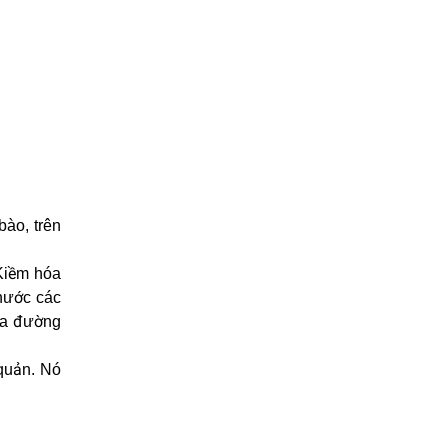
bào, trên
 Kiềm hóa
thước các
qua đường
 quản. Nó