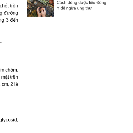
Cách dùng dược liệu Đông
chét tròn
Y để ngừa ung thư
ững đường
áng 3 đến
h…
lởm chởm.
 mặt trên
 cm, 2 lá
glycosid,