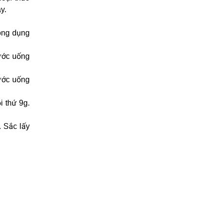
y.
ông dụng
nước uống
nước uống
i thứ 9g.
. Sắc lấy