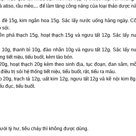
à atiso, râu mèo,... để làm tăng công năng của loại thảo dược nà
mã đề 15g, kim ngân hoa 15g. Sắc lấy nước uống hàng ngày. C
 sỏi.
yên phá thạch 15g, hoạt thạch 15g và ngưu tất 12g. Sắc lấy 
ợc 10g, thanh bì 10g, đào nhân 10g và ngưu tất 12g. Sắc lấy 
ng tiết niệu, tiểu buốt, kèm táo bón.
tử 20g, hoạt thạch 20g kèm theo sinh địa, tục đoạn, đan sâm, mỗ
u trị sỏi hệ thống tiết niệu, tiểu buốt, rắt, tiểu ra máu.
hảo 20g, trạch tả 12g, uất kim 12g, ngưu tất 12g và kê nội kim 8g
ểu đục, tiểu buốt.
i tỳ hư, tiêu chảy thì không được dùng.