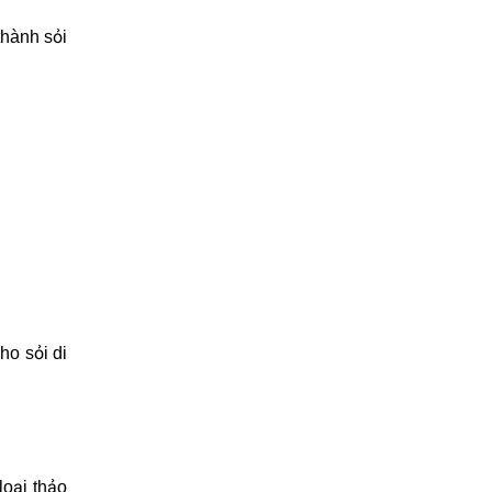
thành sỏi
ho sỏi di
loại thảo