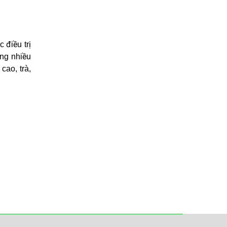
 điều trị
ống nhiều
cao, trà,