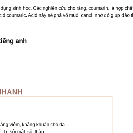
c dụng sinh học. Các nghiên cứu cho rằng, coumarin, là hợp chất
acid coumaric. Acid này sẽ phá vỡ muối canxi, nhờ đó giúp đào 
tiếng anh
NHANH
áng viêm, kháng khuẩn cho da
ể:
Trị sỏi mật, sỏi thân