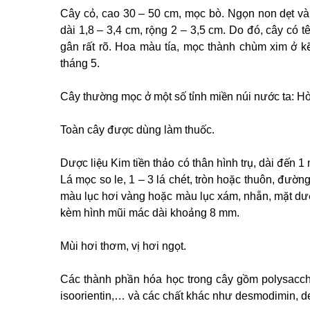
Cây cỏ, cao 30 – 50 cm, mọc bò. Ngọn non dẹt và 
dài 1,8 – 3,4 cm, rộng 2 – 3,5 cm. Do đó, cây có t
gân rất rõ. Hoa màu tía, mọc thành chùm xim ở kẽ
tháng 5.
Cây thường mọc ở một số tỉnh miền núi nước ta: 
Toàn cây được dùng làm thuốc.
Dược liệu Kim tiền thảo có thân hình trụ, dài đến
Lá mọc so le, 1 – 3 lá chét, tròn hoặc thuôn, đường
màu lục hơi vàng hoặc màu lục xám, nhẵn, mặt dưới 
kèm hình mũi mác dài khoảng 8 mm.
Mùi hơi thơm, vị hơi ngọt.
Các thành phần hóa học trong cây gồm polysacchari
isoorientin,… và các chất khác như desmodimin, des