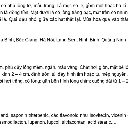
có phủ lông tơ, màu trắng. Lá mọc so le, gồm một hoặc ba lá 
ên là đồng tiền. Mặt dưới lá có lông trắng bạc, mặt trên có nh
 lá. Quả đậu nhỏ, giữa các hạt thắt lại. Mùa hoa quả vào th
Hòa Bình, Bắc Giang, Hà Nội, Lạng Sơn, Ninh Bình, Quảng Nin
 1 m, phủ đầy lông mềm, ngắn, màu vàng. Chất hơi giòn, mặt bẻ 
 kính 2 – 4 cm, đỉnh tròn, tù, đáy hình tim hoặc tù, mép nguyên,
hơi trắng, có lông; gân bên hình lông chim; cuống dài từ 1 – 2
d, saponin triterpenic, các flavonoid như isovitexin, vicenin 
modilacton, lupenon, lupcol, tritriacontan, acid stearic,…