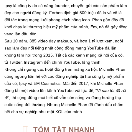
Ipsy là công ty do cô nàng founder, chuyên gửi các sản phẩm làm
đẹp cho người đăng ký. Forbes định giá 500 triệu đô la và cô là
đối tác trong mạng lưới phong cách sống Icon. Phan gần đây đã
khởi chạy lại thương hiệu mỹ phẩm của mình,
Em
, nó đã gây tiếng
vang lần đầu tiên.
Sau 10 năm, 385 video dạy makeup, và hơn 1 tỷ lượt xem, ngôi
sao làm đẹp nổi tiếng nhất cộng đồng mạng YouTube đã lặn
không tăm hơi trong 2015. Tất cả các kênh mạng xã hội của cô,
từ Twitter, Instagram đến chính YouTube, lặng thinh.
Không chỉ ngưng các hoạt động trên mạng xã hội, Michelle Phan
cũng ngưng liên hệ với các đồng nghiệp tại hai công ty mỹ phẩm
của cô, Ipsy và EM Cosmetics. Mãi đến 2017, khi Michelle Phan
đăng tải một video lên kênh YouTube với tựa đề, “
Vì sao tôi đã rời
đi
“, thì cộng đồng mới biết cô vẫn còn sống và đang hưởng thụ
cuộc sống đời thường. Nhưng Michelle Phan đã đánh dấu chấm
hết cho sự nghiệp như một KOL của mình.
TÓM TẮT NHANH