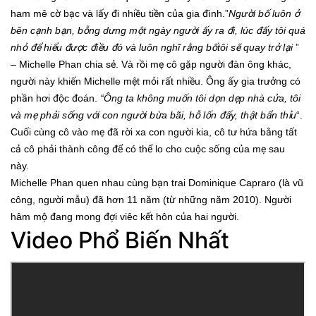
ham mê cờ bạc và lấy đi nhiều tiền của gia đình.”
Người bố luôn ở
bên cạnh bạn, bỗng dưng một ngày người ấy ra đi, lúc đấy tôi quá
nhỏ để hiểu được điều đó và luôn nghĩ rằng bốtôi sẽ quay trở lại
”
– Michelle Phan chia sẻ. Và rồi mẹ cô gặp người đàn ông khác,
người này khiến Michelle mệt mỏi rất nhiều. Ông ấy gia trưởng có
phần hơi độc đoán.
“Ông ta không muốn tôi dọn dẹp nhà cửa, tôi
và mẹ phải sống với con người bừa bãi, hỗ lốn đấy, thật bẩn thỉu
“.
Cuối cùng cô vào mẹ đã rời xa con người kia, cô tư hứa bằng tất
cả cô phải thành công để có thể lo cho cuộc sống của mẹ sau
này.
Michelle Phan quen nhau cùng bạn trai Dominique Capraro (là vũ
công, người mẫu) đã hơn 11 năm (từ những năm 2010). Người
hâm mộ đang mong đợi viêc kết hôn của hai người.
Video Phổ Biến Nhất