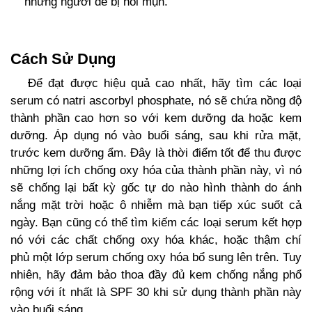
những người dễ bị nổi mụn.
Cách Sử Dụng
Để đạt được hiệu quả cao nhất, hãy tìm các loại
serum có natri ascorbyl phosphate, nó sẽ chứa nồng độ
thành phần cao hơn so với kem dưỡng da hoặc kem
dưỡng. Áp dụng nó vào buổi sáng, sau khi rửa mặt,
trước kem dưỡng ẩm. Đây là thời điểm tốt để thu được
những lợi ích chống oxy hóa của thành phần này, vì nó
sẽ chống lại bất kỳ gốc tự do nào hình thành do ánh
nắng mặt trời hoặc ô nhiễm mà bạn tiếp xúc suốt cả
ngày. Bạn cũng có thể tìm kiếm các loại serum kết hợp
nó với các chất chống oxy hóa khác, hoặc thậm chí
phủ một lớp serum chống oxy hóa bổ sung lên trên. Tuy
nhiên, hãy đảm bảo thoa đầy đủ kem chống nắng phổ
rộng với ít nhất là SPF 30 khi sử dụng thành phần này
vào buổi sáng.