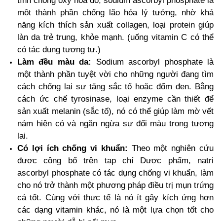
tính chống oxy hóa đó, sodium ascorbyl phosphate là
một thành phần chống lão hóa lý tưởng, nhờ khả
năng kích thích sản xuất collagen, loại protein giúp
làn da trẻ trung, khỏe mạnh. (uống vitamin C có thể
có tác dụng tương tự.)
Làm đều màu da:
Sodium ascorbyl phosphate là
một thành phần tuyệt vời cho những người đang tìm
cách chống lại sự tăng sắc tố hoặc đốm đen. Bằng
cách ức chế tyrosinase, loại enzyme cần thiết để
sản xuất melanin (sắc tố), nó có thể giúp làm mờ vết
nám hiện có và ngăn ngừa sự đổi màu trong tương
lai.
Có lợi ích chống vi khuẩn:
Theo một nghiên cứu
được công bố trên tạp chí Dược phẩm, natri
ascorbyl phosphate có tác dụng chống vi khuẩn, làm
cho nó trở thành một phương pháp điều trị mụn trứng
cá tốt. Cùng với thực tế là nó ít gây kích ứng hơn
các dạng vitamin khác, nó là một lựa chọn tốt cho