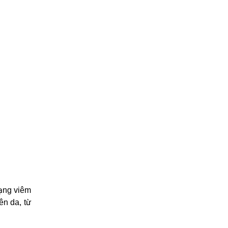
rạng viêm
ên da, từ