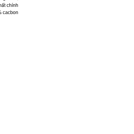
hất chính
1% cacbon