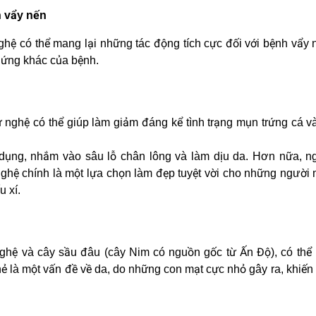
h vẩy nến
hệ có thể mang lại những tác động tích cực đối với bệnh vẩy
chứng khác của bệnh.
ừ nghệ có thể giúp làm giảm đáng kể tình trạng mụn trứng cá v
 dụng, nhắm vào sâu lỗ chân lông và làm dịu da. Hơn nữa, n
nghệ chính là một lựa chọn làm đẹp tuyệt vời cho những người
u xí.
nghệ và cây sầu đâu (cây Nim có nguồn gốc từ Ấn Độ), có thể
hẻ là một vấn đề về da, do những con mạt cực nhỏ gây ra, khiến 