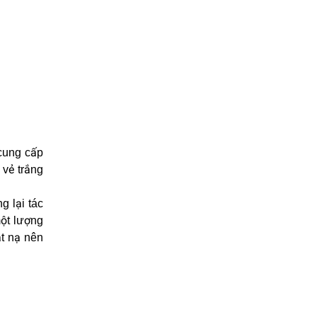
cung cấp
vẻ trắng
g lại tác
một lượng
ặt nạ nên