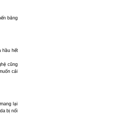
 nến bằng
à hầu hết
ghệ cũng
 muốn cải
 mang lại
da bị nổi