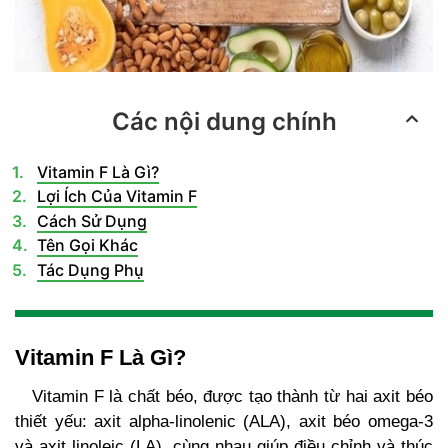
Các nội dung chính
Vitamin F Là Gì?
Lợi Ích Của Vitamin F
Cách Sử Dụng
Tên Gọi Khác
Tác Dụng Phụ
Vitamin F Là Gì?
Vitamin F là chất béo, được tạo thành từ hai axit béo
thiết yếu: axit alpha-linolenic (ALA), axit béo omega-3
và axit linoleic (LA), cùng nhau giúp điều chỉnh và thúc