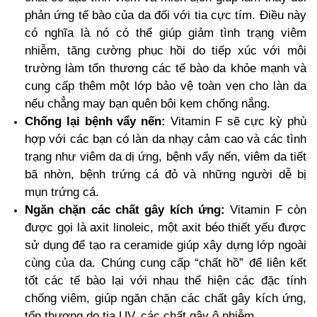
phản ứng tế bào của da đối với tia cực tím. Điều này
có nghĩa là nó có thể giúp giảm tình trạng viêm
nhiễm, tăng cường phục hồi do tiếp xúc với môi
trường làm tổn thương các tế bào da khỏe mạnh và
cung cấp thêm một lớp bảo vệ toàn vẹn cho làn da
nếu chẳng may bạn quên bôi kem chống nắng.
Chống lại bệnh vẩy nến:
Vitamin F sẽ cực kỳ phù
hợp với các bạn có làn da nhạy cảm cao và các tình
trạng như viêm da dị ứng, bệnh vẩy nến, viêm da tiết
bã nhờn, bệnh trứng cá đỏ và những người dễ bị
mụn trứng cá.
Ngăn chặn các chất gây kích ứng:
Vitamin F còn
được gọi là axit linoleic, một axit béo thiết yếu được
sử dụng để tạo ra ceramide giúp xây dựng lớp ngoài
cùng của da. Chúng cung cấp “chất hồ” để liên kết
tốt các tế bào lại với nhau thể hiện các đặc tính
chống viêm, giúp ngăn chặn các chất gây kích ứng,
tổn thương do tia UV, các chất gây ô nhiễm.