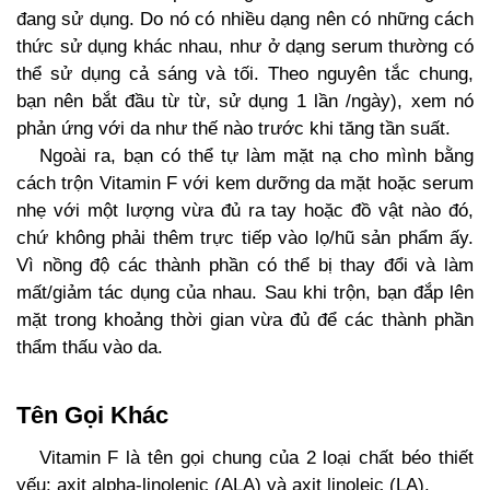
đang sử dụng. Do nó có nhiều dạng nên có những cách
thức sử dụng khác nhau, như ở dạng serum thường có
thể sử dụng cả sáng và tối. Theo nguyên tắc chung,
bạn nên bắt đầu từ từ, sử dụng 1 lần /ngày), xem nó
phản ứng với da như thế nào trước khi tăng tần suất.
Ngoài ra, bạn có thể tự làm mặt nạ cho mình bằng
cách trộn Vitamin F với kem dưỡng da mặt hoặc serum
nhẹ với một lượng vừa đủ ra tay hoặc đồ vật nào đó,
chứ không phải thêm trực tiếp vào lọ/hũ sản phẩm ấy.
Vì nồng độ các thành phần có thể bị thay đổi và làm
mất/giảm tác dụng của nhau. Sau khi trộn, bạn đắp lên
mặt trong khoảng thời gian vừa đủ để các thành phần
thẩm thấu vào da.
Tên Gọi Khác
Vitamin F là tên gọi chung của 2 loại chất béo thiết
yếu: axit alpha-linolenic (ALA) và axit linoleic (LA).