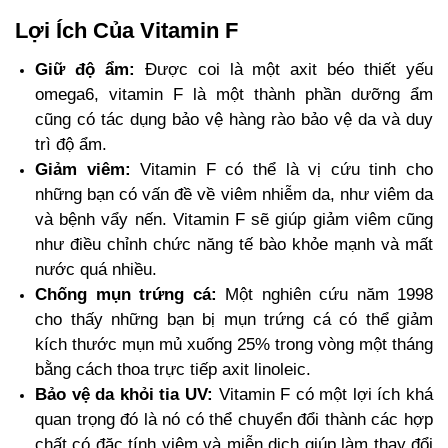
Lợi Ích Của Vitamin F
Giữ độ ẩm:
Được coi là một axit béo thiết yếu
omega6, vitamin F là một thành phần dưỡng ẩm
cũng có tác dụng bảo vệ hàng rào bảo vệ da và duy
trì độ ẩm.
Giảm viêm:
Vitamin F có thể là vị cứu tinh cho
những bạn có vấn đề về viêm nhiễm da, như viêm da
và bệnh vẩy nến. Vitamin F sẽ giúp giảm viêm cũng
như điều chỉnh chức năng tế bào khỏe mạnh và mất
nước quá nhiều.
Chống mụn trứng cá:
Một nghiên cứu năm 1998
cho thấy những bạn bị mụn trứng cá có thể giảm
kích thước mụn mủ xuống 25% trong vòng một tháng
bằng cách thoa trực tiếp axit linoleic.
Bảo vệ da khỏi tia UV:
Vitamin F có một lợi ích khá
quan trọng đó là nó có thể chuyển đổi thành các hợp
chất có đặc tính viêm và miễn dịch giúp làm thay đổi