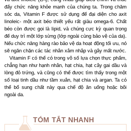
đẩy chức năng khỏe mạnh của chúng ta. Trong chăm
sóc da, Vitamin F được sử dụng để đại diện cho axit
linoleic- một axit béo thiết yếu rất giàu omega-6. Chất
béo còn được gọi là lipid, và chúng cực kỳ quan trọng
để duy trì một lớp sừng (lớp ngoài cùng bảo vệ của da).
Nếu chức năng hàng rào bảo vệ da hoạt động tối ưu, nó
sẽ ngăn chặn các tác nhân xâm nhập và gây mất nước.
Vitamin F có thể có trong vô số lựa chọn thực phẩm,
chẳng hạn như hạnh nhân, hạt chia, hạt cây gai dầu và
lòng đỏ trứng, và cũng có thể được tìm thấy trong một
số loại tinh dầu như tầm xuân, hạt chia và argan. Ta có
thể bổ sung chất này qua chế độ ăn uống hoặc bôi
ngoài da.
TÓM TẮT NHANH