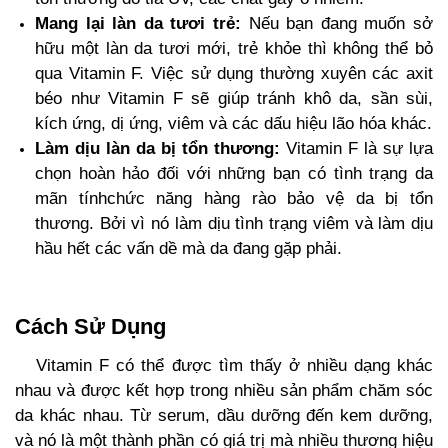
Mang lại làn da tươi trẻ:
Nếu bạn đang muốn sở
hữu một làn da tươi mới, trẻ khỏe thì không thể bỏ
qua Vitamin F. Việc sử dụng thường xuyên các axit
béo như Vitamin F sẽ giúp tránh khô da, sần sùi,
kích ứng, dị ứng, viêm và các dấu hiệu lão hóa khác.
Làm dịu làn da bị tổn thương:
Vitamin F là sự lựa
chọn hoàn hảo đối với những bạn có tình trạng da
mãn tínhchức năng hàng rào bảo vệ da bị tổn
thương. Bởi vì nó làm dịu tình trạng viêm và làm dịu
hầu hết các vấn dề mà da đang gặp phải.
Cách Sử Dụng
Vitamin F có thể được tìm thấy ở nhiều dạng khác
nhau và được kết hợp trong nhiều sản phẩm chăm sóc
da khác nhau. Từ serum, dầu dưỡng đến kem dưỡng,
và nó là một thành phần có giá trị mà nhiều thương hiệu