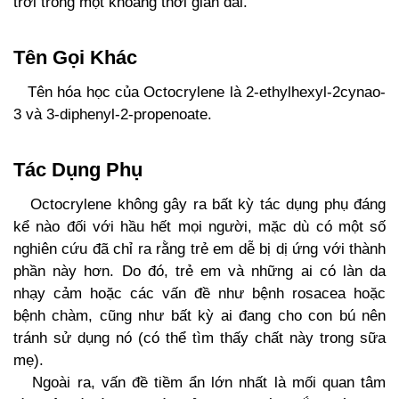
trời trong một khoảng thời gian dài.
Tên Gọi Khác
Tên hóa học của Octocrylene là 2-ethylhexyl-2cynao-
3 và 3-diphenyl-2-propenoate.
Tác Dụng Phụ
Octocrylene không gây ra bất kỳ tác dụng phụ đáng
kể nào đối với hầu hết mọi người, mặc dù có một số
nghiên cứu đã chỉ ra rằng trẻ em dễ bị dị ứng với thành
phần này hơn. Do đó, trẻ em và những ai có làn da
nhạy cảm hoặc các vấn đề như bệnh rosacea hoặc
bệnh chàm, cũng như bất kỳ ai đang cho con bú nên
tránh sử dụng nó (có thể tìm thấy chất này trong sữa
mẹ).
Ngoài ra, vấn đề tiềm ẩn lớn nhất là mối quan tâm