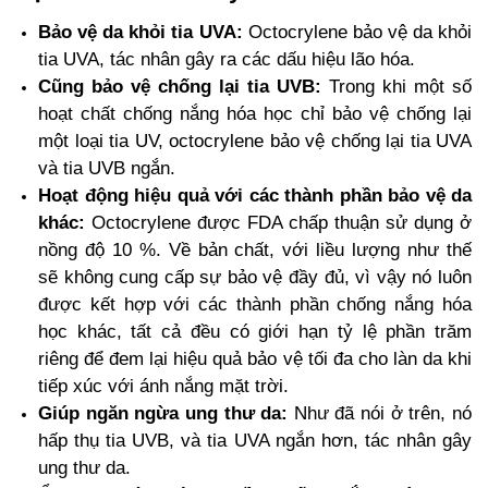
Bảo vệ da khỏi tia UVA:
Octocrylene bảo vệ da khỏi
tia UVA, tác nhân gây ra các dấu hiệu lão hóa.
Cũng bảo vệ chống lại tia UVB:
Trong khi một số
hoạt chất chống nắng hóa học chỉ bảo vệ chống lại
một loại tia UV, octocrylene bảo vệ chống lại tia UVA
và tia UVB ngắn.
Hoạt động hiệu quả với các thành phần bảo vệ da
khác:
Octocrylene được FDA chấp thuận sử dụng ở
nồng độ 10 %. Về bản chất, với liều lượng như thế
sẽ không cung cấp sự bảo vệ đầy đủ, vì vậy nó luôn
được kết hợp với các thành phần chống nắng hóa
học khác, tất cả đều có giới hạn tỷ lệ phần trăm
riêng để đem lại hiệu quả bảo vệ tối đa cho làn da khi
tiếp xúc với ánh nắng mặt trời.
Giúp ngăn ngừa ung thư da:
Như đã nói ở trên, nó
hấp thụ tia UVB, và tia UVA ngắn hơn, tác nhân gây
ung thư da.