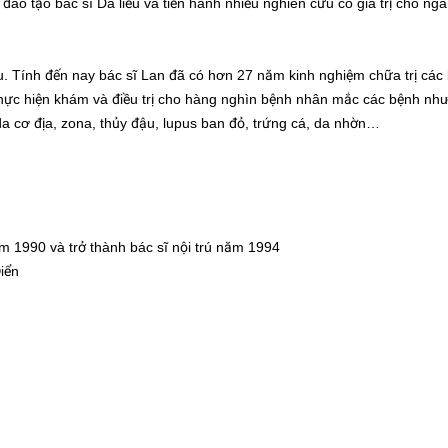
 đào tạo bác sĩ Da liễu và tiến hành nhiều nghiên cứu có giá trị cho ng
u. Tính đến nay bác sĩ Lan đã có hơn 27 năm kinh nghiệm chữa trị các
đã thực hiện khám và điều trị cho hàng nghìn bệnh nhân mắc các bệnh n
a cơ địa, zona, thủy đậu, lupus ban đỏ, trứng cá, da nhờn…
m 1990 và trở thành bác sĩ nội trú năm 1994
iển