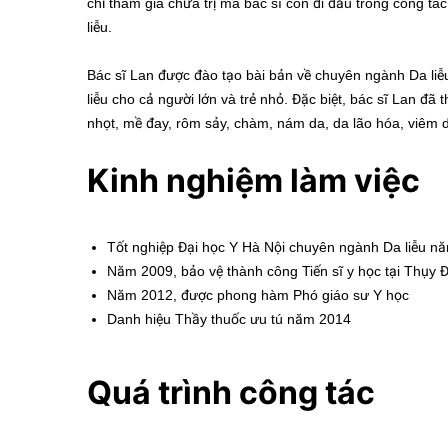
chỉ tham gia chữa trị mà bác sĩ còn đi đầu trong công tác
liễu.
Bác sĩ Lan được đào tạo bài bản về chuyên ngành Da liễ
liễu cho cả người lớn và trẻ nhỏ. Đặc biệt, bác sĩ Lan 
nhọt, mề đay, rôm sảy, chàm, nám da, da lão hóa, viêm d
Kinh nghiệm làm việc
Tốt nghiệp Đại học Y Hà Nội chuyên ngành Da liễu nă
Năm 2009, bảo vệ thành công Tiến sĩ y học tại Thụy Đ
Năm 2012, được phong hàm Phó giáo sư Y học
Danh hiệu Thầy thuốc ưu tú năm 2014
Quá trình công tác