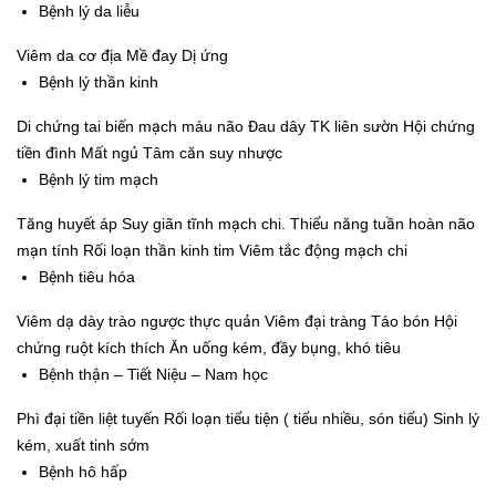
Bệnh lý da liễu
Viêm da cơ địa Mề đay Dị ứng
Bệnh lý thần kinh
Di chứng tai biến mạch máu não Đau dây TK liên sườn Hội chứng
tiền đình Mất ngủ Tâm căn suy nhược
Bệnh lý tim mạch
Tăng huyết áp Suy giãn tĩnh mạch chi. Thiểu năng tuần hoàn não
mạn tính Rối loạn thần kinh tim Viêm tắc động mạch chi
Bệnh tiêu hóa
Viêm dạ dày trào ngược thực quản Viêm đại tràng Táo bón Hội
chứng ruột kích thích Ăn uống kém, đầy bụng, khó tiêu
Bệnh thận – Tiết Niệu – Nam học
Phì đại tiền liệt tuyến Rối loạn tiểu tiện ( tiểu nhiều, són tiểu) Sinh lý
kém, xuất tinh sớm
Bệnh hô hấp