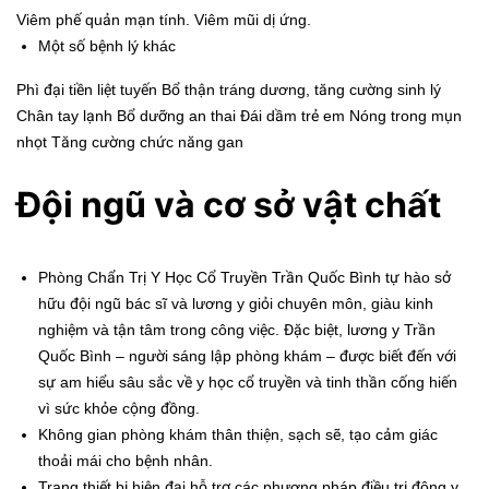
Viêm phế quản mạn tính. Viêm mũi dị ứng.
Một số bệnh lý khác
Phì đại tiền liệt tuyến Bổ thận tráng dương, tăng cường sinh lý
Chân tay lạnh Bổ dưỡng an thai Đái dầm trẻ em Nóng trong mụn
nhọt Tăng cường chức năng gan
Đội ngũ và cơ sở vật chất
Phòng Chẩn Trị Y Học Cổ Truyền Trần Quốc Bình tự hào sở
hữu đội ngũ bác sĩ và lương y giỏi chuyên môn, giàu kinh
nghiệm và tận tâm trong công việc. Đặc biệt, lương y Trần
Quốc Bình – người sáng lập phòng khám – được biết đến với
sự am hiểu sâu sắc về y học cổ truyền và tinh thần cống hiến
vì sức khỏe cộng đồng.
Không gian phòng khám thân thiện, sạch sẽ, tạo cảm giác
thoải mái cho bệnh nhân.
Trang thiết bị hiện đại hỗ trợ các phương pháp điều trị đông y