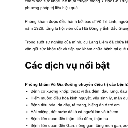
chăm sóc sức khỏe. Kế thừa truyền thống Y Học Cổ Tru
phương pháp trị liệu hiệu quả.
Phòng khám được điều hành bởi bác sĩ Vũ Trí Linh, người 
năm 1928, từng là hội viên của Hội Đông y tỉnh Bắc Gian
Trong suốt sự nghiệp của mình, cụ Lang Liêm đã chữa kh
vẫn giữ sức khỏe tốt và tiếp tục khám chữa bệnh tại quê 
Các dịch vụ nổi bật
Phòng khám Vũ Gia Đường chuyên điều trị các bệnh
Bệnh cơ xương khớp: thoát vị đĩa đệm, đau lưng, đau 
Hiếm muộn: điều hòa kinh nguyệt, yếu sinh lý, mãn d
Bệnh tiêu hóa: dạ dày, tá tràng, biếng ăn ở trẻ em.
Hôi miệng, dớt nước dãi ở cả người lớn và trẻ em.
Bệnh liên quan đến thận: tiểu đêm, thận hư…
Bệnh liên quan đến Gan: nóng gan, tăng men gan, x