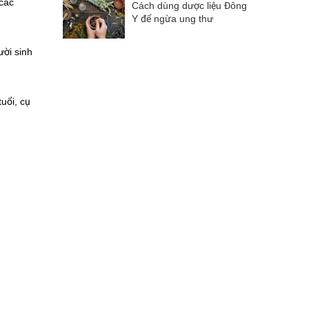
các
Cách dùng dược liệu Đông
Y để ngừa ung thư
ười sinh
uổi, cụ