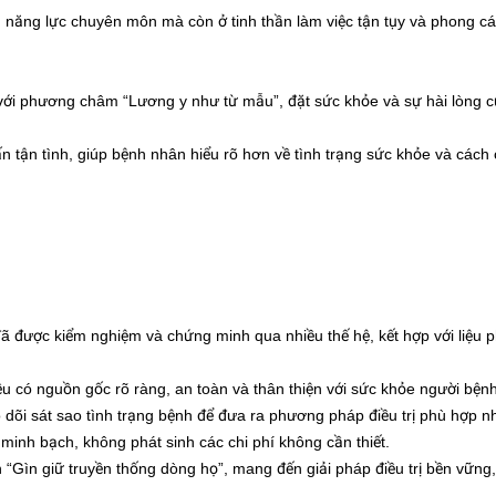
n năng lực chuyên môn mà còn ở tinh thần làm việc tận tụy và phong c
c với phương châm “Lương y như từ mẫu”, đặt sức khỏe và sự hài lòng 
ấn tận tình, giúp bệnh nhân hiểu rõ hơn về tình trạng sức khỏe và các
ã được kiểm nghiệm và chứng minh qua nhiều thế hệ, kết hợp với liệu 
u có nguồn gốc rõ ràng, an toàn và thân thiện với sức khỏe người bệnh
 dõi sát sao tình trạng bệnh để đưa ra phương pháp điều trị phù hợp nh
inh bạch, không phát sinh các chi phí không cần thiết.
n “Gìn giữ truyền thống dòng họ”, mang đến giải pháp điều trị bền vững