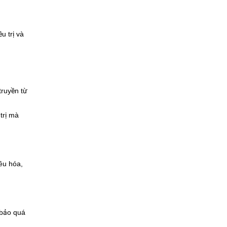
u trị và
truyền từ
trị mà
êu hóa,
 bảo quá