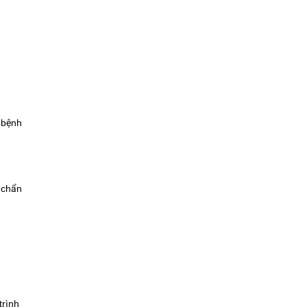
 bệnh
ả chẩn
trình