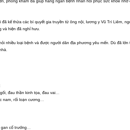
yền, phòng khám đã giúp hàng ngàn bệnh nhân hồi phục sức khỏe nhờ 
đã kế thừa các bí quyết gia truyền từ ông nội, lương y Vũ Trí Liêm, ng
g và hiện đã nghỉ hưu.
ỏi nhiều loại bệnh và được người dân địa phương yêu mến. Dù đã lớn t
nhà.
:
gối, đau thần kinh tọa, đau vai…
ục nam, rối loạn cương…
ơ gan cổ trướng…