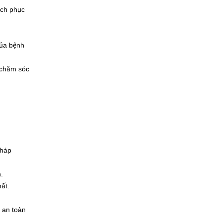
ách phục
của bệnh
h chăm sóc
pháp
.
ất.
, an toàn