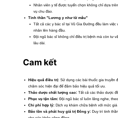
Nhân viên y tế được tuyển chọn không chỉ dựa trê
vụ chu đáo.
Tinh thần "Lương y như từ mẫu"
Tất cả các y bác sĩ tại Vũ Gia Đường đều làm việ
nhân lên hàng đầu.
Đội ngũ bác sĩ không chỉ điều trị bệnh mà còn tư v
lâu dài.
Cam kết
Hiệu quả điều trị:
Sử dụng các bài thuốc gia truyền đ
chăm sóc hiện đại để đảm bảo hiệu quả tối ưu.
Thảo dược chất lượng cao:
Tất cả các thảo dược đề
Phục vụ tận tâm:
Đội ngũ bác sĩ luôn lắng nghe, theo
Chi phí hợp lý:
Dịch vụ khám chữa bệnh với mức giá m
Bảo tồn và phát huy giá trị Đông y:
Duy trì tinh thầ
cho sức khỏe cộng đồng.