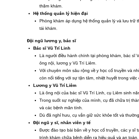
thăm khám.
Hệ thống quản lý hiện đại
Phòng khám áp dụng hệ thống quản lý và lưu trữ thô
tái khám.
Đội ngũ lương y, bác sĩ
Bác sĩ Vũ Trí Linh
Là người điều hành chính tại phòng khám, bác sĩ 
ông nội, lương y Vũ Trí Liêm.
Với chuyên môn sâu rộng về y học cổ truyền và nhiề
còn nổi tiếng với sự tận tâm, nhiệt huyết trong vi
Lương y Vũ Trí Liêm
Là ông nội của bác sĩ Vũ Trí Linh, cụ Liêm sinh nă
Trong suốt sự nghiệp của mình, cụ đã chữa trị thà
và các bệnh mãn tính.
Dù đã nghỉ hưu, cụ vẫn giữ sức khỏe tốt và thường
Đội ngũ y sĩ, nhân viên y tế
Được đào tạo bài bản về y học cổ truyền, các y sĩ 
trình khám chữa bệnh diễn ra hiệu quả và an toàn.