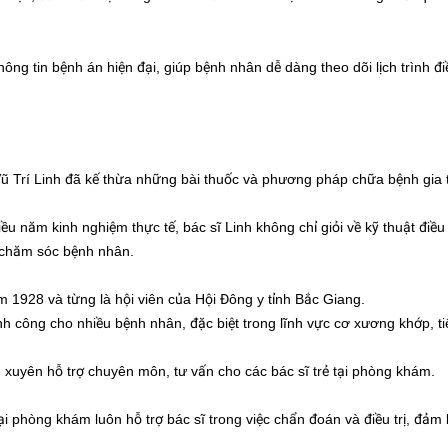
ng tin bệnh án hiện đại, giúp bệnh nhân dễ dàng theo dõi lịch trình điề
Vũ Trí Linh đã kế thừa những bài thuốc và phương pháp chữa bệnh gia 
u năm kinh nghiệm thực tế, bác sĩ Linh không chỉ giỏi về kỹ thuật điều 
ệc chăm sóc bệnh nhân.
m 1928 và từng là hội viên của Hội Đông y tỉnh Bắc Giang.
nh công cho nhiều bệnh nhân, đặc biệt trong lĩnh vực cơ xương khớp, ti
 xuyên hỗ trợ chuyên môn, tư vấn cho các bác sĩ trẻ tại phòng khám.
tại phòng khám luôn hỗ trợ bác sĩ trong việc chẩn đoán và điều trị, đảm