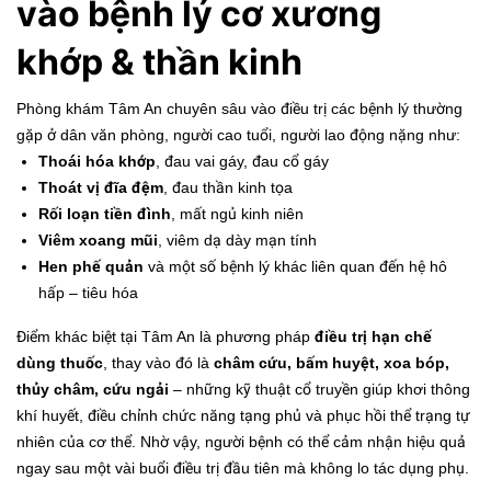
vào bệnh lý cơ xương
khớp & thần kinh
Phòng khám Tâm An chuyên sâu vào điều trị các bệnh lý thường
gặp ở dân văn phòng, người cao tuổi, người lao động nặng như:
Thoái hóa khớp
, đau vai gáy, đau cổ gáy
Thoát vị đĩa đệm
, đau thần kinh tọa
Rối loạn tiền đình
, mất ngủ kinh niên
Viêm xoang mũi
, viêm dạ dày mạn tính
Hen phế quản
và một số bệnh lý khác liên quan đến hệ hô
hấp – tiêu hóa
Điểm khác biệt tại Tâm An là phương pháp
điều trị hạn chế
dùng thuốc
, thay vào đó là
châm cứu, bấm huyệt, xoa bóp,
thủy châm, cứu ngải
– những kỹ thuật cổ truyền giúp khơi thông
khí huyết, điều chỉnh chức năng tạng phủ và phục hồi thể trạng tự
nhiên của cơ thể. Nhờ vậy, người bệnh có thể cảm nhận hiệu quả
ngay sau một vài buổi điều trị đầu tiên mà không lo tác dụng phụ.