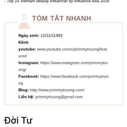
- Top 15 Vietnam Beauty Influencer by Influence Asia 2016
TÓM TẮT NHANH
Ngày sinh:
12/11/11992
Kênh
youtube:
www.youtube.com/c/primmytruong/feat
ured
Instagram:
https://www.instagram.com/primmytru
ong/
Facebook:
https://www.facebook.com/primmytruo
ng
Blog:
http://www.primmytruong.com/
Liên hệ:
primmytruong@gmail.com
Đời Tư