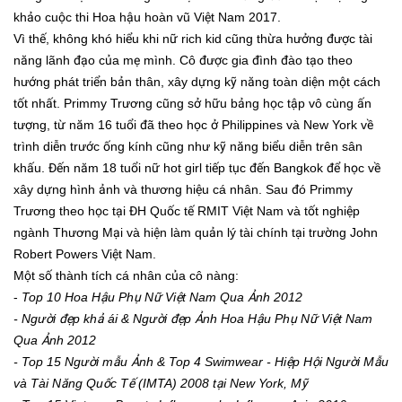
khảo cuộc thi Hoa hậu hoàn vũ Việt Nam 2017.
Vì thế, không khó hiểu khi nữ rich kid cũng thừa hưởng được tài
năng lãnh đạo của mẹ mình. Cô được gia đình đào tạo theo
hướng phát triển bản thân, xây dựng kỹ năng toàn diện một cách
tốt nhất. Primmy Trương cũng sở hữu bảng học tập vô cùng ấn
tượng, từ năm 16 tuổi đã theo học ở Philippines và New York về
trình diễn trước ống kính cũng như kỹ năng biểu diễn trên sân
khấu. Đến năm 18 tuổi nữ hot girl tiếp tục đến Bangkok để học về
xây dựng hình ảnh và thương hiệu cá nhân. Sau đó Primmy
Trương theo học tại ĐH Quốc tế RMIT Việt Nam và tốt nghiệp
ngành Thương Mại và hiện làm quản lý tài chính tại trường John
Robert Powers Việt Nam.
Một số thành tích cá nhân của cô nàng:
-
Top 10 Hoa Hậu Phụ Nữ Việt Nam Qua Ảnh 2012
- Người đẹp khả ái & Người đẹp Ảnh Hoa Hậu Phụ Nữ Việt Nam
Qua Ảnh 2012
- Top 15 Người mẫu Ảnh & Top 4 Swimwear - Hiệp Hội Người Mẫu
và Tài Năng Quốc Tế (IMTA) 2008 tại New York, Mỹ