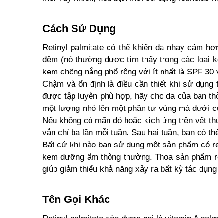
Cách Sử Dụng
Retinyl palmitate có thể khiến da nhạy cảm hơ
đêm (nó thường được tìm thấy trong các loại
kem chống nắng phổ rộng với ít nhất là SPF 30 
Chậm và ổn định là điều cần thiết khi sử dụn
được tập luyện phù hợp, hãy cho da của bạn th
một lượng nhỏ lên một phần tư vùng má dưới củ
Nếu không có mẩn đỏ hoặc kích ứng trên vết thử
vẫn chỉ ba lần mỗi tuần. Sau hai tuần, bạn có t
Bất cứ khi nào bạn sử dụng một sản phẩm có reti
kem dưỡng ẩm thông thường. Thoa sản phẩm ret
giúp giảm thiểu khả năng xảy ra bất kỳ tác dụng
Tên Gọi Khác