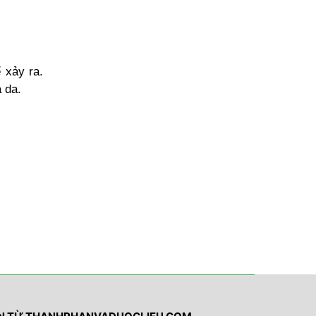
 xảy ra.
 da.