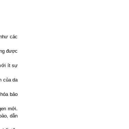
 như các
óng được
ới ít sự
n của da
y hóa bảo
gen mới.
 bào, dẫn