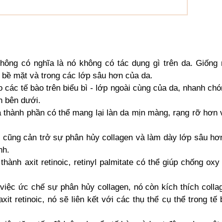
hông có nghĩa là nó không có tác dụng gì trên da. Giống
ên bề mặt và trong các lớp sâu hơn của da.
 các tế bào trên biểu bì - lớp ngoài cùng của da, nhanh ch
ển bên dưới.
 thành phần có thể mang lại làn da mịn màng, rạng rỡ hơn v
 cũng cản trở sự phân hủy collagen và làm dày lớp sâu hơ
nh.
hành axit retinoic, retinyl palmitate có thể giúp chống ox
iệc ức chế sự phân hủy collagen, nó còn kích thích colla
xit retinoic, nó sẽ liên kết với các thụ thể cụ thể trong tế