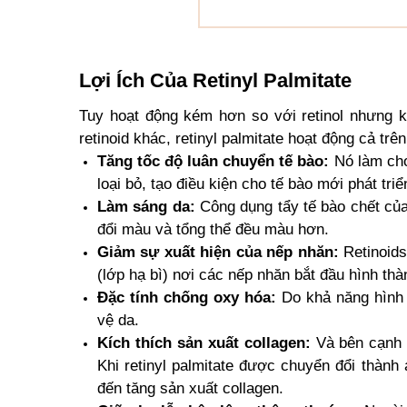
Lợi Ích Của Retinyl Palmitate
Tuy hoạt động kém hơn so với retinol nhưng k
retinoid khác, retinyl palmitate hoạt động cả tr
Tăng tốc độ luân chuyển tế bào:
Nó làm cho
loại bỏ, tạo điều kiện cho tế bào mới phát tri
Làm sáng da:
Công dụng tẩy tế bào chết của
đổi màu và tổng thể đều màu hơn.
Giảm sự xuất hiện của nếp nhăn:
Retinoids
(lớp hạ bì) nơi các nếp nhăn bắt đầu hình thà
Đặc tính chống oxy hóa:
Do khả năng hình t
vệ da.
Kích thích sản xuất collagen:
Và bên cạnh v
Khi retinyl palmitate được chuyển đổi thành a
đến tăng sản xuất collagen.