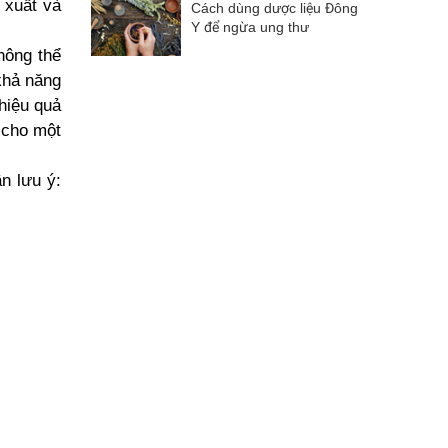
 xuất và
Cách dùng dược liệu Đông
Y để ngừa ung thư
hông thể
 khả năng
 hiệu quả
n cho một
n lưu ý: