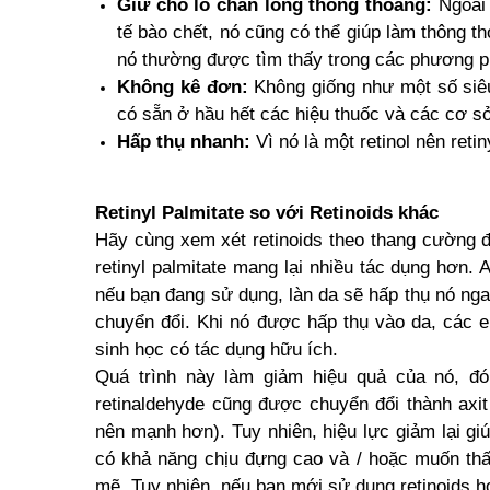
Giữ cho lỗ chân lông thông thoáng:
Ngoài 
tế bào chết, nó cũng có thể giúp làm thông th
nó thường được tìm thấy trong các phương ph
Không kê đơn:
Không giống như một số siêu
có sẵn ở hầu hết các hiệu thuốc và các cơ s
Hấp thụ nhanh:
Vì nó là một retinol nên reti
Retinyl Palmitate so với Retinoids khác
Hãy cùng xem xét retinoids theo thang cường độ
retinyl palmitate mang lại nhiều tác dụng hơn. 
nếu bạn đang sử dụng, làn da sẽ hấp thụ nó ngay 
chuyển đổi. Khi nó được hấp thụ vào da, các en
sinh học có tác dụng hữu ích.
Quá trình này làm giảm hiệu quả của nó, đó 
retinaldehyde cũng được chuyển đổi thành axit 
nên mạnh hơn). Tuy nhiên, hiệu lực giảm lại gi
có khả năng chịu đựng cao và / hoặc muốn th
mẽ. Tuy nhiên, nếu bạn mới sử dụng retinoids hoặ