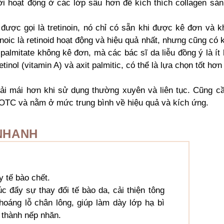
i hoạt động ở các lớp sâu hơn để kích thích collagen sản
được gọi là tretinoin, nó chỉ có sẵn khi được kê đơn và k
inoic là retinoid hoạt động và hiệu quả nhất, nhưng cũng có
 palmitate không kê đơn, mà các bác sĩ da liễu đồng ý là ít
tinol (vitamin A) và axit palmitic, có thể là lựa chọn tốt hơ
ải mái hơn khi sử dụng thường xuyên và liên tục. Cũng cầ
ng OTC và nằm ở mức trung bình về hiệu quả và kích ứng.
NHANH
y tế bào chết.
c đẩy sự thay đổi tế bào da, cải thiện tông
hoáng lỗ chân lông, giúp làm dày lớp hạ bì
 thành nếp nhăn.