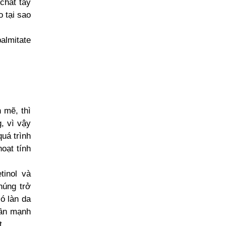
chất tẩy
o tại sao
almitate
 mẽ, thì
, vì vậy
quá trình
oạt tính
tinol và
húng trở
ó làn da
hần mạnh
t.