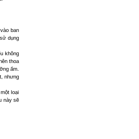
 vào ban
 sử dụng
ếu không
nên thoa
ưỡng ẩm.
t, nhưng
một loại
u này sẽ