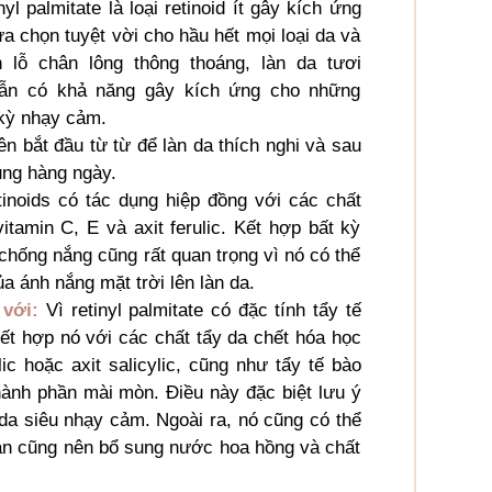
nyl palmitate là loại retinoid ít gây kích ứng
ựa chọn tuyệt vời cho hầu hết mọi loại da và
 lỗ chân lông thông thoáng, làn da tươi
 vẫn có khả năng gây kích ứng cho những
 kỳ nhạy cảm.
ên bắt đầu từ từ để làn da thích nghi và sau
ụng hàng ngày.
tinoids có tác dụng hiệp đồng với các chất
tamin C, E và axit ferulic. Kết hợp bất kỳ
chống nắng cũng rất quan trọng vì nó có thể
a ánh nắng mặt trời lên làn da.
với:
Vì retinyl palmitate có đặc tính tẩy tế
kết hợp nó với các chất tẩy da chết hóa học
ic hoặc axit salicylic, cũng như tẩy tế bào
ành phần mài mòn. Điều này đặc biệt lưu ý
a siêu nhạy cảm. Ngoài ra, nó cũng có thể
ạn cũng nên bổ sung nước hoa hồng và chất