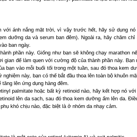
n với ánh nắng mặt trời, vì vậy trước hết, hãy sử dụng nó
 kem dưỡng da và serum ban đêm). Ngoài ra, hãy chăm chỉ
vào ban ngày.
g thành phần này. Giống như bạn sẽ không chạy marathon n
ời gian để làm quen với cường độ của thành phần này. Bạn 
a bạn vào mỗi buổi tối trong một tuần, sau đó thoa kem d
 nghiệm này, bạn có thể bắt đầu thoa lên toàn bộ khuôn mặ
hể tăng lên ứng dụng hàng đêm.
nyl palmitate hoặc bất kỳ retinoid nào, hãy kết hợp nó với 
inoid lên da sạch, sau đó thoa kem dưỡng ẩm lên da. Điề
 phụ khó chịu nào, đặc biệt là ở nhóm da nhạy cảm.