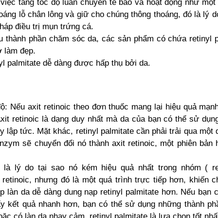
việc tăng tốc độ luân chuyển tế bào và hoạt động như một 
oáng lỗ chân lông và giữ cho chúng thông thoáng, đó là lý d
áp điều trị mụn trứng cá.
 thành phần chăm sóc da, các sản phẩm có chứa retinyl p
ở làm đẹp.
nyl palmitate dễ dàng được hấp thụ bởi da.
: Nếu axit retinoic theo đơn thuốc mang lại hiệu quả mạnh
Axit retinoic là dạng duy nhất mà da của bạn có thể sử dụng
lập tức. Mặt khác, retinyl palmitate cần phải trải qua một 
zym sẽ chuyển đổi nó thành axit retinoic, một phiên bản h
là lý do tại sao nó kém hiệu quả nhất trong nhóm ( re
retinoic, nhưng đó là một quá trình trực tiếp hơn, khiến c
úp làn da dễ dàng dung nạp retinyl palmitate hơn. Nếu bạn c
ấy kết quả nhanh hơn, bạn có thể sử dụng những thành p
c có làn da nhạy cảm, retinyl palmitate là lựa chọn tốt nhấ