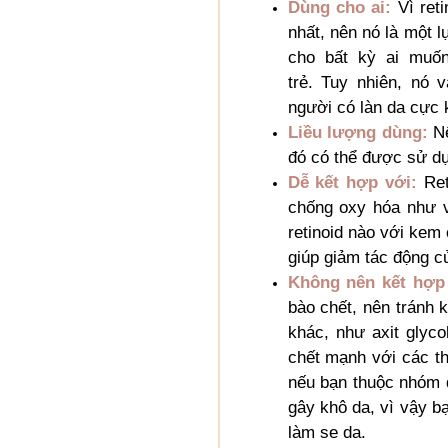
Dùng cho ai:
Vì reti
nhất, nên nó là một l
cho bất kỳ ai muốn
trẻ. Tuy nhiên, nó
người có làn da cực
Liều lượng dùng:
N
đó
có thể được sử d
Dễ kết hợp với:
Re
chống oxy hóa như vi
retinoid nào với kem 
giúp giảm tác động củ
Không nên kết hợp 
bào chết, nên tránh 
khác, như axit glycol
chết mạnh với các th
nếu bạn thuộc nhóm d
gây khô da, vì vậy b
làm se da.