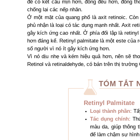
để có kết cấu mịn hơn, đồng đều hơn, đồng thờ
chống lại các nếp nhăn.
Ở một mặt của quang phổ là axit retinoic. Còn 
phủ nhận là loại có tác dụng mạnh nhất. Axit ret
gây kích ứng cao nhất. Ở phía đối lập là retinyl
hơn đáng kể. Retinyl palmitate là một este của re
số người vì nó ít gây kích ứng hơn.
Vì nó dịu nhẹ và kém hiệu quả hơn, nên sẽ tho
Retinol và retinaldehyde, có bán trên thị trườ
TÓM TẮT 
Retinyl Palmitate
Loại thành phần:
Tẩ
Tác dụng chính:
Thú
màu da, giúp thông t
để làm chậm sự hình