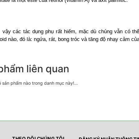
tate là một este của retinol (vitamin A) và axit palmitic.
vì vậy các tác dụng phụ rất hiếm, mặc dù chúng vẫn có thể
id nào, đó là: ngứa, rát, bong tróc và tăng độ nhạy cảm của
phẩm liên quan
ó sản phẩm nào trong danh mục này!...
THEO DÕI CHÚNG TÔI