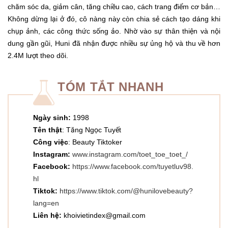
chăm sóc da, giảm cân, tăng chiều cao, cách trang điểm cơ bản…
Không dừng lại ở đó, cô nàng này còn chia sẻ cách tạo dáng khi
chụp ảnh, các công thức sống ảo. Nhờ vào sự thân thiện và nội
dung gần gũi, Huni đã nhận được nhiều sự ủng hộ và thu về hơn
2.4M lượt theo dõi.
TÓM TẮT NHANH
Ngày sinh:
1998
Tên thật
: Tăng Ngọc Tuyết
Công việc
: Beauty Tiktoker
Instagram:
www.instagram.com/toet_toe_toet_/
Facebook:
https://www.facebook.com/tuyetluv98.
hl
Tiktok:
https://www.tiktok.com/@hunilovebeauty?
lang=en
Liên hệ:
khoivietindex@gmail.com