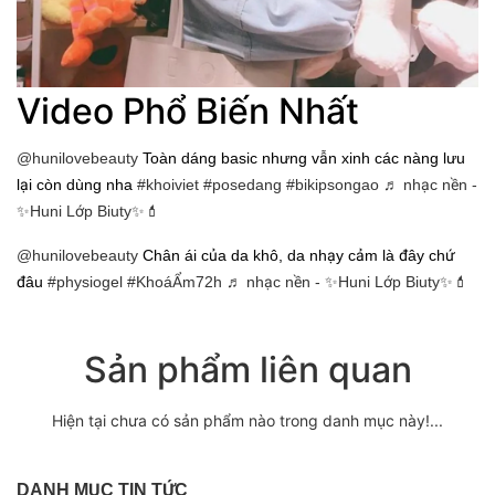
Video Phổ Biến Nhất
@hunilovebeauty
Toàn dáng basic nhưng vẫn xinh các nàng lưu
lại còn dùng nha
#khoiviet
#posedang
#bikipsongao
♬ nhạc nền -
✨Huni Lớp Biuty✨💄
@hunilovebeauty
Chân ái của da khô, da nhạy cảm là đây chứ
đâu
#physiogel
#KhoáẨm72h
♬ nhạc nền - ✨Huni Lớp Biuty✨💄
Sản phẩm liên quan
Hiện tại chưa có sản phẩm nào trong danh mục này!...
DANH MỤC TIN TỨC