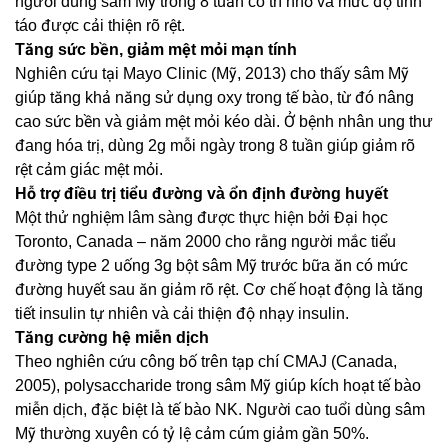
người dùng sâm Mỹ trong 8 tuần có trí nhớ và mức độ tỉnh
táo được cải thiện rõ rệt.
Tăng sức bền, giảm mệt mỏi mạn tính
Nghiên cứu tại Mayo Clinic (Mỹ, 2013) cho thấy sâm Mỹ
giúp tăng khả năng sử dụng oxy trong tế bào, từ đó nâng
cao sức bền và giảm mệt mỏi kéo dài. Ở bệnh nhân ung thư
đang hóa trị, dùng 2g mỗi ngày trong 8 tuần giúp giảm rõ
rệt cảm giác mệt mỏi.
Hỗ trợ điều trị tiểu đường và ổn định đường huyết
Một thử nghiệm lâm sàng được thực hiện bởi Đại học
Toronto, Canada – năm 2000 cho rằng người mắc tiểu
đường type 2 uống 3g bột sâm Mỹ trước bữa ăn có mức
đường huyết sau ăn giảm rõ rệt. Cơ chế hoạt động là tăng
tiết insulin tự nhiên và cải thiện độ nhạy insulin.
Tăng cường hệ miễn dịch
Theo nghiên cứu công bố trên tạp chí CMAJ (Canada,
2005), polysaccharide trong sâm Mỹ giúp kích hoạt tế bào
miễn dịch, đặc biệt là tế bào NK. Người cao tuổi dùng sâm
Mỹ thường xuyên có tỷ lệ cảm cúm giảm gần 50%.