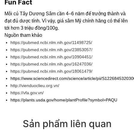
Fun Fact
Mỗi củ Tây Dương Sâm cần 4–6 năm để trưởng thành và
đạt đủ dược tính. Vì vậy, giá sâm Mỹ chính hãng có thể lên
tới hơn 3 triệu đồng/100g.
Nguồn tham khảo
https://pubmed.ncbi.nlm.nih.gov/11498725/
https://pubmed.ncbi.nlm.nih.gov/23853057/
https://pubmed.ncbi.nlm.nih.gov/10904451/
https://pubmed.ncbi.nlm.nih.gov/16247036/
https://pubmed.ncbi.nlm.nih.gov/18061479/
https://www.sciencedirect.com/science/article/pii/S12268453203
http://vienduoclieu.org.vn/
https://vfa.gov.vn/
https://plants.usda.gov/home/plantProfile?symbol=PAQU
Sản phẩm liên quan