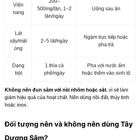
200–
Viên
500mg/lần, 1–2
Uống sau ăn
nang
lần/ngày
Lát
Ngậm trực tiếp hoặc
sấy/mật
2–5 lát/ngày
pha trà
ong
Dạng
1 thìa cà
Pha với nước ấm
bột
phê/ngày
hoặc thêm vào sinh tố
Không nên đun sâm với nồi nhôm hoặc sắt
, vì sẽ làm
giảm hiệu quả của hoạt chất. Nên dùng nồi đất, thủy tinh
hoặc inox.
Đối tượng nên và không nên dùng Tây
Dương Sâm?