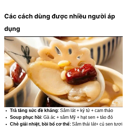
Các cách dùng được nhiều người áp
dụng
Trà tăng sức đề kháng
: Sâm lát + kỷ tử + cam thảo
Soup phục hồi
: Gà ác + sâm Mỹ + hạt sen + táo đỏ
Chè giải nhiệt, bồi bổ cơ thể:
Sâm thái lát+ củ sen tươi