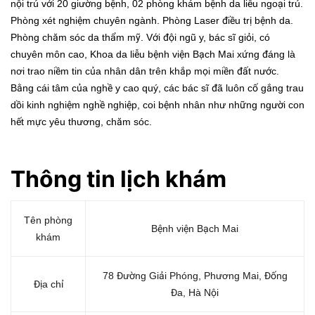
nội trú với 20 giường bệnh, 02 phòng khám bệnh da liễu ngoại trú.
Phòng xét nghiệm chuyên ngành. Phòng Laser điều trị bệnh da.
Phòng chăm sóc da thẩm mỹ. Với đội ngũ y, bác sĩ giỏi, có
chuyên môn cao, Khoa da liễu bệnh viện Bạch Mai xứng đáng là
nơi trao niềm tin của nhân dân trên khắp mọi miền đất nước.
Bằng cái tâm của nghề y cao quý, các bác sĩ đã luôn cố gắng trau
dồi kinh nghiệm nghề nghiệp, coi bệnh nhân như những người con
hết mực yêu thương, chăm sóc.
Thông tin lị
ch kh
ám
Tên phòng
Bệnh viện Bạch Mai
khám
78 Đường Giải Phóng, Phương Mai, Đống
Địa chỉ
Đa, Hà Nội