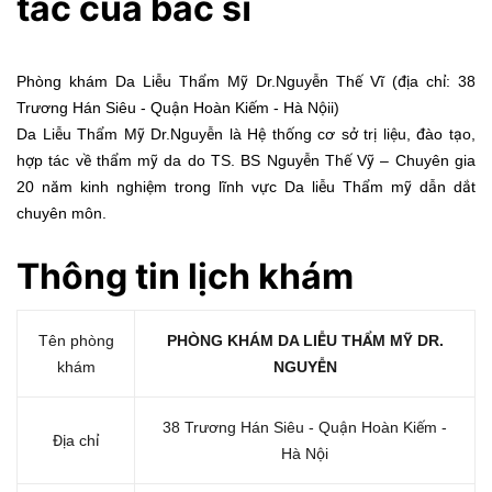
tác của bác sĩ
Phòng khám Da Liễu Thẩm Mỹ Dr.Nguyễn Thế Vĩ (địa chỉ: 38
Trương Hán Siêu - Quận Hoàn Kiếm - Hà Nộii)
Da Liễu Thẩm Mỹ Dr.Nguyễn là Hệ thống cơ sở trị liệu, đào tạo,
hợp tác về thẩm mỹ da do TS. BS Nguyễn Thế Vỹ – Chuyên gia
20 năm kinh nghiệm trong lĩnh vực Da liễu Thẩm mỹ dẫn dắt
chuyên môn.
Thông tin lị
ch kh
ám
Tên phòng
PHÒNG KHÁM DA LIỄU THẨM MỸ DR.
khám
NGUYỄN
38 Trương Hán Siêu - Quận Hoàn Kiếm -
Địa chỉ
Hà Nội