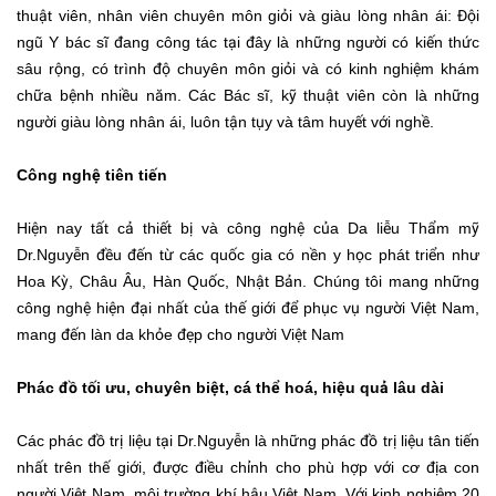
thuật viên, nhân viên chuyên môn giỏi và giàu lòng nhân ái: Đội
ngũ Y bác sĩ đang công tác tại đây là những người có kiến thức
sâu rộng, có trình độ chuyên môn giỏi và có kinh nghiệm khám
chữa bệnh nhiều năm. Các Bác sĩ, kỹ thuật viên còn là những
người giàu lòng nhân ái, luôn tận tụy và tâm huyết với nghề.
Công nghệ tiên tiến
Hiện nay tất cả thiết bị và công nghệ của Da liễu Thẩm mỹ
Dr.Nguyễn đều đến từ các quốc gia có nền y học phát triển như
Hoa Kỳ, Châu Âu, Hàn Quốc, Nhật Bản. Chúng tôi mang những
công nghệ hiện đại nhất của thế giới để phục vụ người Việt Nam,
mang đến làn da khỏe đẹp cho người Việt Nam
Phác đồ tối ưu, chuyên biệt, cá thể hoá, hiệu quả lâu dài
Các phác đồ trị liệu tại Dr.Nguyễn là những phác đồ trị liệu tân tiến
nhất trên thế giới, được điều chỉnh cho phù hợp với cơ địa con
người Việt Nam, môi trường khí hậu Việt Nam. Với kinh nghiệm 20