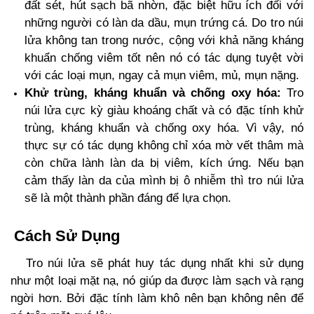
đất sét, hút sạch bã nhờn, đặc biệt hữu ích đối với
những người có làn da dầu, mụn trứng cá. Do tro núi
lửa không tan trong nước, cộng với khả năng kháng
khuẩn chống viêm tốt nên nó có tác dụng tuyệt vời
với các loại mụn, ngay cả mụn viêm, mủ, mụn nặng.
Khử trùng, kháng khuẩn và chống oxy hóa:
Tro
núi lửa cực kỳ giàu khoáng chất và có đặc tính khử
trùng, kháng khuẩn và chống oxy hóa. Vì vậy, nó
thực sự có tác dụng không chỉ xóa mờ vết thâm mà
còn chữa lành làn da bị viêm, kích ứng. Nếu bạn
cảm thấy làn da của mình bị ô nhiễm thì tro núi lửa
sẽ là một thành phần đáng để lựa chọn.
C
ách Sử Dụng
Tro núi lửa sẽ phát huy tác dụng nhất khi sử dụng
như một loại mặt nạ, nó giúp da được làm sạch và rạng
ngời hơn. Bởi đặc tính làm khô nên bạn không nên để