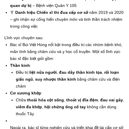
quan dự bị
– Bệnh viện Quân Y 105
🏅
Danh hiệu Chiến sĩ thi đua cấp cơ sở
năm 2019 và 2020
– ghi nhận sự cống hiến chuyên môn và tinh thần trách nhiệm
trong công việc
Lĩnh vực chuyên sau:
Bác sĩ Bùi Việt Hùng nổi bật trong điều trị các nhóm bệnh khó,
mãn tính bằng châm cứu và y học cổ truyền. Một số lĩnh vực
bác sĩ đặc biệt giỏi gồm:
Thần kinh
:
Điều trị
liệt nửa người
,
đau dây thần kinh tọa
,
rối loạn
giấc ngủ
,
suy nhược thần kinh
bằng châm cứu và điện
châm
Cơ xương khớp
:
Chữa
thoái hóa cột sống
,
thoát vị đĩa đệm
,
đau vai gáy
,
viêm đa khớp
,
hội chứng ống cổ tay
không cần dùng
thuốc Tây
Ngoài ra, bác sĩ từng nghiên cứu và triển khai đề tài cấp cơ sở: