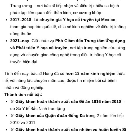
Trung ương – nơi bác sĩ tiếp nhận và điều trị nhiều ca bệnh
phức tạp liên quan đến thần kinh, cơ xương khớp
2017–2018
: Là
chuyên gia Y học cổ truyền tại Mexico
,
tham gia hợp tác quốc tế, chia sẻ kinh nghiệm về điều trị không
dùng thuốc
2021–nay
: Giữ chức vụ
Phó Giám đốc Trung tâm Ứng dụng
và Phát triển Y học cổ truyền
, nơi tập trung nghiên cứu, ứng
dụng và chuyển giao công nghệ trong điều trị bằng Y học cổ
truyền hiện đại
Tính đến nay, bác sĩ Hùng đã có
hơn 13 năm kinh nghiệm
thực
tế, với năng lực chuyên môn cao, được tín nhiệm bởi cả bệnh
nhân và đồng nghiệp.
Thành tích nổi bật:
🏅
Giấy khen hoàn thành xuất sắc Đề án 1816 năm 2010
–
do Sở Y tế Bắc Ninh trao tặng
🏅
Giấy khen của Quận đoàn Đống Đa
trong 2 năm liên tiếp
2010 và 2011
🏅
Giấy khen hoàn thành xuất sắc nhiệm vụ huấn luyện Sĩ