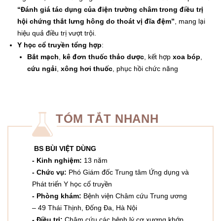
“Đánh giá tác dụng của điện trường châm trong điều trị
hội chứng thắt lưng hông do thoát vị đĩa đệm”
, mang lại
hiệu quả điều trị vượt trội.
Y học cổ truyền tổng hợp
:
Bắt mạch
,
kê đơn thuốc thảo dược
, kết hợp
xoa bóp
,
cứu ngải
,
xông hơi thuốc
, phục hồi chức năng
TÓM TẮT NHANH
BS BÙI VIỆT DÙNG
- Kinh nghiệm:
13 năm
- Chức vụ:
Phó Giám đốc Trung tâm Ứng dụng và
Phát triển Y học cổ truyền
- Phòng khám:
Bệnh viện Châm cứu Trung ương
– 49 Thái Thịnh, Đống Đa, Hà Nội
- Điều trị:
Châm cứu các bệnh lý cơ xương khớp,