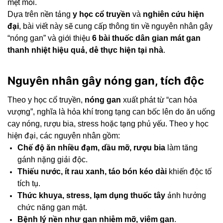
mệt mỏi.
Dựa trên nền tảng
y học cổ truyền
và
nghiên cứu hiện
đại
, bài viết này sẽ cung cấp thông tin về nguyên nhân gây
“nóng gan” và giới thiệu
6 bài thuốc dân gian mát gan
thanh nhiệt hiệu quả, dễ thực hiện tại nhà
.
Nguyên nhân gây nóng gan, tích độc
Theo y học cổ truyền,
nóng gan
xuất phát từ “can hỏa
vượng”, nghĩa là hỏa khí trong tạng can bốc lên do ăn uống
cay nóng, rượu bia, stress hoặc tạng phủ yếu. Theo y học
hiện đại, các nguyên nhân gồm:
Chế độ ăn nhiều đạm, dầu mỡ, rượu bia
làm tăng
gánh nặng giải độc.
Thiếu nước, ít rau xanh, táo bón kéo dài
khiến độc tố
tích tụ.
Thức khuya, stress, lạm dụng thuốc tây
ảnh hưởng
chức năng gan mật.
Bệnh lý nền như gan nhiễm mỡ, viêm gan
.