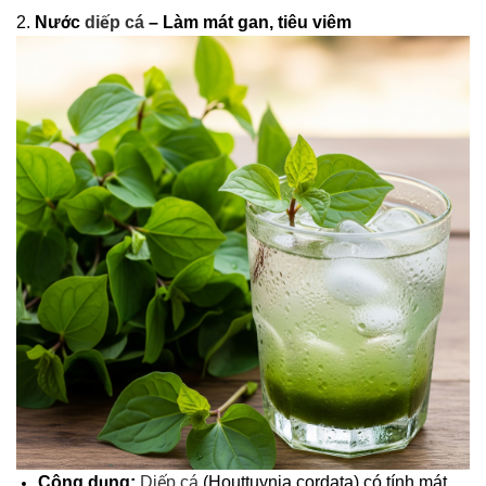
2.
Nước
diếp cá
– Làm mát gan, tiêu viêm
Công dụng:
Diếp cá
(Houttuynia cordata) có tính mát,