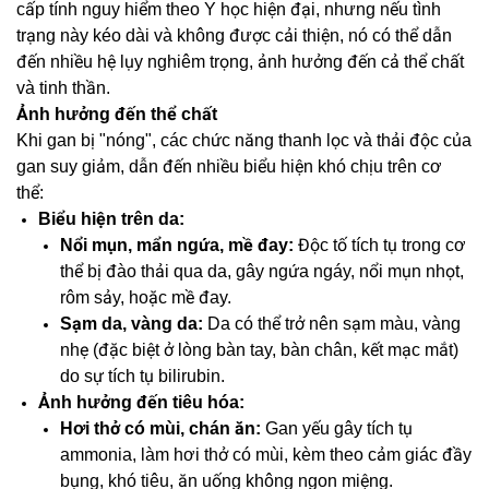
cấp tính nguy hiểm theo Y học hiện đại, nhưng nếu tình
trạng này kéo dài và không được cải thiện, nó có thể dẫn
đến nhiều hệ lụy nghiêm trọng, ảnh hưởng đến cả thể chất
và tinh thần.
Ảnh hưởng đến thể chất
Khi gan bị "nóng", các chức năng thanh lọc và thải độc của
gan suy giảm, dẫn đến nhiều biểu hiện khó chịu trên cơ
thể:
Biểu hiện trên da:
Nổi mụn, mẩn ngứa, mề đay:
Độc tố tích tụ trong cơ
thể bị đào thải qua da, gây ngứa ngáy, nổi mụn nhọt,
rôm sảy, hoặc mề đay.
Sạm da, vàng da:
Da có thể trở nên sạm màu, vàng
nhẹ (đặc biệt ở lòng bàn tay, bàn chân, kết mạc mắt)
do sự tích tụ bilirubin.
Ảnh hưởng đến tiêu hóa:
Hơi thở có mùi, chán ăn:
Gan yếu gây tích tụ
ammonia, làm hơi thở có mùi, kèm theo cảm giác đầy
bụng, khó tiêu, ăn uống không ngon miệng.