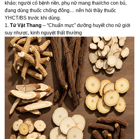
khảo; người có bệnh nền, phụ nữ mang thai/cho con bú,
đang dùng thuốc chống đông… nên hỏi thầy thuốc
YHCT/BS trước khi dùng.
1.
Tứ Vật Thang
– “Chuẩn mực” dưỡng huyết cho nữ giới
suy nhược, kinh nguyệt thất thường