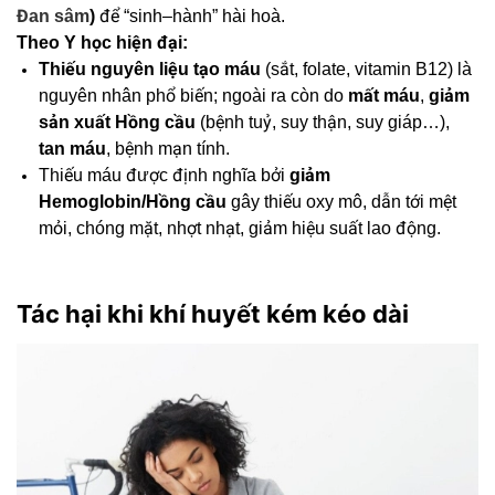
Đan sâm
)
để “sinh–hành” hài hoà.
Theo Y học hiện đại:
Thiếu nguyên liệu tạo máu
(sắt, folate, vitamin B12) là
nguyên nhân phổ biến; ngoài ra còn do
mất máu
,
giảm
sản xuất Hồng cầu
(bệnh tuỷ, suy thận, suy giáp…),
tan máu
, bệnh mạn tính.
Thiếu máu được định nghĩa bởi
giảm
Hemoglobin/Hồng cầu
gây thiếu oxy mô, dẫn tới mệt
mỏi, chóng mặt, nhợt nhạt, giảm hiệu suất lao động.
Tác hại khi khí huyết kém kéo dài