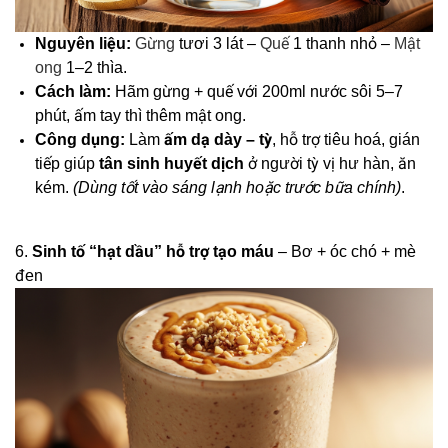
Nguyên liệu:
Gừng
tươi 3 lát –
Quế
1 thanh nhỏ –
Mật
ong
1–2 thìa.
Cách làm:
Hãm gừng + quế với 200ml nước sôi 5–7
phút, ấm tay thì thêm mật ong.
Công dụng:
Làm
ấm dạ dày – tỳ
, hỗ trợ tiêu hoá, gián
tiếp giúp
tân sinh huyết dịch
ở người tỳ vị hư hàn, ăn
kém.
(Dùng tốt vào sáng lạnh hoặc trước bữa chính)
.
6.
Sinh tố “hạt dầu” hỗ trợ tạo máu
– Bơ + óc chó + mè
đen