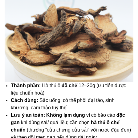
Thành phần:
Hà thủ ô
đã chế
12–20g (ưu tiên dược
liệu chuẩn hoá).
Cách dùng:
Sắc uống; có thể phối đại táo, sinh
khương, cam thảo tuỳ thể.
Lưu ý an toàn:
Không lạm dụng
vì có báo cáo
độc
gan
khi dùng sai/ quá liều; cần chọn
hà thủ ô chế
chuẩn
(thường “cửu chưng cửu sái” với nước đậu đen)
và theo dõi men gan nếu dùng dài ngày.