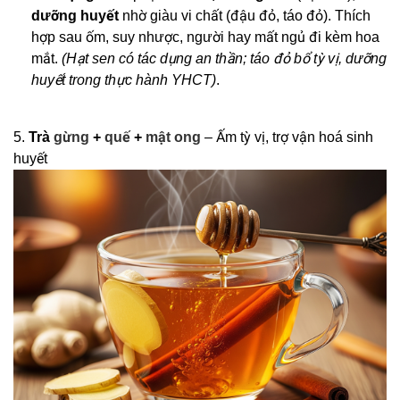
dưỡng huyết
nhờ giàu vi chất (đậu đỏ, táo đỏ). Thích
hợp sau ốm, suy nhược, người hay mất ngủ đi kèm hoa
mắt.
(Hạt sen có tác dụng an thần; táo đỏ bổ tỳ vị, dưỡng
huyết trong thực hành YHCT)
.
5.
Trà
gừng
+
quế
+
mật ong
– Ấm tỳ vị, trợ vận hoá sinh
huyết