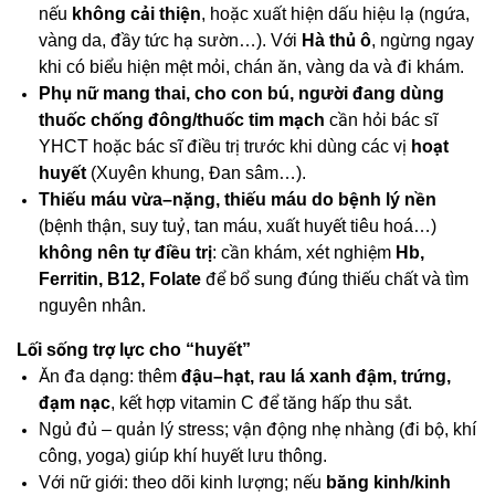
nếu
không cải thiện
, hoặc xuất hiện dấu hiệu lạ (ngứa,
vàng da, đầy tức hạ sườn…). Với
Hà thủ ô
, ngừng ngay
khi có biểu hiện mệt mỏi, chán ăn, vàng da và đi khám.
Phụ nữ mang thai, cho con bú, người đang dùng
thuốc chống đông/thuốc tim mạch
cần hỏi bác sĩ
YHCT hoặc bác sĩ điều trị trước khi dùng các vị
hoạt
huyết
(Xuyên khung, Đan sâm…).
Thiếu máu vừa–nặng, thiếu máu do bệnh lý nền
(bệnh thận, suy tuỷ, tan máu, xuất huyết tiêu hoá…)
không nên tự điều trị
: cần khám, xét nghiệm
Hb,
Ferritin, B12, Folate
để bổ sung đúng thiếu chất và tìm
nguyên nhân.
Lối sống trợ lực cho “huyết”
Ăn đa dạng: thêm
đậu–hạt, rau lá xanh đậm, trứng,
đạm nạc
, kết hợp vitamin C để tăng hấp thu sắt.
Ngủ đủ – quản lý stress; vận động nhẹ nhàng (đi bộ, khí
công, yoga) giúp khí huyết lưu thông.
Với nữ giới: theo dõi kinh lượng; nếu
băng kinh/kinh