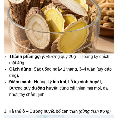
Thành phần gợi ý:
Đương quy
20g –
Hoàng kỳ
chích
mật 40g.
Cách dùng:
Sắc uống ngày 1 thang, 3–4 tuần (tuỳ đáp
ứng).
Điểm mạnh:
Hoàng kỳ
ích khí
, hỗ trợ
sinh huyết
;
Đương quy
dưỡng huyết
, cùng cải thiện mệt mỏi, da
nhợt, tay chân lạnh.
3.
Hà thủ ô
– Dưỡng huyết, bổ can thận
(dùng thận trọng)