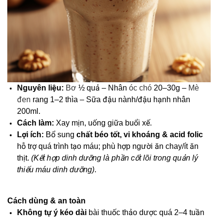
Nguyên liệu:
Bơ
½ quả – Nhân
óc chó
20–30g –
Mè
đen
rang 1–2 thìa – Sữa đậu nành/đậu hạnh nhân
200ml.
Cách làm:
Xay mịn, uống giữa buổi xế.
Lợi ích:
Bổ sung
chất béo tốt, vi khoáng & acid folic
hỗ trợ quá trình tạo máu; phù hợp người ăn chay/ít ăn
thịt.
(Kết hợp dinh dưỡng là phần cốt lõi trong quản lý
thiếu máu dinh dưỡng)
.
Cách dùng & an toàn
Không tự ý kéo dài
bài thuốc thảo dược quá 2–4 tuần