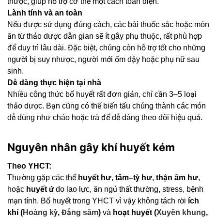
thược, giúp hỗ trợ cơ thể một cách toàn diện.
Lành tính và an toàn
Nếu được sử dụng đúng cách, các bài thuốc sắc hoặc món
ăn từ thảo dược dân gian sẽ ít gây phụ thuộc, rất phù hợp
để duy trì lâu dài. Đặc biệt, chúng còn hỗ trợ tốt cho những
người bị suy nhược, người mới ốm dậy hoặc phụ nữ sau
sinh.
Dễ dàng thực hiện tại nhà
Nhiều công thức bổ huyết rất đơn giản, chỉ cần 3–5 loại
thảo dược. Bạn cũng có thể biến tấu chúng thành các món
dễ dùng như cháo hoặc trà để dễ dàng theo dõi hiệu quả.
Nguyên nhân gây khí huyết kém
Theo YHCT:
Thường gặp các thể
huyết hư
,
tâm–tỳ hư
,
thận âm hư
,
hoặc
huyết ứ
do lao lực, ăn ngủ thất thường, stress, bệnh
mạn tính. Bổ huyết trong YHCT vì vậy không tách rời
ích
khí (
Hoàng kỳ
,
Đẳng sâm
)
và
hoạt huyết (
Xuyên khung
,