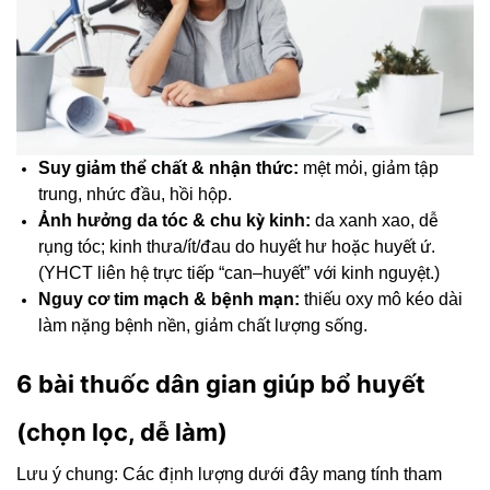
Suy giảm thể chất & nhận thức:
mệt mỏi, giảm tập
trung, nhức đầu, hồi hộp.
Ảnh hưởng da tóc & chu kỳ kinh:
da xanh xao, dễ
rụng tóc; kinh thưa/ít/đau do huyết hư hoặc huyết ứ.
(YHCT liên hệ trực tiếp “can–huyết” với kinh nguyệt.)
Nguy cơ tim mạch & bệnh mạn:
thiếu oxy mô kéo dài
làm nặng bệnh nền, giảm chất lượng sống.
6 bài thuốc dân gian giúp bổ huyết
(chọn lọc, dễ làm)
Lưu ý chung: Các định lượng dưới đây mang tính tham