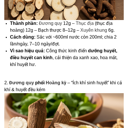
Thành phần:
Đương quy
12g –
Thục địa
(thục địa
hoàng) 12g – Bạch thược 8–12g –
Xuyên khung
6g.
Cách dùng:
Sắc với ~600ml nước còn 200ml; chia 2
lần/ngày, 7–10 ngày/đợt.
Vì sao hiệu quả:
Công thức kinh điển
dưỡng huyết,
điều huyết can kinh
, cải thiện da xanh xao, hoa mắt,
khí huyết hư.
2.
Đương quy
phối
Hoàng kỳ
– “Ích khí sinh huyết” khi cả
khí & huyết đều kém