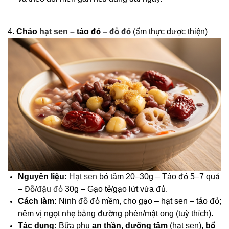
4.
Cháo
hạt sen
– táo đỏ –
đỗ đỏ
(ẩm thực dược thiện)
Nguyên liệu:
Hạt sen
bỏ tâm 20–30g – Táo đỏ 5–7 quả
– Đỗ/
đậu đỏ
30g – Gạo tẻ/gạo lứt vừa đủ.
Cách làm:
Ninh đỗ đỏ mềm, cho gạo – hạt sen – táo đỏ;
nêm vị ngọt nhẹ bằng đường phèn/mật ong (tuỳ thích).
Tác dụng:
Bữa phụ
an thần, dưỡng tâm
(hạt sen),
bổ