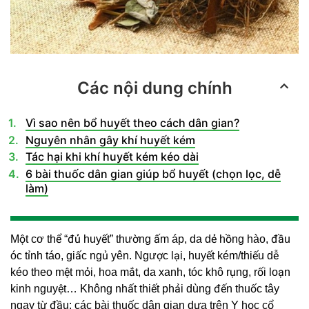
Các nội dung chính
Vì sao nên bổ huyết theo cách dân gian?
Nguyên nhân gây khí huyết kém
Tác hại khi khí huyết kém kéo dài
6 bài thuốc dân gian giúp bổ huyết (chọn lọc, dễ
làm)
Một cơ thể “đủ huyết” thường ấm áp, da dẻ hồng hào, đầu
óc tỉnh táo, giấc ngủ yên. Ngược lại, huyết kém/thiếu dễ
kéo theo mệt mỏi, hoa mắt, da xanh, tóc khô rụng, rối loạn
kinh nguyệt… Không nhất thiết phải dùng đến thuốc tây
ngay từ đầu: các bài thuốc dân gian dựa trên Y học cổ