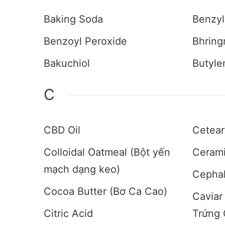
Baking Soda
Benzyl
Benzoyl Peroxide
Bhring
Bakuchiol
Butyle
C
CBD Oil
Cetear
Colloidal Oatmeal (Bột yến
Ceram
mạch dạng keo)
Cephal
Cocoa Butter (Bơ Ca Cao)
Caviar
Citric Acid
Trứng 