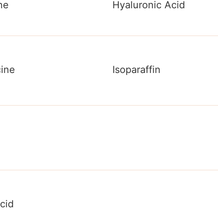
ne
Hyaluronic Acid
cine
Isoparaffin
Acid