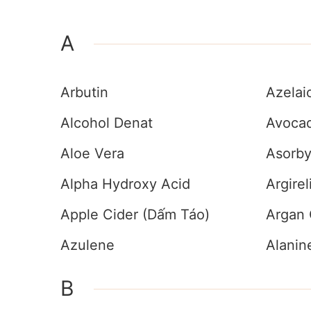
A
Arbutin
Azelai
Alcohol Denat
Avocad
Aloe Vera
Asorby
Alpha Hydroxy Acid
Argirel
Apple Cider (Dấm Táo)
Argan 
Azulene
Alanin
B