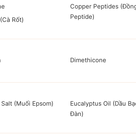
ne
Copper Peptides (Đồn
Peptide)
 (Cà Rốt)
n
Dimethicone
Salt (Muối Epsom)
Eucalyptus Oil (Dầu B
Đàn)