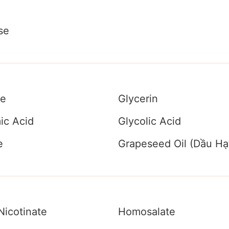
se
se
Glycerin
ic Acid
Glycolic Acid
e
Grapeseed Oil (Dầu Hạ
Nicotinate
Homosalate