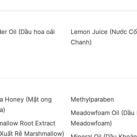
er Oil (Dầu hoa oải
Lemon Juice (Nước Cố
)
Chanh)
a Honey (Mật ong
Methylparaben
a)
Meadowfoam Oil (Dầu 
allow Root Extract
Meadowfoam)
 Xuất Rễ Marshmallow)
Mineral Oil (Dầu Khoán