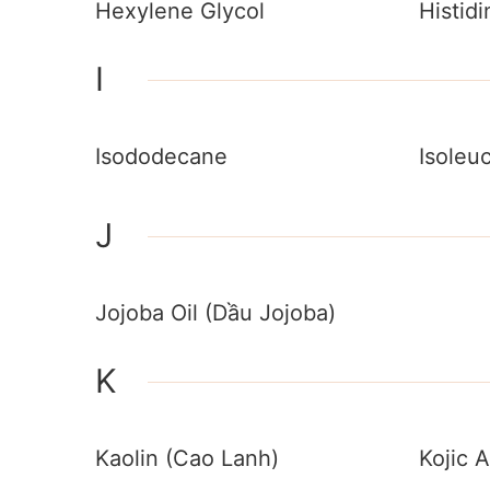
Hexylene Glycol
Histidi
I
Isododecane
Isoleu
J
Jojoba Oil (Dầu Jojoba)
K
Kaolin (Cao Lanh)
Kojic 