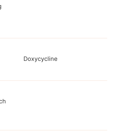
g
Doxycycline
ạch