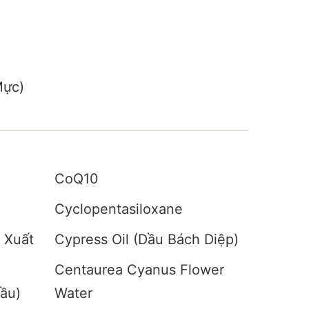
Mực)
CoQ10
Cyclopentasiloxane
t Xuất
Cypress Oil (Dầu Bách Diệp)
Centaurea Cyanus Flower
Dầu)
Water