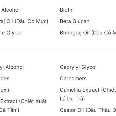
 Alcohol
Biotin
raj Oil (Dầu Cỏ Mực)
Beta Glucan
ne Glycol
Bhringraj Oil (Dầu Cỏ 
yl Alcohol
Caprylyl Glycol
ides
Carbomers
exin
Camellia Extract (Chiế
Lá Du Trà)
 Extract (Chiết Xuất
Cá Tầm)
Castor Oil (Dầu Thầu 