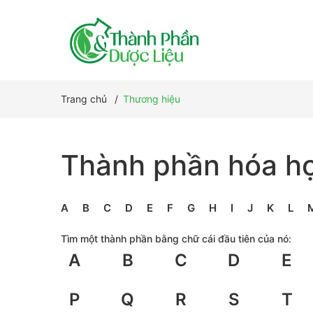
Trang chủ
/
Thương hiệu
Thành phần hóa h
A
B
C
D
E
F
G
H
I
J
K
L
Tìm một thành phần bằng chữ cái đầu tiên của nó:
A
B
C
D
E
P
Q
R
S
T