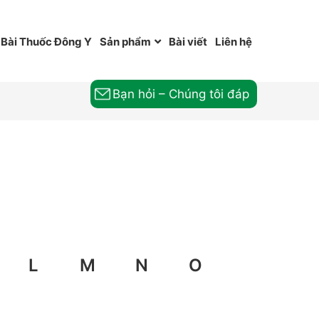
Bài Thuốc Đông Y
Sản phẩm
Bài viết
Liên hệ
Bạn hỏi – Chúng tôi đáp
L
M
N
O