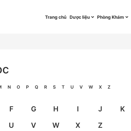
Trang chủ
Dược liệu
Phòng Khám
ọc
M
N
O
P
Q
R
S
T
U
V
W
X
Z
F
G
H
I
J
K
U
V
W
X
Z