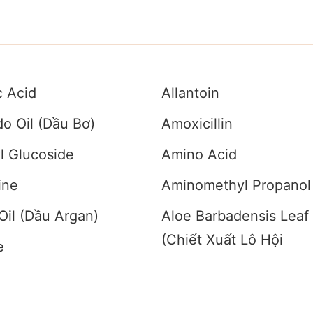
c Acid
Allantoin
o Oil (Dầu Bơ)
Amoxicillin
l Glucoside
Amino Acid
ine
Aminomethyl Propanol
Oil (Dầu Argan)
Aloe Barbadensis Leaf
(Chiết Xuất Lô Hội
e